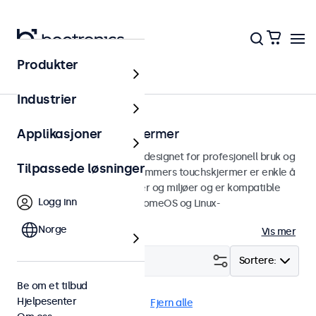
Produkter
Touchskjermer
Industrier
17 tommers touchskjermer
Applikasjoner
17 tommers touchskjermer designet for profesjonell bruk og
Tilpassede løsninger
kontinuerlig bruk. Våre 17 tommers touchskjermer er enkle å
integrere i alle applikasjoner og miljøer og er kompatible
Logg inn
med Windows, macOS, ChromeOS og Linux-
operativsystemer.
Norge
Vis mer
Filter (
3
)
Sortere:
Be om et tilbud
Hjelpesenter
17" touchskjermer
DNV
Fjern alle