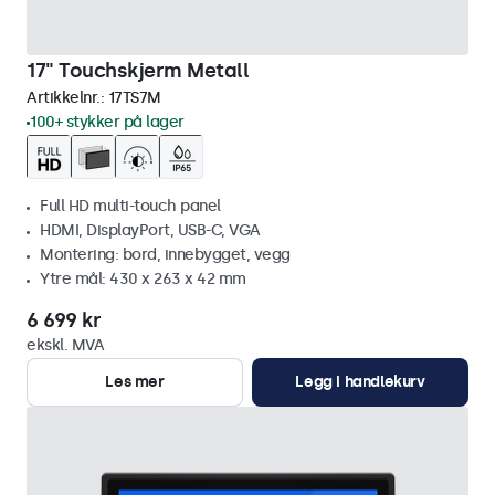
17" Touchskjerm Metall
Artikkelnr.:
17TS7M
100+ stykker på lager
Full HD multi-touch panel
HDMI, DisplayPort, USB-C, VGA
Montering: bord, innebygget, vegg
Ytre mål: 430 x 263 x 42 mm
6 699 kr
ekskl. MVA
Les mer
Legg i handlekurv