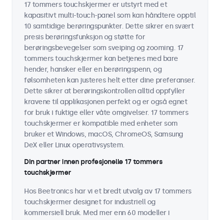
17 tommers touchskjermer er utstyrt med et
kapasitivt multi-touch-panel som kan håndtere opptil
10 samtidige berøringspunkter. Dette sikrer en svært
presis berøringsfunksjon og støtte for
berøringsbevegelser som sveiping og zooming. 17
tommers touchskjermer kan betjenes med bare
hender, hansker eller en berøringspenn, og
følsomheten kan justeres helt etter dine preferanser.
Dette sikrer at berøringskontrollen alltid oppfyller
kravene til applikasjonen perfekt og er også egnet
for bruk i fuktige eller våte omgivelser. 17 tommers
touchskjermer er kompatible med enheter som
bruker et Windows, macOS, ChromeOS, Samsung
DeX eller Linux operativsystem.
Din partner innen profesjonelle 17 tommers
touchskjermer
Hos Beetronics har vi et bredt utvalg av 17 tommers
touchskjermer designet for industriell og
kommersiell bruk. Med mer enn 60 modeller i