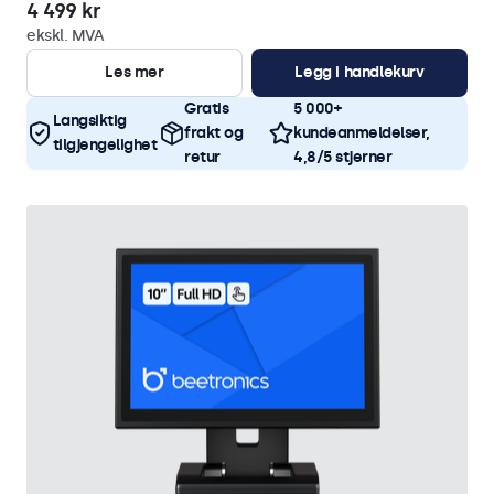
4 499 kr
ekskl. MVA
Les mer
Legg i handlekurv
Gratis
5 000+
Langsiktig
frakt og
kundeanmeldelser,
tilgjengelighet
retur
4,8/5 stjerner