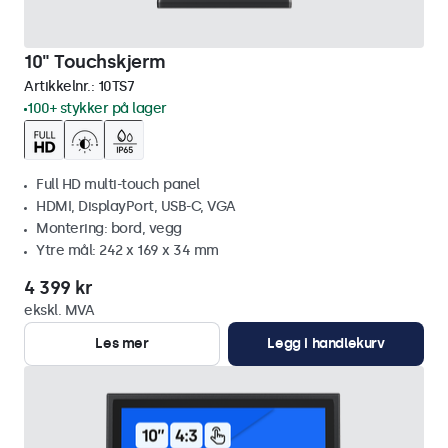
10" Touchskjerm
Artikkelnr.:
10TS7
100+ stykker på lager
Full HD multi-touch panel
HDMI, DisplayPort, USB-C, VGA
Montering: bord, vegg
Ytre mål: 242 x 169 x 34 mm
4 399 kr
ekskl. MVA
Les mer
Legg i handlekurv