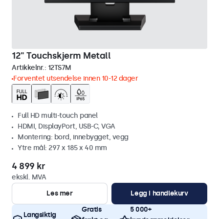
12" Touchskjerm Metall
Artikkelnr.:
12TS7M
Forventet utsendelse innen 10-12 dager
Full HD multi-touch panel
HDMI, DisplayPort, USB-C, VGA
Montering: bord, innebygget, vegg
Ytre mål: 297 x 185 x 40 mm
4 899 kr
ekskl. MVA
Les mer
Legg i handlekurv
Gratis
5 000+
Langsiktig