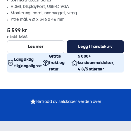
5:4 multi-touch panel
HDMI, DisplayPort, USB-C, VGA
Montering: bord, innebygget, vegg
Ytre mål: 421 x 346 x 46 mm
5 599 kr
ekskl. MVA
Les mer
Legg i handlekurv
Gratis
5 000+
Langsiktig
frakt og
kundeanmeldelser,
tilgjengelighet
retur
4,8/5 stjerner
Betrodd av selskaper verden over