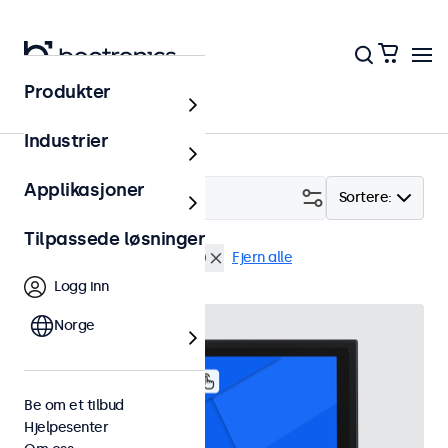
Produkter
Hjem
Industrier
Applikasjoner
Filter (
16
)
Sortere:
Tilpassede løsninger
VGA
Rackmontering (19")
Fjern alle
Logg inn
Norge
Be om et tilbud
Hjelpesenter