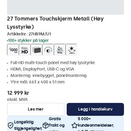
27 Tommers Touchskjerm Metall (Høy
Lysstyrke)
Artikkelnr.:
27HB9M/U1
100+ stykker på lager
Full-HD multi-touch-panel med høy lysstyrke
HDMI, DisplayPort, USB-C og VGA
Montering: innebygget, panelmontering
Ytre mål: 663 x 400 x 51 mm
12 999 kr
ekskl. MVA
Les mer
Legg i handlekurv
Gratis
5 000+
Langsiktig
frakt og
kundeanmeldelser,
tilgjengelighet