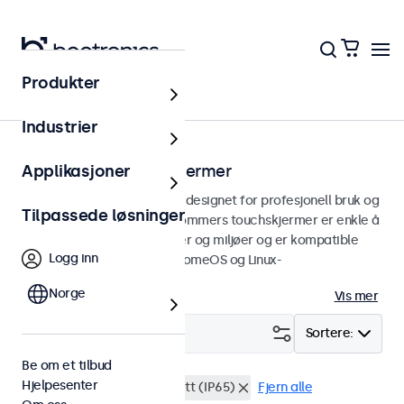
Produkter
Touchskjermer
Industrier
27 tommers touchskjermer
Applikasjoner
27 tommers touchskjermer designet for profesjonell bruk og
Tilpassede løsninger
kontinuerlig bruk. Våre 27 tommers touchskjermer er enkle å
integrere i alle applikasjoner og miljøer og er kompatible
Logg inn
med Windows, macOS, ChromeOS og Linux-
operativsystemer.
Norge
Vis mer
Filter (
2
)
Sortere:
Be om et tilbud
Hjelpesenter
27" touchskjermer
Støvtett (IP65)
Fjern alle