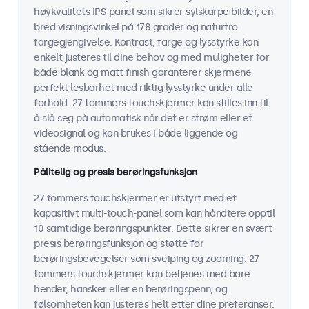
høykvalitets IPS-panel som sikrer sylskarpe bilder, en
bred visningsvinkel på 178 grader og naturtro
fargegjengivelse. Kontrast, farge og lysstyrke kan
enkelt justeres til dine behov og med muligheter for
både blank og matt finish garanterer skjermene
perfekt lesbarhet med riktig lysstyrke under alle
forhold. 27 tommers touchskjermer kan stilles inn til
å slå seg på automatisk når det er strøm eller et
videosignal og kan brukes i både liggende og
stående modus.
Pålitelig og presis berøringsfunksjon
27 tommers touchskjermer er utstyrt med et
kapasitivt multi-touch-panel som kan håndtere opptil
10 samtidige berøringspunkter. Dette sikrer en svært
presis berøringsfunksjon og støtte for
berøringsbevegelser som sveiping og zooming. 27
tommers touchskjermer kan betjenes med bare
hender, hansker eller en berøringspenn, og
følsomheten kan justeres helt etter dine preferanser.