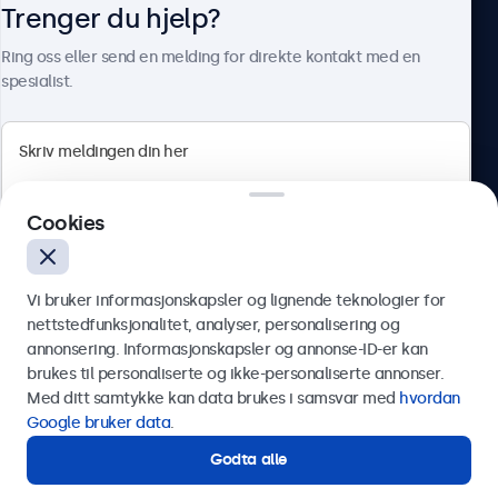
Trenger du hjelp?
Om Beetronics
Ring oss eller send en melding for direkte kontakt med en
spesialist.
Beetronics
Cookies
Apotekergata 10, 0180 Oslo, Norge
4.8/5 vurdert av 5000+ bedrifter
Vi bruker informasjonskapsler og lignende teknologier for
Norsk
nettstedfunksjonalitet, analyser, personalisering og
annonsering. Informasjonskapsler og annonse-ID-er kan
Send
brukes til personaliserte og ikke-personaliserte annonser.
Med ditt samtykke kan data brukes i samsvar med
hvordan
Eller ring oss på
75 98 75 98
Google bruker data
.
Godta alle
Trenger du hjelp?
Kontakt våre spesialister.