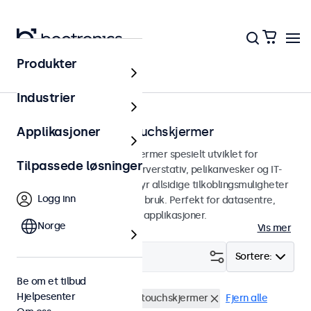
Produkter
Hjem
Industrier
Stativmonterbare touchskjermer
Applikasjoner
Stativmonterbare touchskjermer spesielt utviklet for
Tilpassede løsninger
integrasjon i 19-tommers serverstativ, pelikanvesker og IT-
miljøer. Skjermene våre tilbyr allsidige tilkoblingsmuligheter
Logg inn
og er egnet for kontinuerlig bruk. Perfekt for datasentre,
serverrom og profesjonelle applikasjoner.
Norge
Vis mer
Filter (
0
)
Sortere:
Be om et tilbud
Hjelpesenter
Rackmontering (19")
32" touchskjermer
Fjern alle