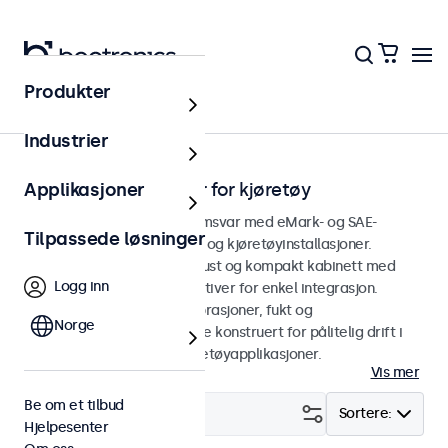
Produkter
Hjem
Industrier
eMark touchskjermer for kjøretøy
Applikasjoner
Touchskjermer utviklet i samsvar med eMark- og SAE-
Tilpassede løsninger
standarder for bilindustrien og kjøretøyinstallasjoner.
Touchskjermene har et robust og kompakt kabinett med
Logg inn
fleksible monteringsalternativer for enkel integrasjon.
Utformet for å tåle støt, vibrasjoner, fukt og
Norge
temperaturvariasjoner er de konstruert for pålitelig drift i
ikke-sikkerhetskritiske kjøretøyapplikasjoner.
Vis mer
Be om et tilbud
Filter (
1
)
Sortere:
Hjelpesenter