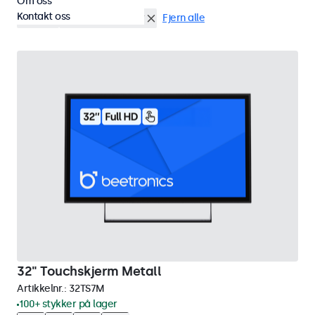
Om oss
Kontakt oss
eMark
32" touchskjermer
Fjern alle
32" Touchskjerm Metall
Artikkelnr.:
32TS7M
100+ stykker på lager