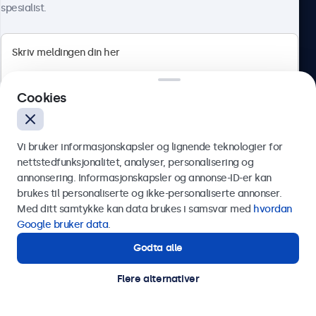
spesialist.
Beetronics
Cookies
Apotekergata 10, 0180 Oslo, Norge
4.8/5 vurdert av 5000+ bedrifter
Vi bruker informasjonskapsler og lignende teknologier for
Norsk
nettstedfunksjonalitet, analyser, personalisering og
annonsering. Informasjonskapsler og annonse-ID-er kan
Send
brukes til personaliserte og ikke-personaliserte annonser.
Med ditt samtykke kan data brukes i samsvar med
hvordan
Eller ring oss på
75 98 75 98
Google bruker data
.
Godta alle
Trenger du hjelp?
Kontakt våre spesialister.
Flere alternativer
© 2026 Beetronics