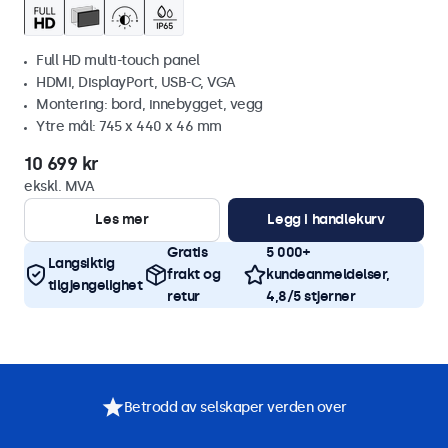
Full HD multi-touch panel
HDMI, DisplayPort, USB-C, VGA
Montering: bord, innebygget, vegg
Ytre mål: 745 x 440 x 46 mm
10 699 kr
ekskl. MVA
Les mer
Legg i handlekurv
Gratis
5 000+
Langsiktig
frakt og
kundeanmeldelser,
tilgjengelighet
retur
4,8/5 stjerner
Betrodd av selskaper verden over