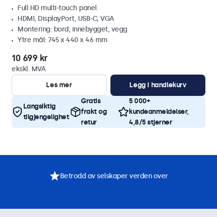
Full HD multi-touch panel
HDMI, DisplayPort, USB-C, VGA
Montering: bord, innebygget, vegg
Ytre mål: 745 x 440 x 46 mm
10 699 kr
ekskl. MVA
Les mer
Legg i handlekurv
Gratis
5 000+
Langsiktig
frakt og
kundeanmeldelser,
tilgjengelighet
retur
4,8/5 stjerner
Betrodd av selskaper verden over