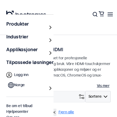
Produkter
Hjem
Industrier
Touchskjermer med HDMI
Applikasjoner
HDMI-touchskjermer designet for profesjonelle
Tilpassede løsninger
applikasjoner og kontinuerlig bruk. Våre HDMI-touchskjermer
er enkle å integrere i alle applikasjoner og miljøer og er
Logg inn
kompatible med Windows, macOS, ChromeOS og Linux-
operativsystemer.
Norge
Vis mer
Filter (
1
)
Sortere:
Be om et tilbud
Hjelpesenter
HDMI
32" touchskjermer
Fjern alle