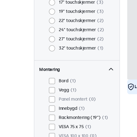
17" touchskjermer
3
19" touchskjermer
3
22" touchskjermer
2
24" touchskjermer
2
27" touchskjermer
2
32" touchskjermer
1
Montering
Bord
1
L
Vegg
1
Panel montert
0
Innebygd
1
Rackmontering (19")
1
VESA 75 x 75
1
VESA 100 x 100
0