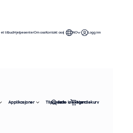
et tilbud
Hjelpesenter
Om oss
Kontakt oss
NO
Logg inn
frontpanel
ntinuerlig bruk i krevende miljøer.
g har allsidige
Applikasjoner
Tilpassede løsninger
Søk
Handlekurv
Sorter etter:
Bestselger