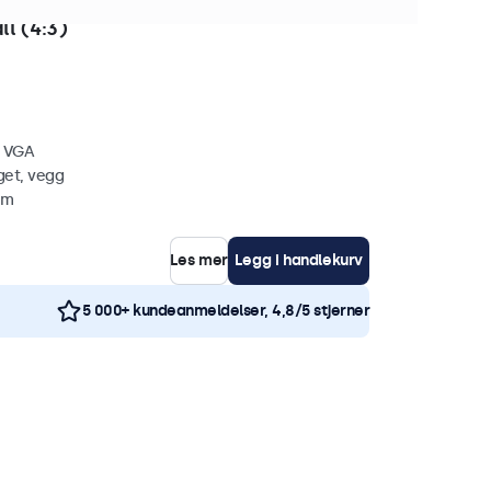
ykker på lager
l (4:3)
, VGA
get, vegg
mm
Les mer
Legg i handlekurv
5 000+ kundeanmeldelser, 4,8/5 stjerner