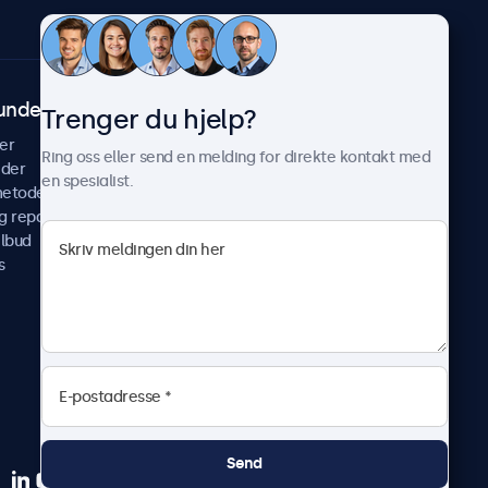
undeservice
Om Beetronics
Trenger du hjelp?
er
Casestudier
Ring oss eller send en melding for direkte kontakt med
ider
Nyheter & oppdateringer
en spesialist.
metoder
Om oss
g reparer
Jobb med oss
ilbud
Betingelser og vilkår
s
Personvernerklæring
Send