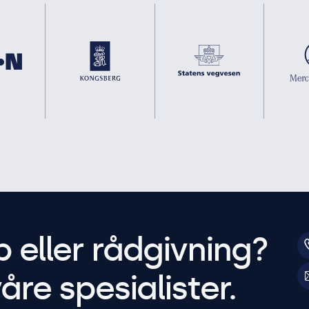
p eller rådgivning?
åre spesialister.