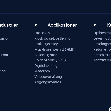
ndustrier
Applikasjoner
K
Utendørs
Hjelpesent
busjon
Kiosk og selvbetjening
Leveringst
Bruk i kjøretøy
Betalings
Maskingrensesnitt (HMI)
Returner o
urant
Offentlig sted
Be om et t
Point of Sale (POS)
Kontakt os
Digital skilting
ting
Møterom
Videoovervåking
Adgangskontroll