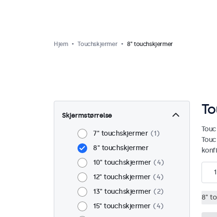
Hjem
Touchskjermer
8" touchskjermer
To
Skjermstørrelse
Touch
7" touchskjermer
1
Touc
8" touchskjermer
konf
10" touchskjermer
4
1
12" touchskjermer
4
13" touchskjermer
2
8" t
15" touchskjermer
4