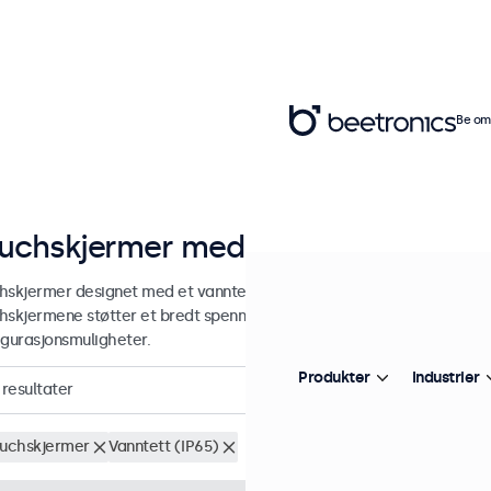
Be om 
uchskjermer med IP65-klassifisert 
skjermer designet med et vanntett IP65-klassifisert frontpanel for ko
hskjermene støtter et bredt spenningsområde, er enkle å integrere o
igurasjonsmuligheter.
Produkter
Industrier
resultater
ouchskjermer
Vanntett (IP65)
Fjern alle