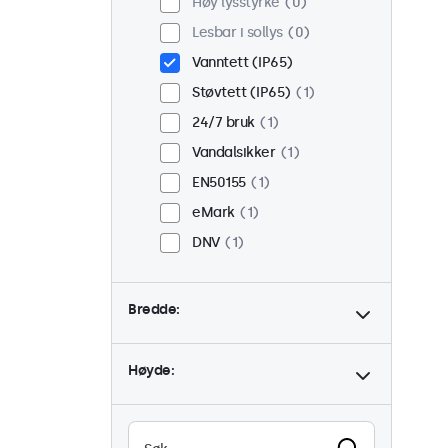
Høy lysstyrke
0
Lesbar i sollys
0
Vanntett (IP65)
Støvtett (IP65)
1
24/7 bruk
1
Vandalsikker
1
EN50155
1
eMark
1
DNV
1
Bredde:
Høyde: