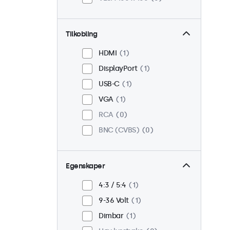
Tilkobling
HDMI
1
DisplayPort
1
USB-C
1
VGA
1
RCA
0
BNC (CVBS)
0
Egenskaper
4:3 / 5:4
1
9-36 Volt
1
Dimbar
1