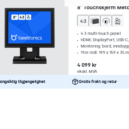
Artikkelnr.:
8TSV7M
100+ st
8" Touchskjerm Metal
4:3 multi-touch panel
HDMI, DisplayPort, USB-C
Montering: bord, innebyg
Ytre mål: 199 x 159 x 35 
4 099 kr
ekskl. MVA
angsiktig tilgjengelighet
Gratis frakt og retur