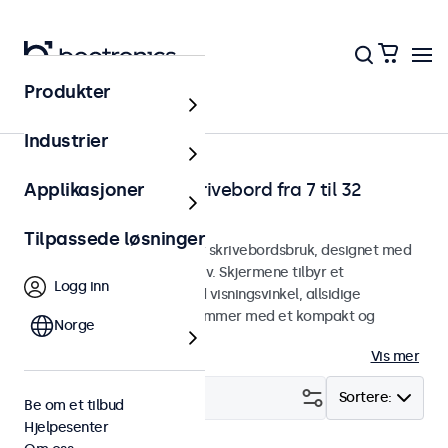
Produkter
Hjem
Industrier
Touchskjermer for skrivebord fra 7 til 32
Applikasjoner
tommer
Tilpassede løsninger
Touchskjermer designet for skrivebordsbruk, designet med
et robust og justerbart stativ. Skjermene tilbyr et
Logg inn
krystallklart bilde med bred visningsvinkel, allsidige
tilkoblingsmuligheter og kommer med et kompakt og
Norge
tilpasningsdyktig stativ.
Vis mer
Filter (
21
)
Sortere:
Be om et tilbud
Hjelpesenter