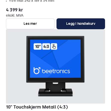
Ytre mål: 242 x 169 x 34 mm
4 399 kr
ekskl. MVA
Les mer
Legg i handlekurv
10" Touchskjerm Metall (4:3)