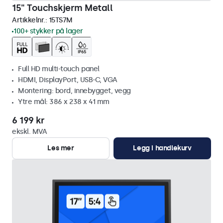
15" Touchskjerm Metall
Artikkelnr.:
15TS7M
100+ stykker på lager
Full HD multi-touch panel
HDMI, DisplayPort, USB-C, VGA
Montering: bord, innebygget, vegg
Ytre mål: 386 x 238 x 41 mm
6 199 kr
ekskl. MVA
Les mer
Legg i handlekurv