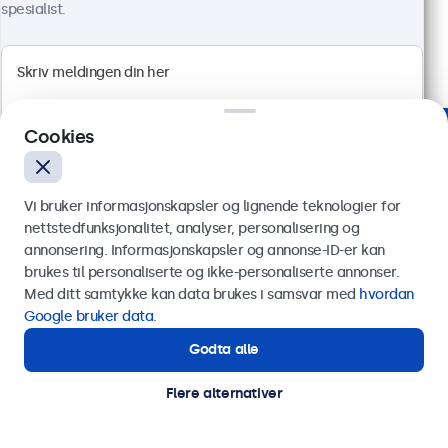
10 699 kr
spesialist.
ekskl. MVA
Les mer
Legg i handlekurv
Cookies
Betrodd av selskaper verden over
Vi bruker informasjonskapsler og lignende teknologier for
nettstedfunksjonalitet, analyser, personalisering og
annonsering. Informasjonskapsler og annonse-ID-er kan
Send
brukes til personaliserte og ikke-personaliserte annonser.
Med ditt samtykke kan data brukes i samsvar med
hvordan
Eller ring oss på
75 98 75 98
Google bruker data
.
Godta alle
Trenger du hjelp?
Kontakt våre spesialister.
Flere alternativer