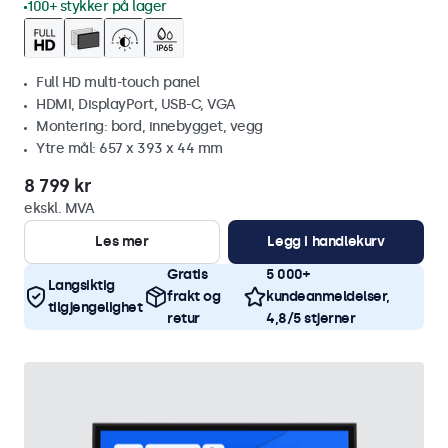
100+ stykker på lager
Full HD multi-touch panel
HDMI, DisplayPort, USB-C, VGA
Montering: bord, innebygget, vegg
Ytre mål: 657 x 393 x 44 mm
8 799 kr
ekskl. MVA
Les mer
Legg i handlekurv
Gratis
5 000+
Langsiktig
frakt og
kundeanmeldelser,
tilgjengelighet
retur
4,8/5 stjerner