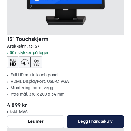
13" Touchskjerm
Artikkelnr.:
13TS7
100+ stykker på lager
Full HD multi-touch panel
HDMI, DisplayPort, USB-C, VGA
Montering: bord, vegg
Ytre mål: 318 x 200 x 34 mm
4 899 kr
ekskl. MVA
Les mer
Legg i handlekurv