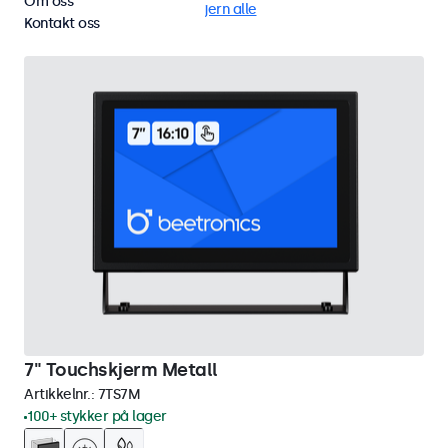
Om oss
Bord
Støvtett (IP65)
Fjern alle
Kontakt oss
7" Touchskjerm Metall
Artikkelnr.:
7TS7M
100+ stykker på lager