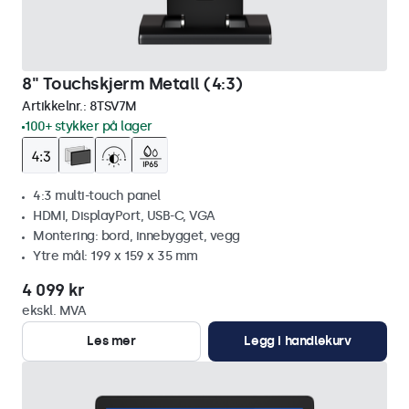
8" Touchskjerm Metall (4:3)
Artikkelnr.:
8TSV7M
100+ stykker på lager
4:3 multi-touch panel
HDMI, DisplayPort, USB-C, VGA
Montering: bord, innebygget, vegg
Ytre mål: 199 x 159 x 35 mm
4 099 kr
ekskl. MVA
Les mer
Legg i handlekurv