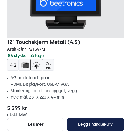
12" Touchskjerm Metall (4:3)
Artikkelnr.:
12TSV7M
86 stykker på lager
4:3 multi-touch panel
HDMI, DisplayPort, USB-C, VGA
Montering: bord, innebygget, vegg
Ytre mål: 281 x 223 x 44 mm
5 399 kr
ekskl. MVA
Les mer
Legg i handlekurv