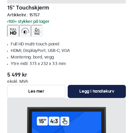
15" Touchskjerm
Artikkelnr.:
15TS7
100+ stykker på lager
Full HD multi-touch panel
HDMI, DisplayPort, USB-C, VGA
Montering: bord, vegg
Ytre mål: 373 x 232 x 33 mm
5 499 kr
ekskl. MVA
Les mer
Legg i handlekurv