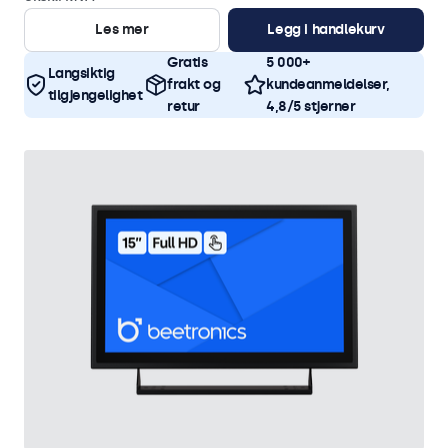
Les mer
Legg i handlekurv
Gratis
5 000+
Langsiktig
frakt og
kundeanmeldelser,
tilgjengelighet
retur
4,8/5 stjerner