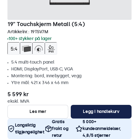
19" Touchskjerm Metall (5:4)
Artikkelnr.:
19TSV7M
100+ stykker på lager
5:4 multi-touch panel
HDMI, DisplayPort, USB-C, VGA
Montering: bord, innebygget, vegg
Ytre mål: 421 x 346 x 46 mm
5 599 kr
ekskl. MVA
Les mer
Legg i handlekurv
Gratis
5 000+
Langsiktig
frakt og
kundeanmeldelser,
tilgjengelighet
retur
4,8/5 stjerner