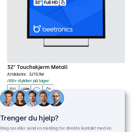
32" Touchskjerm Metall
Artikkelnr.:
32TS7M
100+ stykker på lager
Full HD multi-touch panel
HDMI, DisplayPort, USB-C, VGA
Trenger du hjelp?
Montering: bord, innebygget, vegg
Ytre mål: 745 x 440 x 46 mm
Ring oss eller send en melding for direkte kontakt med en