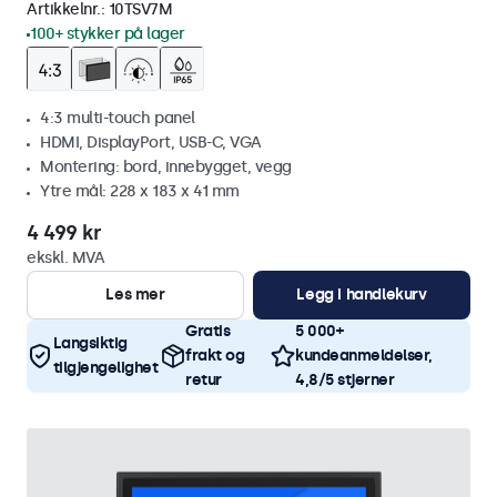
Artikkelnr.:
10TSV7M
100+ stykker på lager
4:3 multi-touch panel
HDMI, DisplayPort, USB-C, VGA
Montering: bord, innebygget, vegg
Ytre mål: 228 x 183 x 41 mm
4 499 kr
ekskl. MVA
Les mer
Legg i handlekurv
Gratis
5 000+
Langsiktig
frakt og
kundeanmeldelser,
tilgjengelighet
retur
4,8/5 stjerner