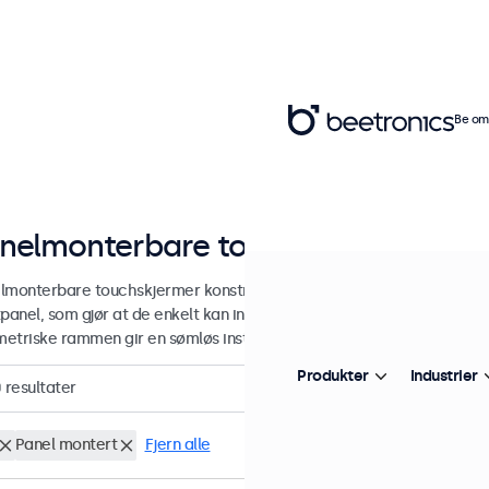
Be om 
nelmonterbare touchskjermer
lmonterbare touchskjermer konstruert med et robust metallhus og e
panel, som gjør at de enkelt kan integreres sømløst i alle applikasjo
etriske rammen gir en sømløs installasjon og egner seg for både hor
Produkter
Industrier
0
resultater
Panel montert
Fjern alle