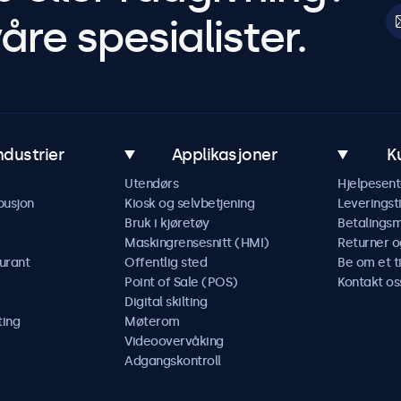
åre spesialister.
ndustrier
Applikasjoner
K
Utendørs
Hjelpesent
busjon
Kiosk og selvbetjening
Leveringst
Bruk i kjøretøy
Betalings
Maskingrensesnitt (HMI)
Returner o
urant
Offentlig sted
Be om et t
Point of Sale (POS)
Kontakt os
Digital skilting
ting
Møterom
Videoovervåking
Adgangskontroll