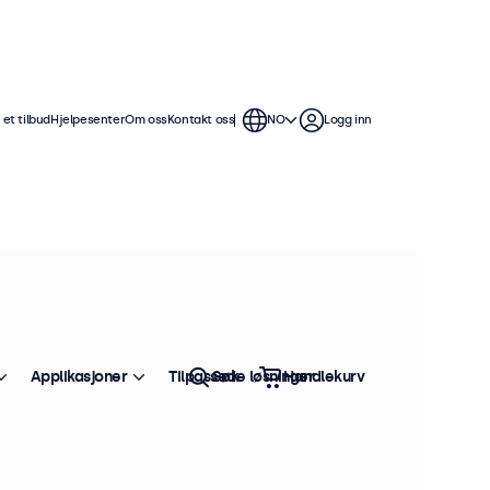
et tilbud
Hjelpesenter
Om oss
Kontakt oss
NO
Logg inn
t vanntett og støvbestandig
ner og miljøer. Den tynne og
isontal og vertikal montering.
Applikasjoner
Tilpassede løsninger
Søk
Handlekurv
Sorter etter:
Bestselger