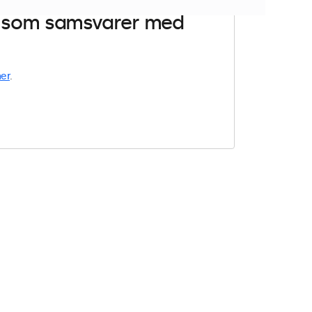
er som samsvarer med
er
.