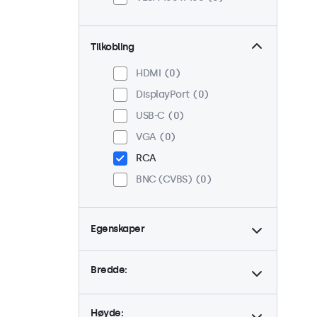
Tilkobling
HDMI
0
DisplayPort
0
USB-C
0
VGA
0
RCA
BNC (CVBS)
0
Egenskaper
4:3 / 5:4
0
Bredde:
9-36 Volt
0
Dimbar
0
Høyde:
Høy lysstyrke
0