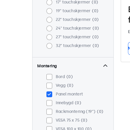
17" touchskjermer
0
19" touchskjermer
0
22" touchskjermer
0
24" touchskjermer
0
E
27" touchskjermer
0
32" touchskjermer
0
N
Montering
Bord
0
Vegg
0
Panel montert
Innebygd
0
Rackmontering (19")
0
VESA 75 x 75
0
VESA 100 x 100
0