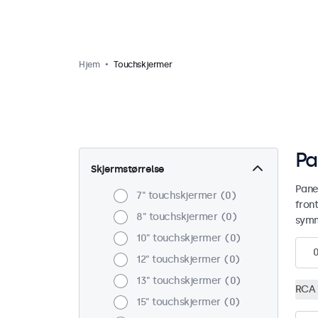
Hjem
Touchskjermer
Pa
Skjermstørrelse
Pane
7" touchskjermer
0
front
8" touchskjermer
0
symm
10" touchskjermer
0
12" touchskjermer
0
13" touchskjermer
0
RCA
15" touchskjermer
0