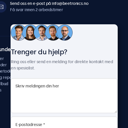
Send oss en e-post på info@beetronics.no
Få svar innen 2 arbeidstimer
undeservice
Om Beetronics
Trenger du hjelp?
er
Casestudier
Ring oss eller send en melding for direkte kontakt med
ider
Nyheter & oppdateringer
en spesialist.
metoder
Om oss
g reparer
Jobb med oss
ilbud
Betingelser og vilkår
s
Personvernerklæring