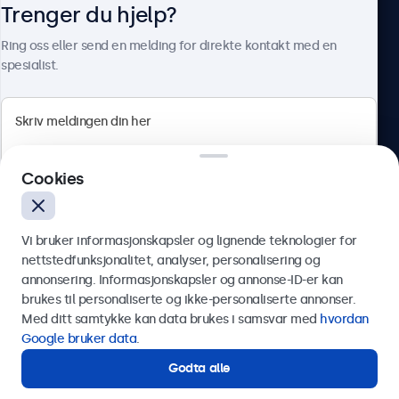
Trenger du hjelp?
Om Beetronics
Ring oss eller send en melding for direkte kontakt med en
spesialist.
Beetronics
Cookies
Apotekergata 10, 0180 Oslo, Norge
4.8/5 vurdert av 5000+ bedrifter
Vi bruker informasjonskapsler og lignende teknologier for
Norsk
nettstedfunksjonalitet, analyser, personalisering og
annonsering. Informasjonskapsler og annonse-ID-er kan
Send
brukes til personaliserte og ikke-personaliserte annonser.
Med ditt samtykke kan data brukes i samsvar med
hvordan
Eller ring oss på
75 98 75 98
Google bruker data
.
Godta alle
Trenger du hjelp?
Kontakt våre spesialister.