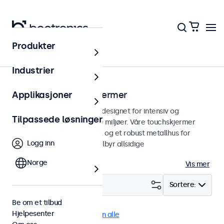
Produkter
Hjem
Industrier
Vandalsikre touchskjermer
Applikasjoner
Vandalsikre touchskjermer designet for intensiv og
Tilpassede løsninger
kontinuerlig bruk i krevende miljøer. Våre touchskjermer
bruker et herdet frontpanel og et robust metallhus for
Logg inn
ekstra støtbeskyttelse og tilbyr allsidige
monteringsmuligheter.
Norge
Vis mer
Filter (
0
)
Sortere:
Be om et tilbud
Hjelpesenter
RCA
Vandalsikker
Fjern alle