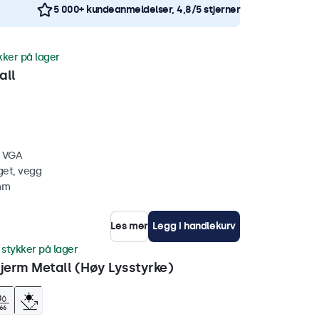
5 000+ kundeanmeldelser, 4,8/5 stjerner
kker på lager
all
, VGA
get, vegg
 mm
Les mer
Legg i handlekurv
 stykker på lager
erm Metall (Høy Lysstyrke)