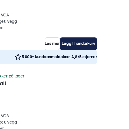
, VGA
get, vegg
mm
Les mer
Legg i handlekurv
5 000+ kundeanmeldelser, 4,8/5 stjerner
kker på lager
all
, VGA
get, vegg
 mm