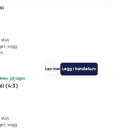
ker på lager
ll
, VGA
get, vegg
mm
Les mer
Legg i handlekurv
ykker på lager
l (4:3)
, VGA
get, vegg