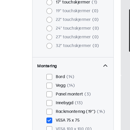
17" touchskjermer
1
19" touchskjermer
0
22" touchskjermer
0
24" touchskjermer
0
27" touchskjermer
0
32" touchskjermer
0
Montering
Bord
14
Vegg
14
Panel montert
3
Innebygd
13
Rackmontering (19")
14
VESA 75 x 75
VESA 100 x 100
0