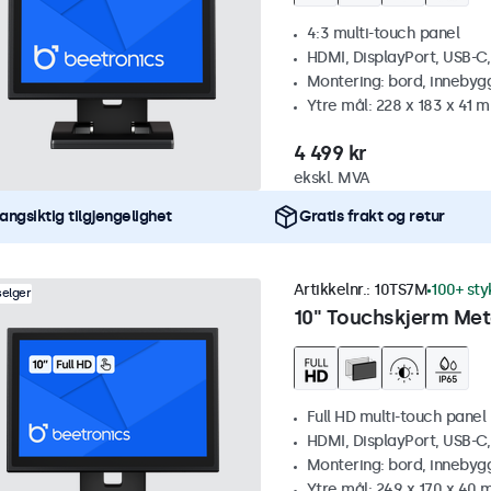
4:3 multi-touch panel
HDMI, DisplayPort, USB-C
Montering: bord, innebyg
Ytre mål: 228 x 183 x 41 
4 499 kr
ekskl. MVA
angsiktig tilgjengelighet
Gratis frakt og retur
Artikkelnr.:
10TS7M
100+ sty
selger
10" Touchskjerm Met
Full HD multi-touch panel
HDMI, DisplayPort, USB-C
Montering: bord, innebyg
Ytre mål: 249 x 170 x 40