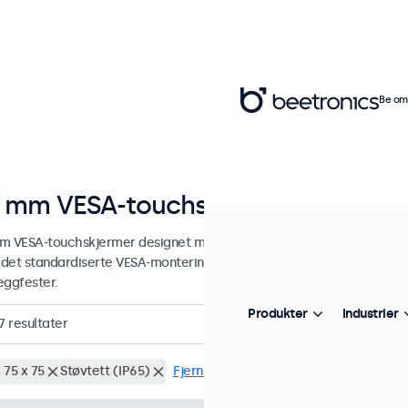
Be om 
 mm VESA-touchskjermer
m VESA-touchskjermer designet med allsidige monteringsmuligheter
det standardiserte VESA-monteringssystemet og kan derfor kobles til
eggfester.
Produkter
Industrier
7
resultater
 75 x 75
Støvtett (IP65)
Fjern alle