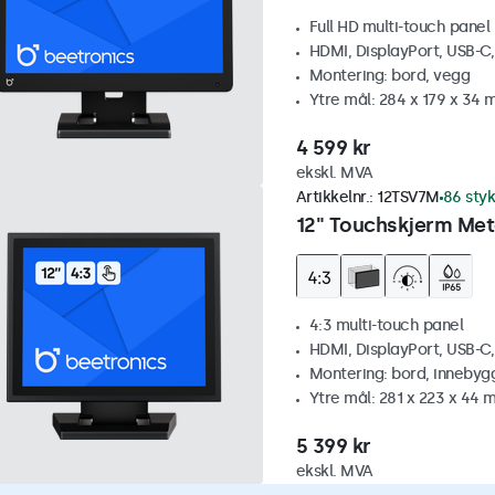
Full HD multi-touch panel
HDMI, DisplayPort, USB-C
Montering: bord, vegg
Ytre mål: 284 x 179 x 34
4 599 kr
ekskl. MVA
Artikkelnr.:
12TSV7M
86 styk
12" Touchskjerm Meta
4:3 multi-touch panel
HDMI, DisplayPort, USB-C
Montering: bord, innebyg
Ytre mål: 281 x 223 x 44
5 399 kr
ekskl. MVA