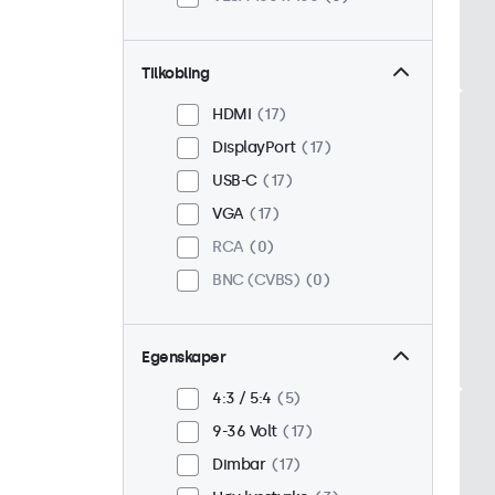
Tilkobling
HDMI
17
DisplayPort
17
USB-C
17
VGA
17
RCA
0
BNC (CVBS)
0
Egenskaper
4:3 / 5:4
5
9-36 Volt
17
Dimbar
17