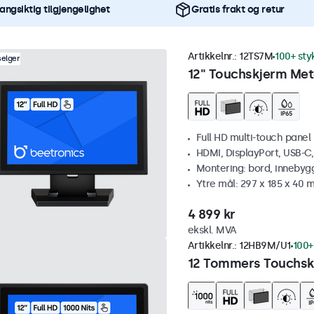
angsiktig tilgjengelighet
Gratis frakt og retur
Artikkelnr.:
12TS7M
100+ sty
selger
12" Touchskjerm Met
Full HD multi-touch panel
HDMI, DisplayPort, USB-C
Montering: bord, innebyg
Ytre mål: 297 x 185 x 40
4 899 kr
ekskl. MVA
Artikkelnr.:
12HB9M/U1
100+
12 Tommers Touchskj