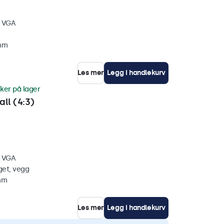
, VGA
 mm
Les mer
Legg i handlekurv
ker på lager
ll (4:3)
, VGA
get, vegg
 mm
Les mer
Legg i handlekurv