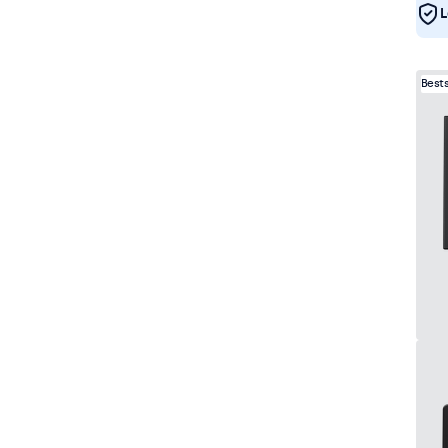
L
Best