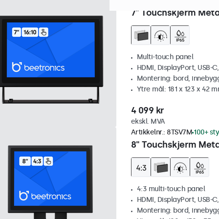
Artikkelnr.:
7TS7M
100+ styk
7" Touchskjerm Meta
Multi-touch panel
HDMI, DisplayPort, USB-C
Montering: bord, innebyg
Ytre mål: 181 x 123 x 42 
4 099 kr
ekskl. MVA
Artikkelnr.:
8TSV7M
100+ st
8" Touchskjerm Metal
4:3 multi-touch panel
HDMI, DisplayPort, USB-C
Montering: bord, innebyg