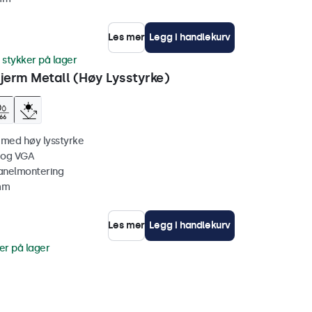
Les mer
Legg i handlekurv
 stykker på lager
erm Metall (Høy Lysstyrke)
 med høy lysstyrke
 og VGA
anelmontering
 mm
Les mer
Legg i handlekurv
er på lager