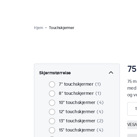
Hjem
Touchskjermer
75
Skjermstørrelse
75 m
7" touchskjermer
1
med 
8" touchskjermer
1
og v
10" touchskjermer
4
1
12" touchskjermer
4
13" touchskjermer
2
VESA
15" touchskjermer
4