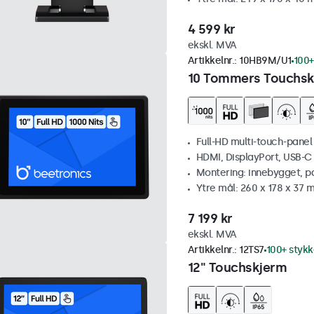
4 599 kr
ekskl. MVA
Artikkelnr.:
10HB9M/U1
100+
10 Tommers Touchskj
Full-HD multi-touch-panel
HDMI, DisplayPort, USB-C
Montering: innebygget, p
Ytre mål: 260 x 178 x 37
7 199 kr
ekskl. MVA
Artikkelnr.:
12TS7
100+ stykk
12" Touchskjerm