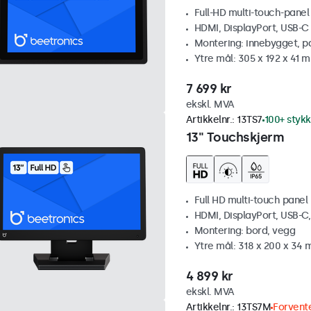
Full-HD multi-touch-panel
HDMI, DisplayPort, USB-C
Montering: innebygget, p
Ytre mål: 305 x 192 x 41 
7 699 kr
ekskl. MVA
Artikkelnr.:
13TS7
100+ stykk
13" Touchskjerm
Full HD multi-touch panel
HDMI, DisplayPort, USB-C
Montering: bord, vegg
Ytre mål: 318 x 200 x 34
4 899 kr
ekskl. MVA
Artikkelnr.:
13TS7M
Forvente