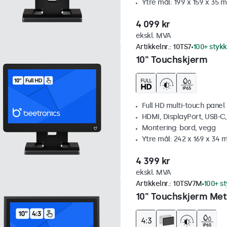
Ytre mål: 199 x 159 x 35 
4 099 kr
ekskl. MVA
Artikkelnr.:
10TS7
100+ stykk
10" Touchskjerm
Full HD multi-touch panel
HDMI, DisplayPort, USB-C
Montering: bord, vegg
Ytre mål: 242 x 169 x 34
4 399 kr
ekskl. MVA
Artikkelnr.:
10TSV7M
100+ st
10" Touchskjerm Meta