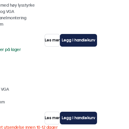
 med høy lysstyrke
 og VGA
anelmontering
mm
Les mer
Legg i handlekurv
er på lager
, VGA
 mm
Les mer
Legg i handlekurv
t utsendelse innen 10-12 dager