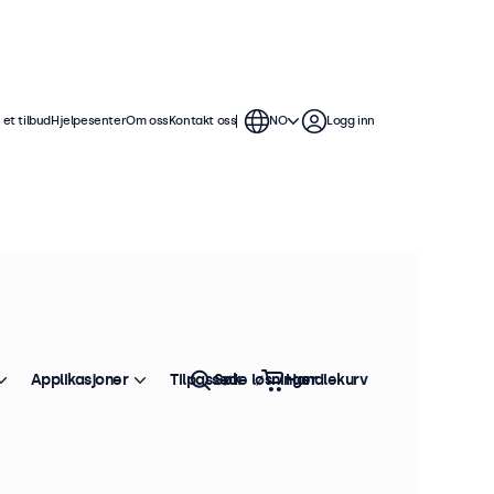
et tilbud
Hjelpesenter
Om oss
Kontakt oss
NO
Logg inn
. Touchskjermene er kompatible
 universalstativ, monitorarmer, tak-
Applikasjoner
Tilpassede løsninger
Søk
Handlekurv
Sorter etter:
Bestselger