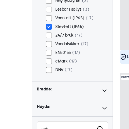
Høy lysstyrke
3
Lesbar i sollys
3
Vanntett (IP65)
17
Støvtett (IP65)
24/7 bruk
17
Vandalsikker
17
EN50155
17
L
eMark
17
DNV
17
Best
Bredde:
Høyde: