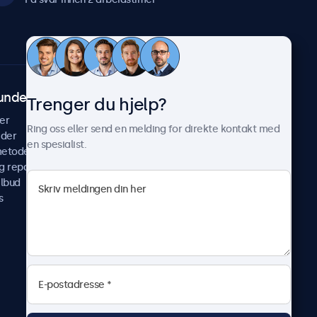
undeservice
Om Beetronics
Trenger du hjelp?
er
Casestudier
Ring oss eller send en melding for direkte kontakt med
ider
Nyheter & oppdateringer
en spesialist.
metoder
Om oss
g reparer
Jobb med oss
ilbud
Betingelser og vilkår
s
Personvernerklæring