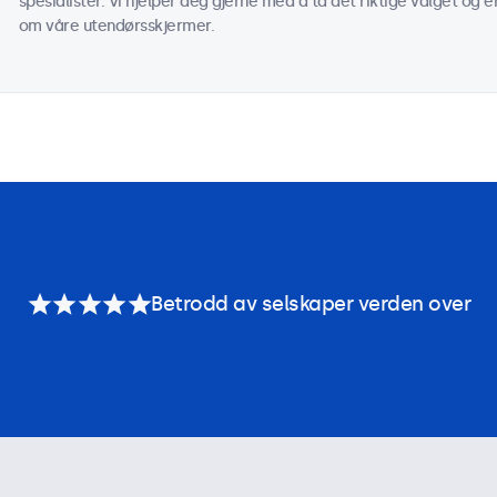
spesialister. Vi hjelper deg gjerne med å ta det riktige valget og e
om våre utendørsskjermer.
Betrodd av selskaper verden over