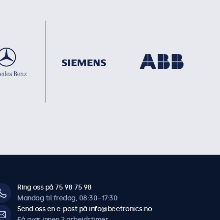
Ring oss på 75 98 75 98
Mandag til fredag, 08:30–17:30
Send oss en e-post på info@beetronics.no
Få svar innen 2 arbeidstimer