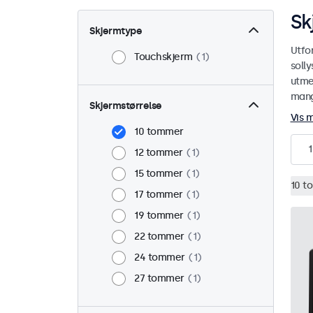
Sk
Skjermtype
Utfo
Touchskjerm
1
soll
utmer
mange
Skjermstørrelse
Vis 
10 tommer
1
12 tommer
1
15 tommer
1
10 t
17 tommer
1
19 tommer
1
22 tommer
1
24 tommer
1
27 tommer
1