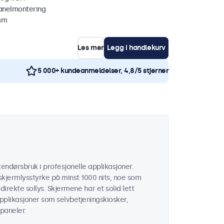
anelmontering
 mm
Les mer
Legg i handlekurv
5 000+ kundeanmeldelser, 4,8/5 stjerner
endørsbruk i profesjonelle applikasjoner.
kjermlysstyrke på minst 1000 nits, noe som
 direkte sollys. Skjermene har et solid lett
applikasjoner som selvbetjeningskiosker,
paneler.