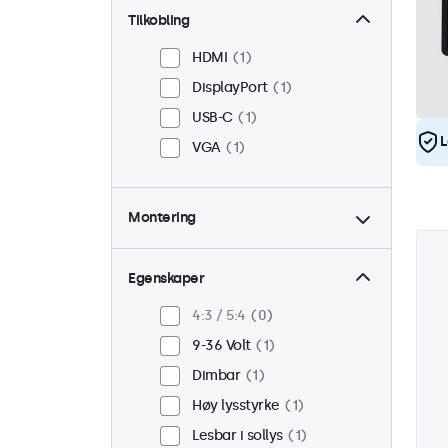
Tilkobling
HDMI
1
DisplayPort
1
USB-C
1
L
VGA
1
Montering
Panel montert
1
Innebygd
1
Egenskaper
VESA 75 x 75
1
4:3 / 5:4
0
VESA 100 x 100
0
9-36 Volt
1
Dimbar
1
Høy lysstyrke
1
Lesbar i sollys
1