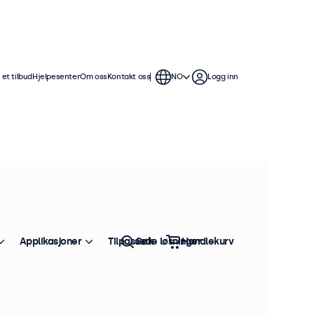
et tilbud
Hjelpesenter
Om oss
Kontakt oss
NO
Logg inn
Applikasjoner
Tilpassede løsninger
Søk
Handlekurv