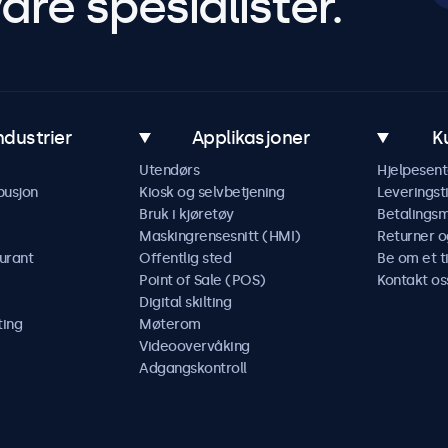
åre spesialister.
ndustrier
Applikasjoner
K
Utendørs
Hjelpesent
busjon
Kiosk og selvbetjening
Leveringst
Bruk i kjøretøy
Betalings
Maskingrensesnitt (HMI)
Returner o
urant
Offentlig sted
Be om et t
Point of Sale (POS)
Kontakt os
Digital skilting
ting
Møterom
Videoovervåking
Adgangskontroll