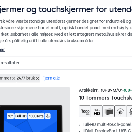
jermer og touchskjermer for utend
rsk våre værbestandige utendørsskjermer designet for industriell og
yslesbare skjermene har et matt, optisk bundet panel med en høy lyss
ket lesbarhet i alle miljøer. Med et lett integrert metallhus sikrer
 års pålitelig drift i alle utendørs bruksområder.
mer
resultater
ommer
24/7 bruk
Fjern alle
Artikkelnr.:
10HB9M/U1
100+
10 Tommers Touchskj
Full-HD multi-touch-panel
HDMI, DisplayPort, USB-C