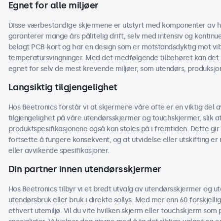
Egnet for alle miljøer
Disse værbestandige skjermene er utstyrt med komponenter av h
garanterer mange års pålitelig drift, selv med intensiv og kontinu
belagt PCB-kort og har en design som er motstandsdyktig mot vibra
temperatursvingninger. Med det medfølgende tilbehøret kan det 
egnet for selv de mest krevende miljøer, som utendørs, produksjon
Langsiktig tilgjengelighet
Hos Beetronics forstår vi at skjermene våre ofte er en viktig del av
tilgjengelighet på våre utendørsskjermer og touchskjermer, slik
produktspesifikasjonene også kan stoles på i fremtiden. Dette gir 
fortsette å fungere konsekvent, og at utvidelse eller utskifting e
eller avvikende spesifikasjoner.
Din partner innen utendørsskjermer
Hos Beetronics tilbyr vi et bredt utvalg av utendørsskjermer og u
utendørsbruk eller bruk i direkte sollys. Med mer enn 60 forskjelli
ethvert utemiljø. Vil du vite hvilken skjerm eller touchskjerm som 