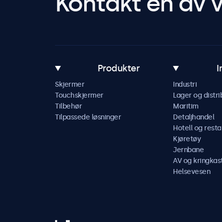
Kontakt en av v
Produkter
I
Skjermer
Industri
Touchskjermer
Lager og distri
Tilbehør
Maritim
Tilpassede løsninger
Detaljhandel
Hotell og resta
Kjøretøy
Jernbane
AV og kringkas
Helsevesen