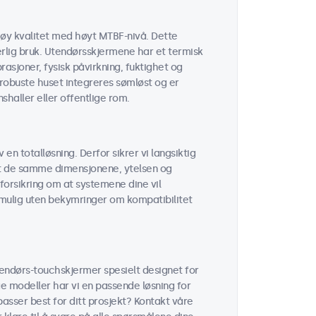
øy kvalitet med høyt MTBF-nivå. Dette
erlig bruk. Utendørsskjermene har et termisk
sjoner, fysisk påvirkning, fuktighet og
robuste huset integreres sømløst og er
shaller eller offentlige rom.
 en totalløsning. Derfor sikrer vi langsiktig
 at de samme dimensjonene, ytelsen og
forsikring om at systemene dine vil
r mulig uten bekymringer om kompatibilitet
tendørs-touchskjermer spesielt designet for
ge modeller har vi en passende løsning for
passer best for ditt prosjekt? Kontakt våre