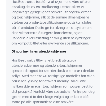
Hos Beetronics forstår vi at skjermene våre ofte er
en viktig del av en totalløsning. Derfor sikrer vi
langsiktig tilgjengelighet på våre utendørsskjermer
og touchskjermer, slik at de samme dimensjonene,
ytelsen og produktspesifikasjonene også kan stoles
på i fremtiden. Dette gir forsikring om at systemene
dine vil fortsette å fungere konsekvent, og at
utvidelse eller utskifting er mulig uten bekymringer
om kompatibilitet eller avvikende spesifikasjoner.
Din partner innen utendørsskjermer
Hos Beetronics tilbyr vi et bredt utvalg av
utendørsskjermer og utendørs-touchskjermer
spesielt designet for utendørsbruk eller bruk i direkte
sollys. Med mer enn 60 forskjellige modeller har vi en
passende løsning for ethvert utemiljø. Vil du vite
hvilken skjerm eller touchskjerm som passer best for
ditt prosjekt? Kontakt våre spesialister. Vi hjelper deg
gjerne med å ta det riktige valget og er klare til å
svare på alle spørsmålene dine om våre