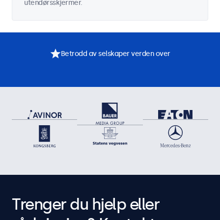
utendørsskjermer.
Betrodd av selskaper verden over
Trenger du hjelp eller