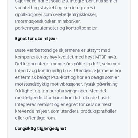
Skjermene har et solid lett integrerbart hus som er
vanntett og støvtett og kan integreres i
applikasjoner som selvbetjeningskiosker,
informasjonskiosker, minibanker,
parkeringsautomater og kontrollpaneler.
Egnet for alle miljøer
Disse værbestandige skjermene er utstyrt med
komponenter av høy kvalitet med høyt MTBF-nivå.
Dette garanterer mange års pålitelig drift, selv med
intensiv og kontinuerlig bruk. Utendørsskjermene har
et termisk belagt PCB-kort og har en design som er
motstandsdyktig mot vibrasjoner, fysisk påvirkning,
fuktighet og temperatursvingninger. Med det
medfølgende tilbehøret kan det robuste huset
integreres sømløst og er egnet for selv de mest
krevende miljøer, som utendørs, produksjonshaller
eller offentlige rom.
Langsiktig tilgjengelighet