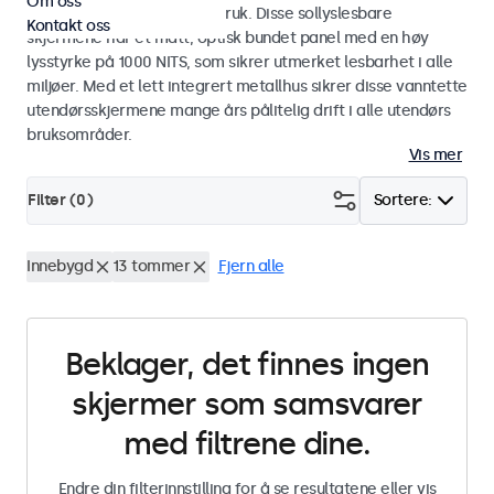
Om oss
industriell og kommersiell bruk. Disse sollyslesbare
Kontakt oss
skjermene har et matt, optisk bundet panel med en høy
lysstyrke på 1000 NITS, som sikrer utmerket lesbarhet i alle
miljøer. Med et lett integrert metallhus sikrer disse vanntette
utendørsskjermene mange års pålitelig drift i alle utendørs
bruksområder.
Vis mer
Filter (
0
)
Sortere:
Innebygd
13 tommer
Fjern alle
Beklager, det finnes ingen
skjermer som samsvarer
med filtrene dine.
Endre din filterinnstilling for å se resultatene eller vis