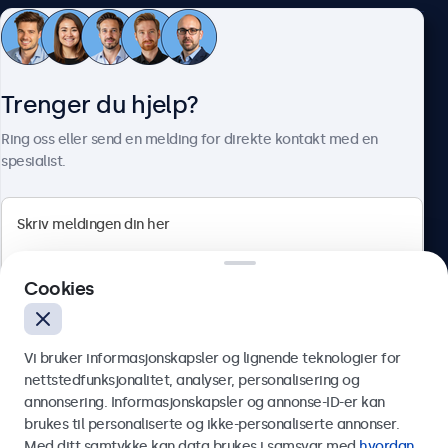
Kundeservice
Trenger du hjelp?
Om Beetronics
Ring oss eller send en melding for direkte kontakt med en
spesialist.
Beetronics
Cookies
Apotekergata 10, 0180 Oslo, Norge
4.8/5 vurdert av 5000+ bedrifter
Vi bruker informasjonskapsler og lignende teknologier for
Norsk
nettstedfunksjonalitet, analyser, personalisering og
annonsering. Informasjonskapsler og annonse-ID-er kan
Send
brukes til personaliserte og ikke-personaliserte annonser.
Med ditt samtykke kan data brukes i samsvar med
hvordan