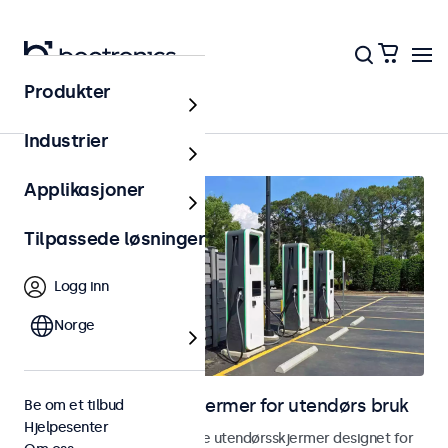
Produkter
Hjem
Industrier
Applikasjoner
Tilpassede løsninger
Logg inn
Norge
Skjermer og touchskjermer for utendørs bruk
Be om et tilbud
Hjelpesenter
Utforsk våre værbestandige utendørsskjermer designet for