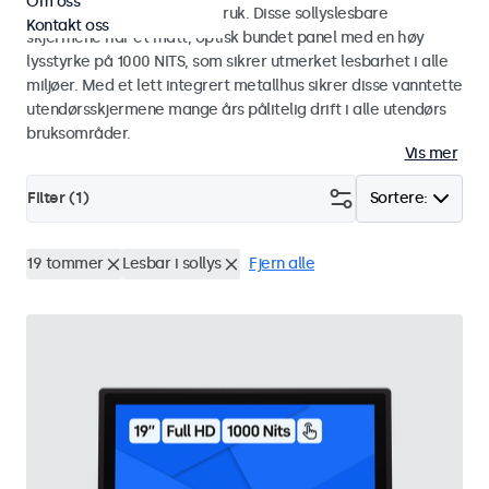
Om oss
industriell og kommersiell bruk. Disse sollyslesbare
Kontakt oss
skjermene har et matt, optisk bundet panel med en høy
lysstyrke på 1000 NITS, som sikrer utmerket lesbarhet i alle
miljøer. Med et lett integrert metallhus sikrer disse vanntette
utendørsskjermene mange års pålitelig drift i alle utendørs
bruksområder.
Vis mer
Filter (
1
)
Sortere:
19 tommer
Lesbar i sollys
Fjern alle