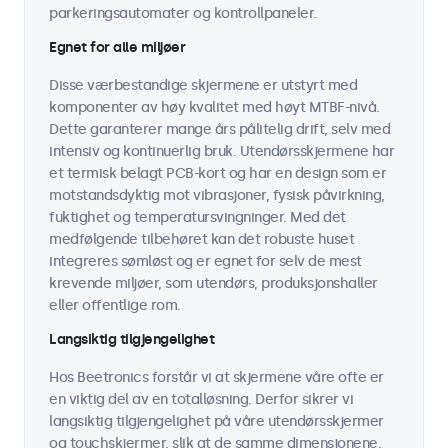
parkeringsautomater og kontrollpaneler.
Egnet for alle miljøer
Disse værbestandige skjermene er utstyrt med
komponenter av høy kvalitet med høyt MTBF-nivå.
Dette garanterer mange års pålitelig drift, selv med
intensiv og kontinuerlig bruk. Utendørsskjermene har
et termisk belagt PCB-kort og har en design som er
motstandsdyktig mot vibrasjoner, fysisk påvirkning,
fuktighet og temperatursvingninger. Med det
medfølgende tilbehøret kan det robuste huset
integreres sømløst og er egnet for selv de mest
krevende miljøer, som utendørs, produksjonshaller
eller offentlige rom.
Langsiktig tilgjengelighet
Hos Beetronics forstår vi at skjermene våre ofte er
en viktig del av en totalløsning. Derfor sikrer vi
langsiktig tilgjengelighet på våre utendørsskjermer
og touchskjermer, slik at de samme dimensjonene,