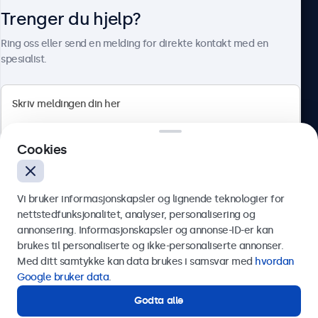
Trenger du hjelp?
Om Beetronics
Ring oss eller send en melding for direkte kontakt med en
spesialist.
Beetronics
Cookies
Apotekergata 10, 0180 Oslo, Norge
4.8/5 vurdert av 5000+ bedrifter
Vi bruker informasjonskapsler og lignende teknologier for
Norsk
nettstedfunksjonalitet, analyser, personalisering og
annonsering. Informasjonskapsler og annonse-ID-er kan
Send
brukes til personaliserte og ikke-personaliserte annonser.
Med ditt samtykke kan data brukes i samsvar med
hvordan
Eller ring oss på
75 98 75 98
Google bruker data
.
Godta alle
Trenger du hjelp?
Kontakt våre spesialister.