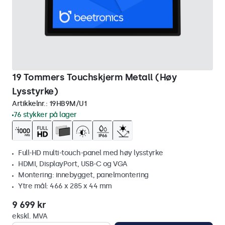
19 Tommers Touchskjerm Metall (Høy
Lysstyrke)
Artikkelnr.:
19HB9M/U1
76 stykker på lager
Full-HD multi-touch-panel med høy lysstyrke
HDMI, DisplayPort, USB-C og VGA
Montering: innebygget, panelmontering
Ytre mål: 466 x 285 x 44 mm
9 699 kr
ekskl. MVA