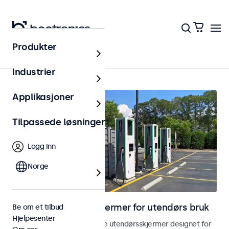
Produkter
Utendørs
Industrier
Applikasjoner
Tilpassede løsninger
Logg inn
Norge
Skjermer og touchskjermer for utendørs bruk
Be om et tilbud
Hjelpesenter
Utforsk våre værbestandige utendørsskjermer designet for