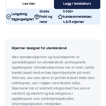
Les mer
Legg i handlekurv
Gratis
5 000+
Langsiktig
frakt og
kundeanmeldelser,
tilgjengelighet
retur
4,8/5 stjerner
Skjermer designet for utendørsbruk
Våre utendørsskjermer og touchskjermer er
spesialdesignet for utendørsbruk i profesjonelle
applikasjoner. Utendørsskjermene har et matt, optisk
bundet panel med en høy skjermlysstyrke på minst
1000 nits, noe som sikrer et perfekt lesbart bilde uten
refleksjoner, selv i miljøer med direkte sollys.
Skjermene har et solid lett integrerbart hus som er
vanntett og støvtett og kan integreres i
applikasjoner som selvbetjeningskiosker,
informasjonskiosker, minibanker,