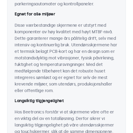
parkeringsautomater og kontrollpaneler.
Egnet for alle miljøer
Disse værbestandige skjermene er utstyrt med
komponenter av høy kvalitet med høyt MTBF-nivå.
Dette garanterer mange års pålitelig drift, selv med
intensiv og kontinuerlig bruk. Utendørsskjermene har
et termisk belagt PCB-kort og har en design som er
motstandsdyktig mot vibrasjoner, fysisk påvirkning,
fuktighet og temperatursvingninger. Med det
medfølgende tilbehøret kan det robuste huset
integreres sømløst og er egnet for selv de mest
krevende miljøer, som utendørs, produksjonshaller
eller offentlige rom.
Langsiktig tilgjengelighet
Hos Beetronics forstår vi at skjermene våre ofte er
en viktig del av en totalløsning. Derfor sikrer vi
langsiktig tilgjengelighet på våre utendørsskjermer
og touchskjermer, slik at de samme dimensjonene,