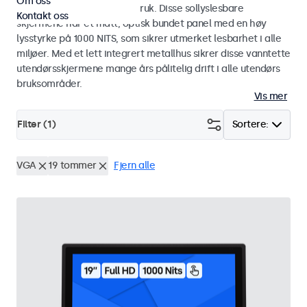
Om oss
industriell og kommersiell bruk. Disse sollyslesbare
Kontakt oss
skjermene har et matt, optisk bundet panel med en høy
lysstyrke på 1000 NITS, som sikrer utmerket lesbarhet i alle
miljøer. Med et lett integrert metallhus sikrer disse vanntette
utendørsskjermene mange års pålitelig drift i alle utendørs
bruksområder.
Vis mer
Filter (
1
)
Sortere:
VGA
19 tommer
Fjern alle