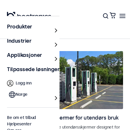
Produkter
Hjem
Industrier
Applikasjoner
Tilpassede løsninger
Logg inn
Norge
Skjermer og touchskjermer for utendørs bruk
Be om et tilbud
Hjelpesenter
Utforsk våre værbestandige utendørsskjermer designet for