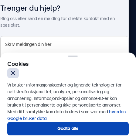
Trenger du hjelp?
Om Beetronics
Ring oss eller send en melding for direkte kontakt med en
spesialist.
Beetronics
Cookies
Apotekergata 10, 0180 Oslo, Norge
4.8/5 vurdert av 5000+ bedrifter
Vi bruker informasjonskapsler og lignende teknologier for
Norsk
nettstedfunksjonalitet, analyser, personalisering og
annonsering. Informasjonskapsler og annonse-ID-er kan
Send
brukes til personaliserte og ikke-personaliserte annonser.
Med ditt samtykke kan data brukes i samsvar med
hvordan
Eller ring oss på
75 98 75 98
Google bruker data
.
Godta alle
Trenger du hjelp?
Kontakt våre spesialister.