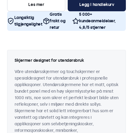
Les mer
Legg i handlekurv
Gratis
5 000+
Langsiktig
frakt og
kundeanmeldelser,
tilgjengelighet
retur
4,8/5 stjerner
Skjermer designet for utendørsbruk
Våre utendørsskjermer og touchskjermer er
spesialdesignet for utendørsbruk i profesjonelle
applikasjoner. Utendørsskjermene har et matt, optisk
bundet panel med en høy skjermlysstyrke på minst
1000 nits, noe som sikrer et perfekt lesbart bilde uten
refleksjoner, selv i miljøer med direkte sollys.
Skjermene har et solid lett integrerbart hus som er
vanntett og støvtett og kan integreres i
applikasjoner som selvbetjeningskiosker,
informasjonskiosker, minibanker,