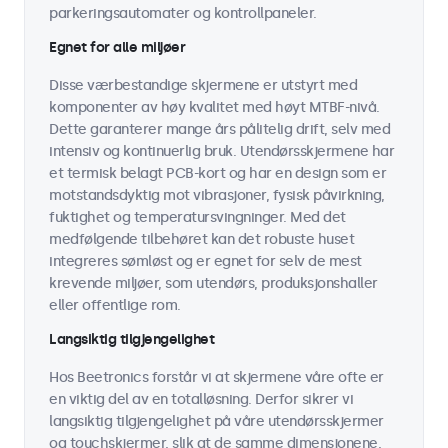
parkeringsautomater og kontrollpaneler.
Egnet for alle miljøer
Disse værbestandige skjermene er utstyrt med
komponenter av høy kvalitet med høyt MTBF-nivå.
Dette garanterer mange års pålitelig drift, selv med
intensiv og kontinuerlig bruk. Utendørsskjermene har
et termisk belagt PCB-kort og har en design som er
motstandsdyktig mot vibrasjoner, fysisk påvirkning,
fuktighet og temperatursvingninger. Med det
medfølgende tilbehøret kan det robuste huset
integreres sømløst og er egnet for selv de mest
krevende miljøer, som utendørs, produksjonshaller
eller offentlige rom.
Langsiktig tilgjengelighet
Hos Beetronics forstår vi at skjermene våre ofte er
en viktig del av en totalløsning. Derfor sikrer vi
langsiktig tilgjengelighet på våre utendørsskjermer
og touchskjermer, slik at de samme dimensjonene,