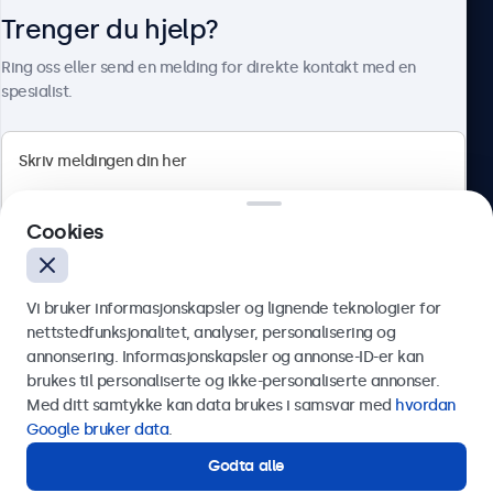
Trenger du hjelp?
Om Beetronics
Ring oss eller send en melding for direkte kontakt med en
spesialist.
Beetronics
Cookies
Apotekergata 10, 0180 Oslo, Norge
4.8/5 vurdert av 5000+ bedrifter
Vi bruker informasjonskapsler og lignende teknologier for
Norsk
nettstedfunksjonalitet, analyser, personalisering og
annonsering. Informasjonskapsler og annonse-ID-er kan
Send
brukes til personaliserte og ikke-personaliserte annonser.
Med ditt samtykke kan data brukes i samsvar med
hvordan
Eller ring oss på
75 98 75 98
Google bruker data
.
Godta alle
Trenger du hjelp?
Kontakt våre spesialister.