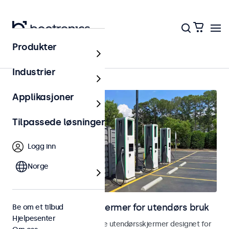
Produkter
Utendørs
Industrier
Applikasjoner
Tilpassede løsninger
Logg inn
Norge
Skjermer og touchskjermer for utendørs bruk
Be om et tilbud
Hjelpesenter
Utforsk våre værbestandige utendørsskjermer designet for