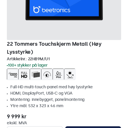
22 Tommers Touchskjerm Metall (Høy
Lysstyrke)
Artikkelnr.:
22HB9M/U1
100+ stykker på lager
Full-HD multi-touch-panel med høy lysstyrke
HDMI, DisplayPort, USB-C og VGA
Montering: innebygget, panelmontering
Ytre mål: 532 x 323 x 46 mm
9 999 kr
ekskl. MVA