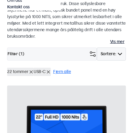
Om oss
industriell og kommersiell bruk. Disse sollyslesbare
Kontakt oss
skjermene har et matt, optisk bundet panel med en høy
lysstyrke på 1000 NITS, som sikrer utmerket lesbarhet i alle
miljøer. Med et lett integrert metallhus sikrer disse vanntette
utendørsskjermene mange års pålitelig drift i alle utendørs
bruksområder.
Vis mer
Filter (
1
)
Sortere:
22 tommer
USB-C
Fjern alle