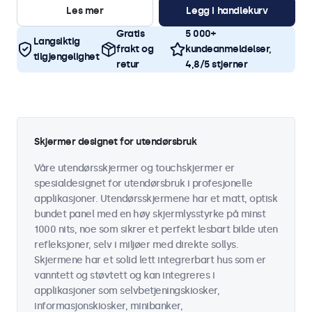
Les mer
Legg i handlekurv
Gratis
5 000+
Langsiktig
frakt og
kundeanmeldelser,
tilgjengelighet
retur
4,8/5 stjerner
Skjermer designet for utendørsbruk
Våre utendørsskjermer og touchskjermer er
spesialdesignet for utendørsbruk i profesjonelle
applikasjoner. Utendørsskjermene har et matt, optisk
bundet panel med en høy skjermlysstyrke på minst
1000 nits, noe som sikrer et perfekt lesbart bilde uten
refleksjoner, selv i miljøer med direkte sollys.
Skjermene har et solid lett integrerbart hus som er
vanntett og støvtett og kan integreres i
applikasjoner som selvbetjeningskiosker,
informasjonskiosker, minibanker,