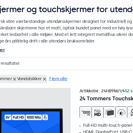
jermer og touchskjermer for utend
rsk våre værbestandige utendørsskjermer designet for industriell og
yslesbare skjermene har et matt, optisk bundet panel med en høy lyss
ket lesbarhet i alle miljøer. Med et lett integrert metallhus sikrer
 års pålitelig drift i alle utendørs bruksområder.
mer
resultater
ommer
Vandalsikker
Fjern alle
Artikkelnr.:
24HB9M/U1
52 s
24 Tommers Touchskj
Full-HD multi-touch-panel
HDMI, DisplayPort, USB-C