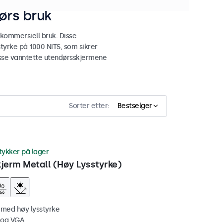
ørs bruk
 kommersiell bruk. Disse
tyrke på 1000 NITS, som sikrer
 disse vanntette utendørsskjermene
Sorter etter:
Bestselger
tykker på lager
erm Metall (Høy Lysstyrke)
 med høy lysstyrke
 og VGA