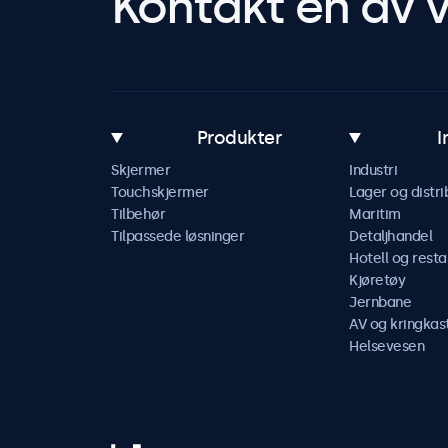
Kontakt en av v
Produkter
I
Skjermer
Industri
Touchskjermer
Lager og distri
Tilbehør
Maritim
Tilpassede løsninger
Detaljhandel
Hotell og resta
Kjøretøy
Jernbane
AV og kringkas
Helsevesen