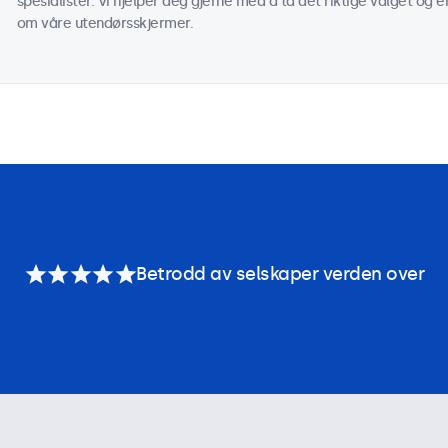
spesialister. Vi hjelper deg gjerne med å ta det riktige valget og e
om våre utendørsskjermer.
Betrodd av selskaper verden over