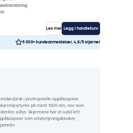
anelmontering
mm
Les mer
Legg i handlekurv
5 000+ kundeanmeldelser, 4,8/5 stjerner
endørsbruk i profesjonelle applikasjoner.
kjermlysstyrke på minst 1000 nits, noe som
 direkte sollys. Skjermene har et solid lett
applikasjoner som selvbetjeningskiosker,
paneler.