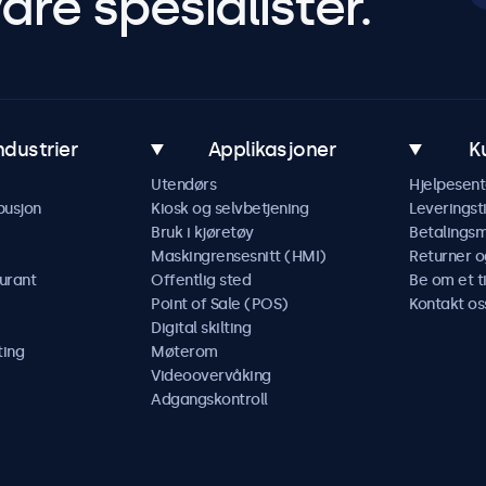
åre spesialister.
ndustrier
Applikasjoner
K
Utendørs
Hjelpesent
busjon
Kiosk og selvbetjening
Leveringst
Bruk i kjøretøy
Betalings
Maskingrensesnitt (HMI)
Returner o
urant
Offentlig sted
Be om et t
Point of Sale (POS)
Kontakt os
Digital skilting
ting
Møterom
Videoovervåking
Adgangskontroll