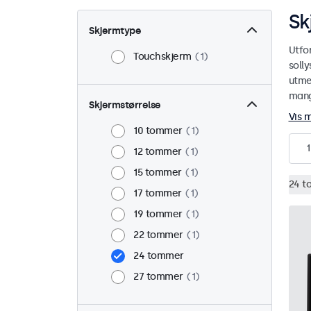
Sk
Skjermtype
Utfo
Touchskjerm
1
soll
utmer
mange
Skjermstørrelse
Vis 
10 tommer
1
1
12 tommer
1
15 tommer
1
24 t
17 tommer
1
19 tommer
1
22 tommer
1
24 tommer
27 tommer
1