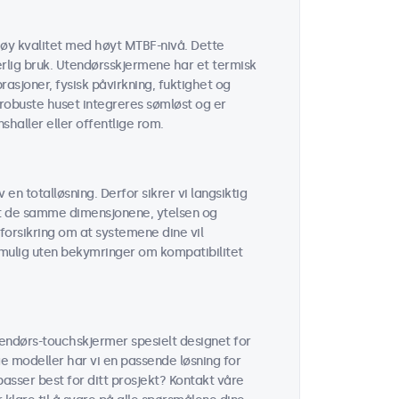
øy kvalitet med høyt MTBF-nivå. Dette
erlig bruk. Utendørsskjermene har et termisk
sjoner, fysisk påvirkning, fuktighet og
robuste huset integreres sømløst og er
shaller eller offentlige rom.
 en totalløsning. Derfor sikrer vi langsiktig
 at de samme dimensjonene, ytelsen og
forsikring om at systemene dine vil
r mulig uten bekymringer om kompatibilitet
tendørs-touchskjermer spesielt designet for
ge modeller har vi en passende løsning for
passer best for ditt prosjekt? Kontakt våre