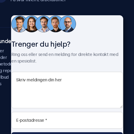
undeservice
Om Beetronics
Trenger du hjelp?
er
Casestudier
Ring oss eller send en melding for direkte kontakt med
ider
Nyheter & oppdateringer
en spesialist.
metoder
Om oss
g reparer
Jobb med oss
ilbud
Betingelser og vilkår
s
Personvernerklæring