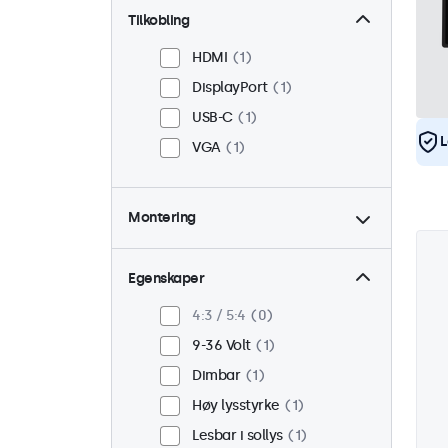
Tilkobling
HDMI
1
DisplayPort
1
USB-C
1
L
VGA
1
Montering
Panel montert
1
Innebygd
1
Egenskaper
VESA 75 x 75
0
4:3 / 5:4
0
VESA 100 x 100
1
9-36 Volt
1
Dimbar
1
Høy lysstyrke
1
Lesbar i sollys
1