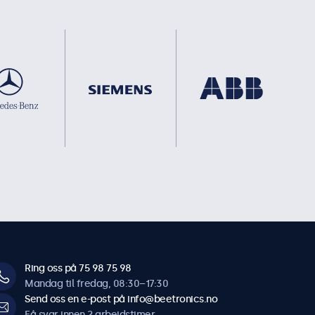
Ring oss på 75 98 75 98
Mandag til fredag, 08:30–17:30
Send oss en e-post på info@beetronics.no
Få svar innen 2 arbeidstimer