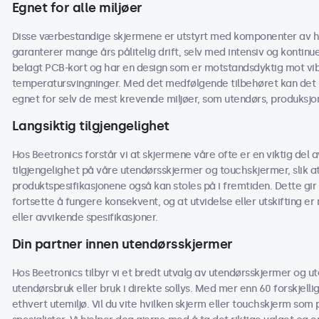
Egnet for alle miljøer
Disse værbestandige skjermene er utstyrt med komponenter av h
garanterer mange års pålitelig drift, selv med intensiv og kontinu
belagt PCB-kort og har en design som er motstandsdyktig mot vibra
temperatursvingninger. Med det medfølgende tilbehøret kan det 
egnet for selv de mest krevende miljøer, som utendørs, produksjon
Langsiktig tilgjengelighet
Hos Beetronics forstår vi at skjermene våre ofte er en viktig del av
tilgjengelighet på våre utendørsskjermer og touchskjermer, slik
produktspesifikasjonene også kan stoles på i fremtiden. Dette gir 
fortsette å fungere konsekvent, og at utvidelse eller utskifting e
eller avvikende spesifikasjoner.
Din partner innen utendørsskjermer
Hos Beetronics tilbyr vi et bredt utvalg av utendørsskjermer og u
utendørsbruk eller bruk i direkte sollys. Med mer enn 60 forskjelli
ethvert utemiljø. Vil du vite hvilken skjerm eller touchskjerm som 