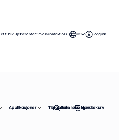
et tilbud
Hjelpesenter
Om oss
Kontakt oss
NO
Logg inn
Applikasjoner
Tilpassede løsninger
Søk
Handlekurv