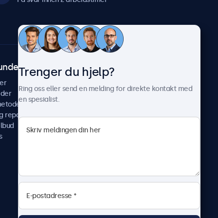
undeservice
Om Beetronics
Trenger du hjelp?
er
Casestudier
Ring oss eller send en melding for direkte kontakt med
ider
Nyheter & oppdateringer
en spesialist.
metoder
Om oss
g reparer
Jobb med oss
ilbud
Betingelser og vilkår
s
Personvernerklæring