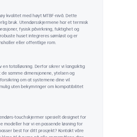
øy kvalitet med høyt MTBF-nivå. Dette
erlig bruk. Utendørsskjermene har et termisk
sjoner, fysisk påvirkning, fuktighet og
robuste huset integreres sømløst og er
shaller eller offentlige rom.
 en totalløsning. Derfor sikrer vi langsiktig
 at de samme dimensjonene, ytelsen og
forsikring om at systemene dine vil
r mulig uten bekymringer om kompatibilitet
tendørs-touchskjermer spesielt designet for
ge modeller har vi en passende løsning for
passer best for ditt prosjekt? Kontakt våre