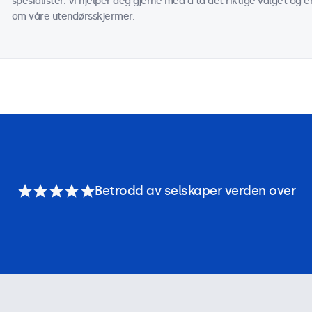
spesialister. Vi hjelper deg gjerne med å ta det riktige valget og e
om våre utendørsskjermer.
Betrodd av selskaper verden over