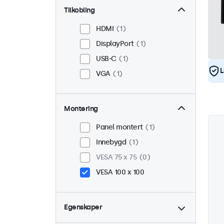
Tilkobling
HDMI
1
DisplayPort
1
USB-C
1
L
VGA
1
Montering
Panel montert
1
Innebygd
1
VESA 75 x 75
0
VESA 100 x 100
Egenskaper
4:3 / 5:4
0