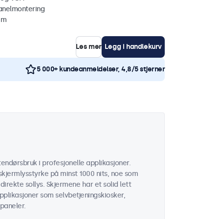
anelmontering
mm
Les mer
Legg i handlekurv
5 000+ kundeanmeldelser, 4,8/5 stjerner
endørsbruk i profesjonelle applikasjoner.
kjermlysstyrke på minst 1000 nits, noe som
 direkte sollys. Skjermene har et solid lett
applikasjoner som selvbetjeningskiosker,
paneler.