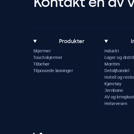
Kontakt en av v
Produkter
I
Skjermer
Industri
Touchskjermer
Lager og distri
Tilbehør
Maritim
Tilpassede løsninger
Detaljhandel
Hotell og resta
Kjøretøy
Jernbane
AV og kringkas
Helsevesen