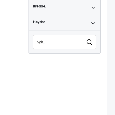
Bredde:
9-36 Volt
1
Dimbar
1
Høyde:
Høy lysstyrke
1
Lesbar i sollys
1
Vanntett (IP65)
1
Støvtett (IP65)
1
24/7 bruk
1
Vandalsikker
1
EN50155
1
eMark
1
DNV
1