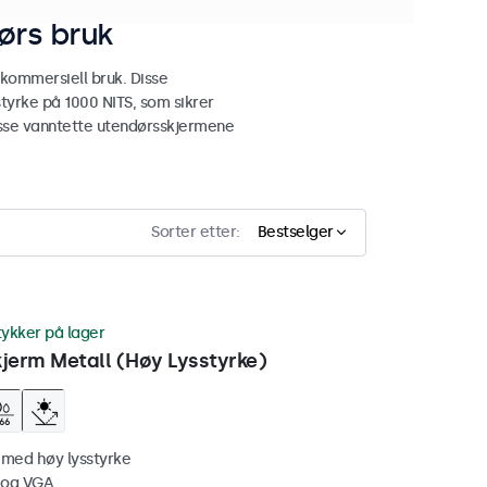
ørs bruk
 kommersiell bruk. Disse
tyrke på 1000 NITS, som sikrer
 disse vanntette utendørsskjermene
Sorter etter:
Bestselger
tykker på lager
erm Metall (Høy Lysstyrke)
 med høy lysstyrke
 og VGA