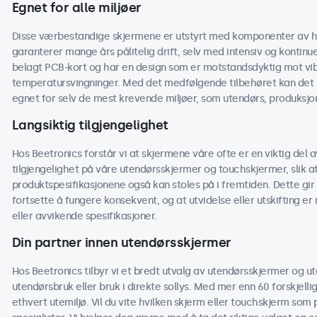
Egnet for alle miljøer
Disse værbestandige skjermene er utstyrt med komponenter av h
garanterer mange års pålitelig drift, selv med intensiv og kontinu
belagt PCB-kort og har en design som er motstandsdyktig mot vibra
temperatursvingninger. Med det medfølgende tilbehøret kan det 
egnet for selv de mest krevende miljøer, som utendørs, produksjon
Langsiktig tilgjengelighet
Hos Beetronics forstår vi at skjermene våre ofte er en viktig del av
tilgjengelighet på våre utendørsskjermer og touchskjermer, slik
produktspesifikasjonene også kan stoles på i fremtiden. Dette gir 
fortsette å fungere konsekvent, og at utvidelse eller utskifting e
eller avvikende spesifikasjoner.
Din partner innen utendørsskjermer
Hos Beetronics tilbyr vi et bredt utvalg av utendørsskjermer og u
utendørsbruk eller bruk i direkte sollys. Med mer enn 60 forskjelli
ethvert utemiljø. Vil du vite hvilken skjerm eller touchskjerm som 