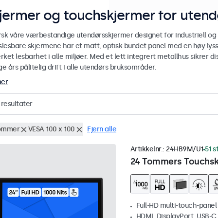
jermer og touchskjermer for utend
rsk våre værbestandige utendørsskjermer designet for industriell og
yslesbare skjermene har et matt, optisk bundet panel med en høy lyss
ket lesbarhet i alle miljøer. Med et lett integrert metallhus sikrer
 års pålitelig drift i alle utendørs bruksområder.
mer
resultater
ommer
VESA 100 x 100
Fjern alle
Artikkelnr.:
24HB9M/U1
51 s
24 Tommers Touchskj
Full-HD multi-touch-panel
HDMI, DisplayPort, USB-C