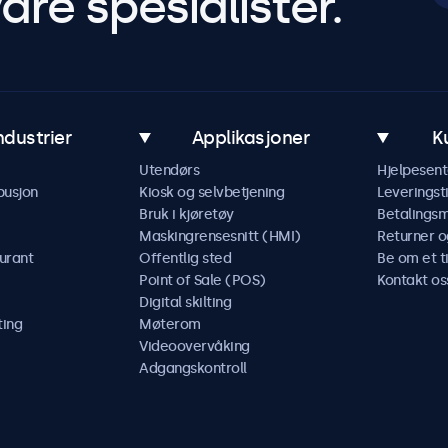
åre spesialister.
ndustrier
Applikasjoner
K
Utendørs
Hjelpesent
busjon
Kiosk og selvbetjening
Leveringst
Bruk i kjøretøy
Betalings
Maskingrensesnitt (HMI)
Returner o
urant
Offentlig sted
Be om et t
Point of Sale (POS)
Kontakt os
Digital skilting
ting
Møterom
Videoovervåking
Adgangskontroll