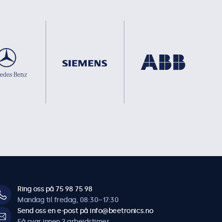
Ring oss på 75 98 75 98
Mandag til fredag, 08:30–17:30
Send oss en e-post på info@beetronics.no
Få svar innen 2 arbeidstimer