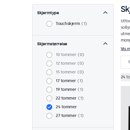
Sk
Skjermtype
Utfo
Touchskjerm
1
soll
utmer
mange
Skjermstørrelse
Vis 
10 tommer
0
1
12 tommer
0
15 tommer
0
24 t
17 tommer
1
19 tommer
1
22 tommer
1
24 tommer
27 tommer
1