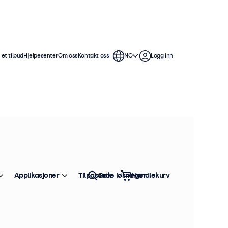
et tilbud
Hjelpesenter
Om oss
Kontakt oss
NO
Logg inn
Applikasjoner
Tilpassede løsninger
Søk
Handlekurv