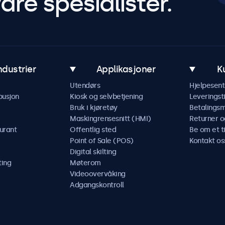
åre spesialister.
ndustrier
Applikasjoner
K
Utendørs
Hjelpesent
busjon
Kiosk og selvbetjening
Leveringst
Bruk i kjøretøy
Betalings
Maskingrensesnitt (HMI)
Returner o
urant
Offentlig sted
Be om et t
Point of Sale (POS)
Kontakt os
Digital skilting
ting
Møterom
Videoovervåking
Adgangskontroll