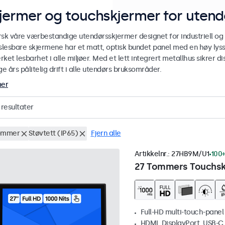
jermer og touchskjermer for utend
rsk våre værbestandige utendørsskjermer designet for industriell og
yslesbare skjermene har et matt, optisk bundet panel med en høy lyss
ket lesbarhet i alle miljøer. Med et lett integrert metallhus sikrer
 års pålitelig drift i alle utendørs bruksområder.
mer
resultater
ommer
Støvtett (IP65)
Fjern alle
Artikkelnr.:
27HB9M/U1
100+
27 Tommers Touchskj
Full-HD multi-touch-panel
HDMI, DisplayPort, USB-C