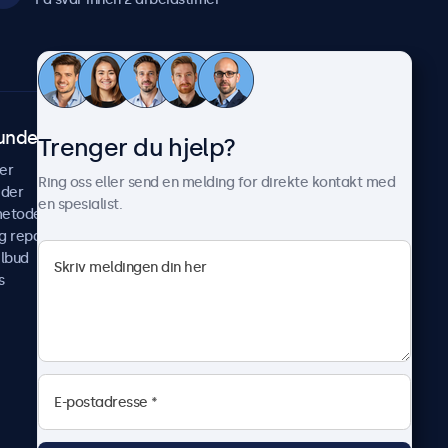
undeservice
Om Beetronics
Trenger du hjelp?
er
Casestudier
Ring oss eller send en melding for direkte kontakt med
ider
Nyheter & oppdateringer
en spesialist.
metoder
Om oss
g reparer
Jobb med oss
ilbud
Betingelser og vilkår
s
Personvernerklæring