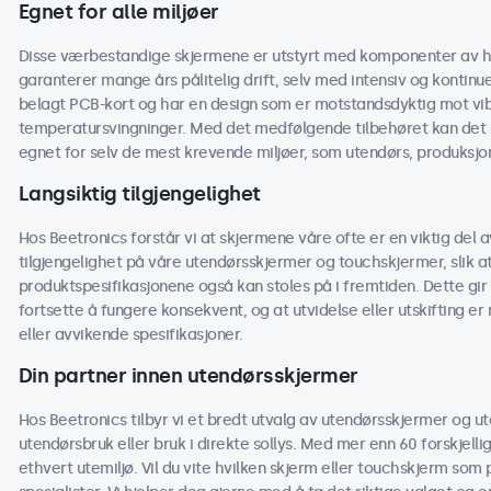
Egnet for alle miljøer
Disse værbestandige skjermene er utstyrt med komponenter av h
garanterer mange års pålitelig drift, selv med intensiv og kontinu
belagt PCB-kort og har en design som er motstandsdyktig mot vibra
temperatursvingninger. Med det medfølgende tilbehøret kan det 
egnet for selv de mest krevende miljøer, som utendørs, produksjon
Langsiktig tilgjengelighet
Hos Beetronics forstår vi at skjermene våre ofte er en viktig del av
tilgjengelighet på våre utendørsskjermer og touchskjermer, slik
produktspesifikasjonene også kan stoles på i fremtiden. Dette gir 
fortsette å fungere konsekvent, og at utvidelse eller utskifting e
eller avvikende spesifikasjoner.
Din partner innen utendørsskjermer
Hos Beetronics tilbyr vi et bredt utvalg av utendørsskjermer og u
utendørsbruk eller bruk i direkte sollys. Med mer enn 60 forskjelli
ethvert utemiljø. Vil du vite hvilken skjerm eller touchskjerm som 