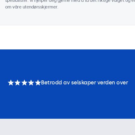
spesialister. Vi hjelper deg gjerne med å ta det riktige valget og e
om våre utendørsskjermer.
Betrodd av selskaper verden over