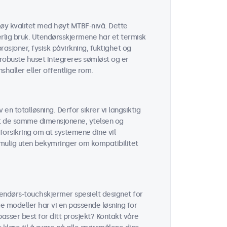
øy kvalitet med høyt MTBF-nivå. Dette
erlig bruk. Utendørsskjermene har et termisk
sjoner, fysisk påvirkning, fuktighet og
robuste huset integreres sømløst og er
shaller eller offentlige rom.
 en totalløsning. Derfor sikrer vi langsiktig
 at de samme dimensjonene, ytelsen og
forsikring om at systemene dine vil
r mulig uten bekymringer om kompatibilitet
tendørs-touchskjermer spesielt designet for
ge modeller har vi en passende løsning for
passer best for ditt prosjekt? Kontakt våre