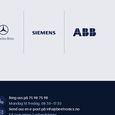
Ring oss på 75 98 75 98
Mandag til fredag, 08:30–17:30
Send oss en e-post på info@beetronics.no
Få svar innen 2 arbeidstimer