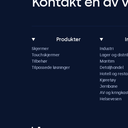
Kontakt en av v
Produkter
I
Skjermer
Industri
Touchskjermer
Lager og distri
Tilbehør
Maritim
Tilpassede løsninger
Detaljhandel
Hotell og resta
Kjøretøy
Jernbane
AV og kringkas
Helsevesen