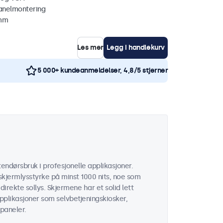
anelmontering
 mm
Les mer
Legg i handlekurv
5 000+ kundeanmeldelser, 4,8/5 stjerner
endørsbruk i profesjonelle applikasjoner.
kjermlysstyrke på minst 1000 nits, noe som
 direkte sollys. Skjermene har et solid lett
applikasjoner som selvbetjeningskiosker,
paneler.