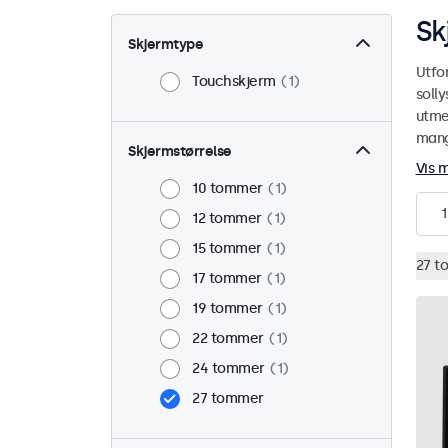
Sk
Skjermtype
Utfo
Touchskjerm
1
soll
utmer
mange
Skjermstørrelse
Vis 
10 tommer
1
1
12 tommer
1
15 tommer
1
27 t
17 tommer
1
19 tommer
1
22 tommer
1
24 tommer
1
27 tommer