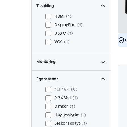
Tilkobling
HDMI
1
DisplayPort
1
USB-C
1
L
VGA
1
Montering
Panel montert
1
Innebygd
1
Egenskaper
VESA 75 x 75
0
4:3 / 5:4
0
VESA 100 x 100
1
9-36 Volt
1
Dimbar
1
Høy lysstyrke
1
Lesbar i sollys
1