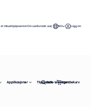
et tilbud
Hjelpesenter
Om oss
Kontakt oss
NO
Logg inn
Applikasjoner
Tilpassede løsninger
Søk
Handlekurv