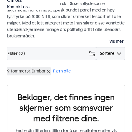
Om oss
industriell og kommersiell bruk. Disse sollyslesbare
Kontakt oss
skjermene har et matt, optisk bundet panel med en høy
lysstyrke på 1000 NITS, som sikrer utmerket lesbarhet i alle
miljøer. Med et lett integrert metallhus sikrer disse vanntette
utendørsskjermene mange års pålitelig drift i alle utendørs
bruksområder.
Vis mer
Filter (
0
)
Sortere:
9 tommer
Dimbar
Fjern alle
Beklager, det finnes ingen
skjermer som samsvarer
med filtrene dine.
Endre din filterinnstilling for å se resultatene eller vis