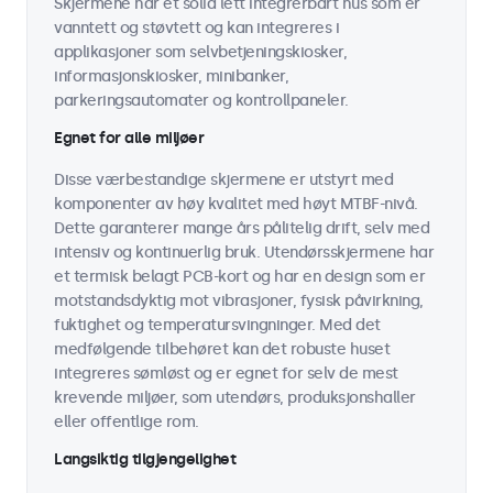
Skjermene har et solid lett integrerbart hus som er
vanntett og støvtett og kan integreres i
applikasjoner som selvbetjeningskiosker,
informasjonskiosker, minibanker,
parkeringsautomater og kontrollpaneler.
Egnet for alle miljøer
Disse værbestandige skjermene er utstyrt med
komponenter av høy kvalitet med høyt MTBF-nivå.
Dette garanterer mange års pålitelig drift, selv med
intensiv og kontinuerlig bruk. Utendørsskjermene har
et termisk belagt PCB-kort og har en design som er
motstandsdyktig mot vibrasjoner, fysisk påvirkning,
fuktighet og temperatursvingninger. Med det
medfølgende tilbehøret kan det robuste huset
integreres sømløst og er egnet for selv de mest
krevende miljøer, som utendørs, produksjonshaller
eller offentlige rom.
Langsiktig tilgjengelighet