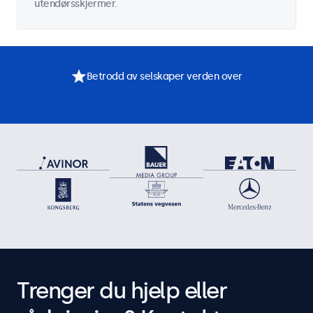
utendørsskjermer.
Betrodd av selskaper verden over
Trenger du hjelp eller