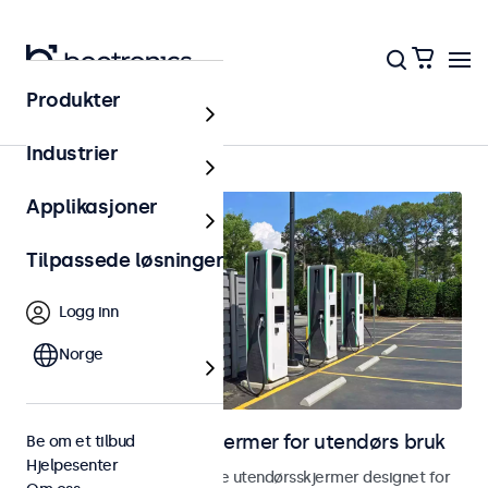
Produkter
Utendørs
Industrier
Applikasjoner
Tilpassede løsninger
Logg inn
Norge
Skjermer og touchskjermer for utendørs bruk
Be om et tilbud
Hjelpesenter
Utforsk våre værbestandige utendørsskjermer designet for