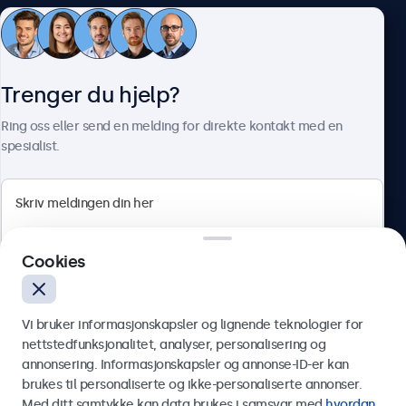
Kundeservice
Trenger du hjelp?
Om Beetronics
Ring oss eller send en melding for direkte kontakt med en
spesialist.
Beetronics
Cookies
Apotekergata 10, 0180 Oslo, Norge
4.8/5 vurdert av 5000+ bedrifter
Vi bruker informasjonskapsler og lignende teknologier for
Norsk
nettstedfunksjonalitet, analyser, personalisering og
annonsering. Informasjonskapsler og annonse-ID-er kan
Send
brukes til personaliserte og ikke-personaliserte annonser.
Med ditt samtykke kan data brukes i samsvar med
hvordan