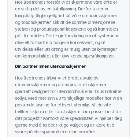
Hos Beetronics forstår vi at skjermene våre ofte er
en viktig del av en totalløsning. Derfor sikrer vi
langsiktig tilgjengelighet på våre utendørsskjermer
og touchskjermer, slik at de samme dimensjonene,
ytelsen og produktspesifikasjonene også kan stoles
på i fremtiden. Dette gir forsikring om at systemene
dine vil fortsette å fungere konsekvent, og at
utvidelse eller utskifting er mulig uten bekymringer
om kompatibilitet eller avvikende spesifikasjoner.
Din partner innen utendørsskjermer
Hos Beetronics tilbyr vi et bredt utvalg av
utendørsskjermer og utendørs-touchskjermer
spesielt designet for utendørsbruk eller bruk i direkte
sollys. Med mer enn 60 forskjellige modeller har vi en
passende løsning for ethvert utemiljø. Vil du vite
hvilken skjerm eller touchskjerm som passer best for
ditt prosjekt? Kontakt våre spesialister. Vi hjelper deg
gjerne med å ta det riktige valget og er klare til å
svare på alle spørsmålene dine om våre