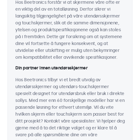
Hos Beetronics forstår vi at skjermene våre ofte er
en viktig del av en totalløsning. Derfor sikrer vi
langsiktig tilgjengelighet på våre utendørsskjermer
og touchskjermer, slik at de samme dimensjonene,
ytelsen og produktspesifikasjonene også kan stoles
på i fremtiden. Dette gir forsikring om at systemene
dine vil fortsette å fungere konsekvent, og at
utvidelse eller utskifting er mulig uten bekymringer
om kompatibilitet eller avvikende spesifikasjoner.
Din partner innen utendørsskjermer
Hos Beetronics tilbyr vi et bredt utvalg av
utendørsskjermer og utendørs-touchskjermer
spesielt designet for utendørsbruk eller bruk i direkte
sollys. Med mer enn 60 forskjellige modeller har vi en
passende løsning for ethvert utemiljø. Vil du vite
hvilken skjerm eller touchskjerm som passer best for
ditt prosjekt? Kontakt våre spesialister. Vi hjelper deg
gjerne med å ta det riktige valget og er klare til å
svare på alle spørsmålene dine om våre