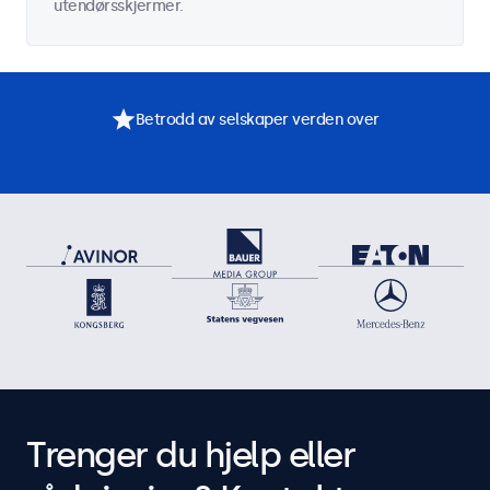
utendørsskjermer.
Betrodd av selskaper verden over
Trenger du hjelp eller