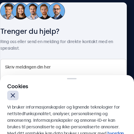
Kundeservice
Trenger du hjelp?
Om Beetronics
Ring oss eller send en melding for direkte kontakt med en
spesialist.
Beetronics
Cookies
Apotekergata 10, 0180 Oslo, Norge
4.8/5 vurdert av 5000+ bedrifter
Vi bruker informasjonskapsler og lignende teknologier for
Norsk
nettstedfunksjonalitet, analyser, personalisering og
annonsering. Informasjonskapsler og annonse-ID-er kan
Send
brukes til personaliserte og ikke-personaliserte annonser.
Med ditt samtykke kan data brukes i samsvar med
hvordan