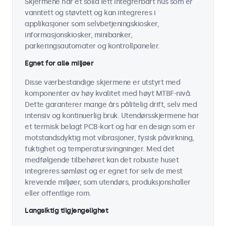
Skjermene har et solid lett integrerbart hus som er
vanntett og støvtett og kan integreres i
applikasjoner som selvbetjeningskiosker,
informasjonskiosker, minibanker,
parkeringsautomater og kontrollpaneler.
Egnet for alle miljøer
Disse værbestandige skjermene er utstyrt med
komponenter av høy kvalitet med høyt MTBF-nivå.
Dette garanterer mange års pålitelig drift, selv med
intensiv og kontinuerlig bruk. Utendørsskjermene har
et termisk belagt PCB-kort og har en design som er
motstandsdyktig mot vibrasjoner, fysisk påvirkning,
fuktighet og temperatursvingninger. Med det
medfølgende tilbehøret kan det robuste huset
integreres sømløst og er egnet for selv de mest
krevende miljøer, som utendørs, produksjonshaller
eller offentlige rom.
Langsiktig tilgjengelighet