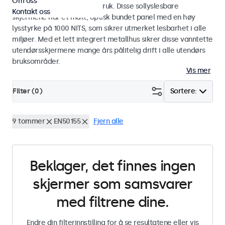
Om oss
industriell og kommersiell bruk. Disse sollyslesbare
Kontakt oss
skjermene har et matt, optisk bundet panel med en høy
lysstyrke på 1000 NITS, som sikrer utmerket lesbarhet i alle
miljøer. Med et lett integrert metallhus sikrer disse vanntette
utendørsskjermene mange års pålitelig drift i alle utendørs
bruksområder.
Vis mer
Filter (
0
)
Sortere:
9 tommer
EN50155
Fjern alle
Beklager, det finnes ingen
skjermer som samsvarer
med filtrene dine.
Endre din filterinnstilling for å se resultatene eller vis