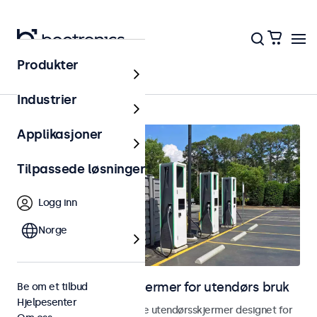
Produkter
Utendørs
Industrier
Applikasjoner
Tilpassede løsninger
Logg inn
Norge
Skjermer og touchskjermer for utendørs bruk
Be om et tilbud
Hjelpesenter
Utforsk våre værbestandige utendørsskjermer designet for