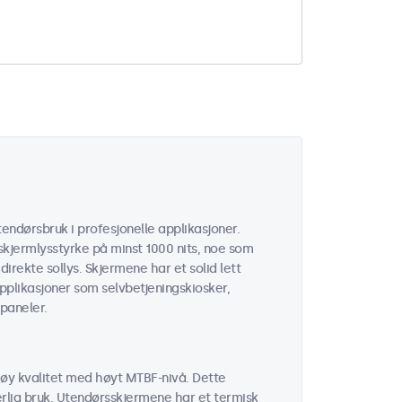
endørsbruk i profesjonelle applikasjoner.
kjermlysstyrke på minst 1000 nits, noe som
 direkte sollys. Skjermene har et solid lett
applikasjoner som selvbetjeningskiosker,
paneler.
øy kvalitet med høyt MTBF-nivå. Dette
erlig bruk. Utendørsskjermene har et termisk