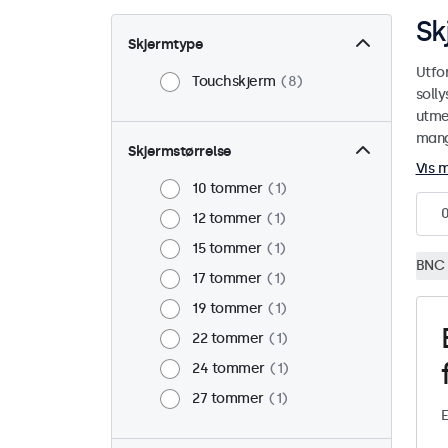
Sk
Skjermtype
Utfo
Touchskjerm
8
soll
utmer
mange
Skjermstørrelse
Vis 
10 tommer
1
12 tommer
1
15 tommer
1
BNC 
17 tommer
1
19 tommer
1
22 tommer
1
24 tommer
1
27 tommer
1
E