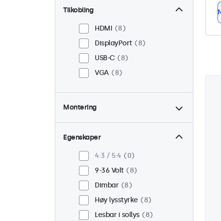
Tilkobling
N
HDMI
8
DisplayPort
8
USB-C
8
VGA
8
Montering
Panel montert
8
Innebygd
8
Egenskaper
VESA 75 x 75
3
4:3 / 5:4
0
VESA 100 x 100
5
9-36 Volt
8
Dimbar
8
Høy lysstyrke
8
Lesbar i sollys
8