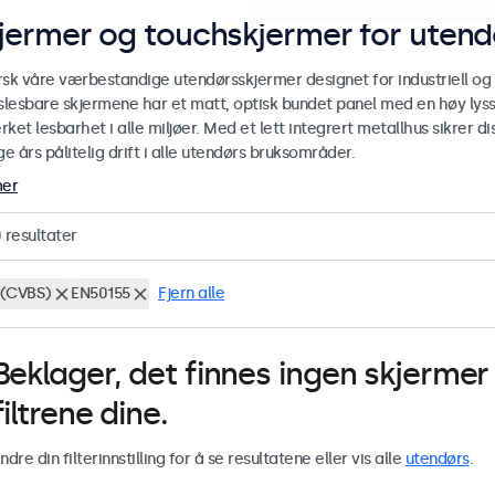
jermer og touchskjermer for utend
rsk våre værbestandige utendørsskjermer designet for industriell og
yslesbare skjermene har et matt, optisk bundet panel med en høy lyss
ket lesbarhet i alle miljøer. Med et lett integrert metallhus sikrer
 års pålitelig drift i alle utendørs bruksområder.
mer
0
resultater
(CVBS)
EN50155
Fjern alle
Beklager, det finnes ingen skjerm
filtrene dine.
ndre din filterinnstilling for å se resultatene eller vis alle
utendørs
.