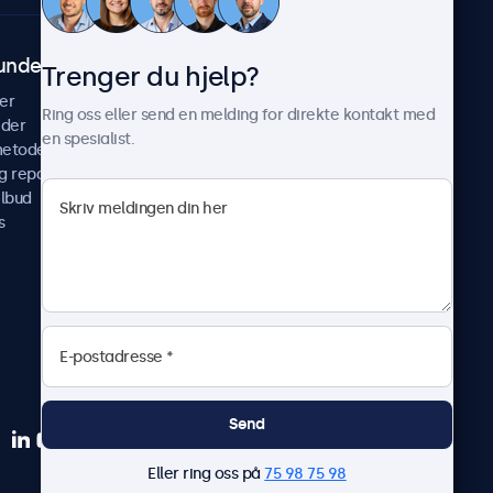
undeservice
Om Beetronics
Trenger du hjelp?
er
Casestudier
Ring oss eller send en melding for direkte kontakt med
ider
Nyheter & oppdateringer
en spesialist.
metoder
Om oss
g reparer
Jobb med oss
ilbud
Betingelser og vilkår
s
Personvernerklæring
Send
Eller ring oss på
75 98 75 98