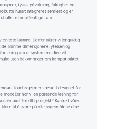
sjoner, fysisk påvirkning, fuktighet og
robuste huset integreres sømløst og er
shaller eller offentlige rom.
 en totalløsning. Derfor sikrer vi langsiktig
 at de samme dimensjonene, ytelsen og
forsikring om at systemene dine vil
r mulig uten bekymringer om kompatibilitet
tendørs-touchskjermer spesielt designet for
ge modeller har vi en passende løsning for
passer best for ditt prosjekt? Kontakt våre
r klare til å svare på alle spørsmålene dine