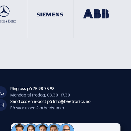
Ring oss på 75 98 75 98
Mandag til fredag, 08:30–17:30
Send oss en e-post på info@beetronics.no
Få svar innen 2 arbeidstimer