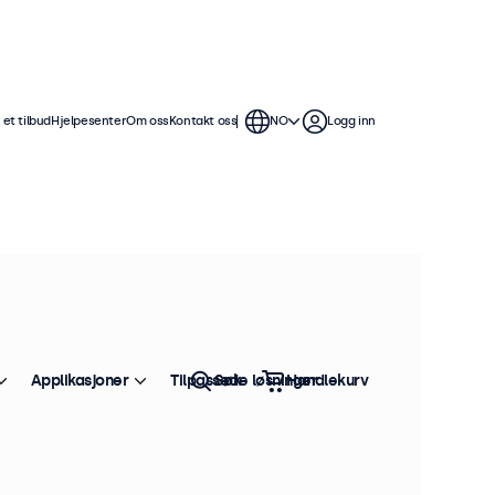
et tilbud
Hjelpesenter
Om oss
Kontakt oss
NO
Logg inn
Applikasjoner
Tilpassede løsninger
Søk
Handlekurv