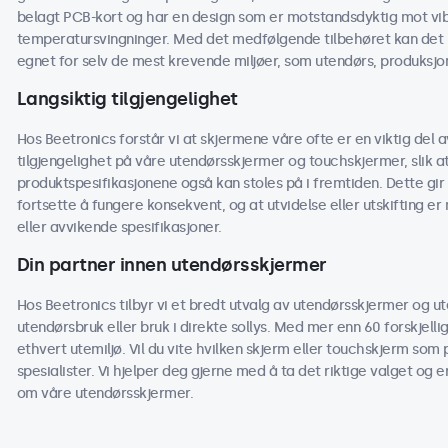
belagt PCB-kort og har en design som er motstandsdyktig mot vibra
temperatursvingninger. Med det medfølgende tilbehøret kan det 
egnet for selv de mest krevende miljøer, som utendørs, produksjon
Langsiktig tilgjengelighet
Hos Beetronics forstår vi at skjermene våre ofte er en viktig del av
tilgjengelighet på våre utendørsskjermer og touchskjermer, slik
produktspesifikasjonene også kan stoles på i fremtiden. Dette gir 
fortsette å fungere konsekvent, og at utvidelse eller utskifting e
eller avvikende spesifikasjoner.
Din partner innen utendørsskjermer
Hos Beetronics tilbyr vi et bredt utvalg av utendørsskjermer og u
utendørsbruk eller bruk i direkte sollys. Med mer enn 60 forskjelli
ethvert utemiljø. Vil du vite hvilken skjerm eller touchskjerm som 
spesialister. Vi hjelper deg gjerne med å ta det riktige valget og e
om våre utendørsskjermer.