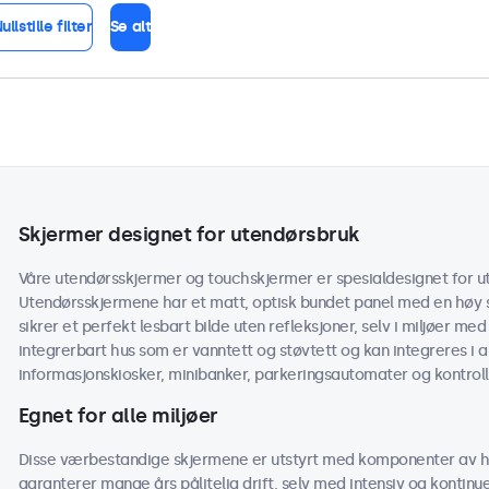
ullstille filter
Se alt
Skjermer designet for utendørsbruk
Våre utendørsskjermer og touchskjermer er spesialdesignet for ut
Utendørsskjermene har et matt, optisk bundet panel med en høy s
sikrer et perfekt lesbart bilde uten refleksjoner, selv i miljøer med
integrerbart hus som er vanntett og støvtett og kan integreres i 
informasjonskiosker, minibanker, parkeringsautomater og kontroll
Egnet for alle miljøer
Disse værbestandige skjermene er utstyrt med komponenter av h
garanterer mange års pålitelig drift, selv med intensiv og kontinu