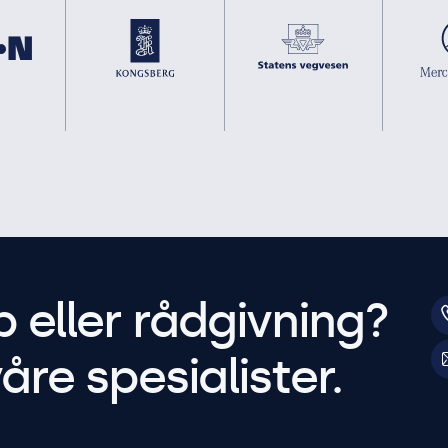
p eller rådgivning?
åre spesialister.