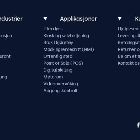
ndustrier
Applikasjoner
K
Utendørs
Hjelpesent
busjon
Kiosk og selvbetjening
Leveringst
Bruk i kjøretøy
Betalings
Maskingrensesnitt (HMI)
Returner o
urant
Offentlig sted
Be om et t
Point of Sale (POS)
Kontakt os
Digital skilting
ting
Møterom
Videoovervåking
Adgangskontroll