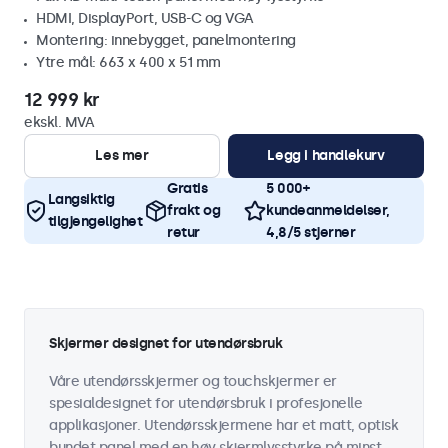
HDMI, DisplayPort, USB-C og VGA
Montering: innebygget, panelmontering
Ytre mål: 663 x 400 x 51 mm
12 999 kr
ekskl. MVA
Les mer
Legg i handlekurv
Gratis
5 000+
Langsiktig
frakt og
kundeanmeldelser,
tilgjengelighet
retur
4,8/5 stjerner
Skjermer designet for utendørsbruk
Våre utendørsskjermer og touchskjermer er
spesialdesignet for utendørsbruk i profesjonelle
applikasjoner. Utendørsskjermene har et matt, optisk
bundet panel med en høy skjermlysstyrke på minst