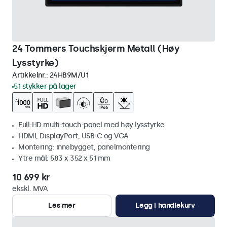
24 Tommers Touchskjerm Metall (Høy
Lysstyrke)
Artikkelnr.:
24HB9M/U1
51 stykker på lager
Full-HD multi-touch-panel med høy lysstyrke
HDMI, DisplayPort, USB-C og VGA
Montering: innebygget, panelmontering
Ytre mål: 583 x 352 x 51 mm
10 699 kr
ekskl. MVA
Les mer
Legg i handlekurv