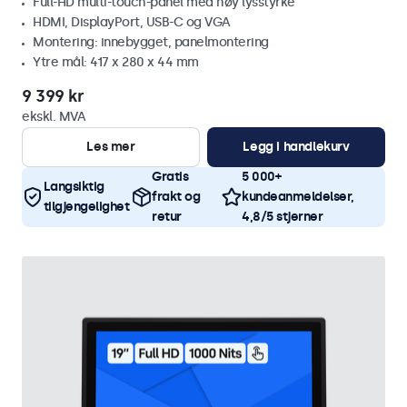
Full-HD multi-touch-panel med høy lysstyrke
HDMI, DisplayPort, USB-C og VGA
Montering: innebygget, panelmontering
Ytre mål: 417 x 280 x 44 mm
9 399 kr
ekskl. MVA
Les mer
Legg i handlekurv
Gratis
5 000+
Langsiktig
frakt og
kundeanmeldelser,
tilgjengelighet
retur
4,8/5 stjerner