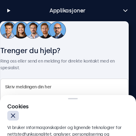
Applikasjoner
Kundeservice
Trenger du hjelp?
Om Beetronics
Ring oss eller send en melding for direkte kontakt med en
spesialist.
Beetronics
Cookies
Apotekergata 10, 0180 Oslo, Norge
4.8/5 vurdert av 5000+ bedrifter
Vi bruker informasjonskapsler og lignende teknologier for
Norsk
nettstedfunksjonalitet, analyser, personalisering og