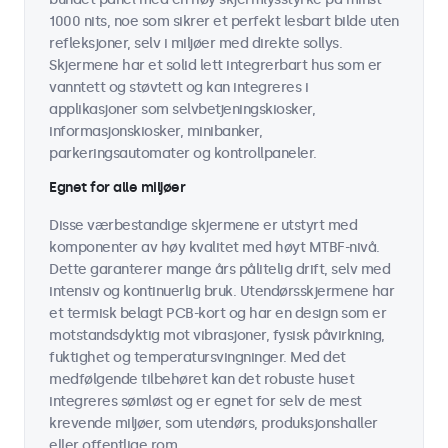
1000 nits, noe som sikrer et perfekt lesbart bilde uten
refleksjoner, selv i miljøer med direkte sollys.
Skjermene har et solid lett integrerbart hus som er
vanntett og støvtett og kan integreres i
applikasjoner som selvbetjeningskiosker,
informasjonskiosker, minibanker,
parkeringsautomater og kontrollpaneler.
Egnet for alle miljøer
Disse værbestandige skjermene er utstyrt med
komponenter av høy kvalitet med høyt MTBF-nivå.
Dette garanterer mange års pålitelig drift, selv med
intensiv og kontinuerlig bruk. Utendørsskjermene har
et termisk belagt PCB-kort og har en design som er
motstandsdyktig mot vibrasjoner, fysisk påvirkning,
fuktighet og temperatursvingninger. Med det
medfølgende tilbehøret kan det robuste huset
integreres sømløst og er egnet for selv de mest
krevende miljøer, som utendørs, produksjonshaller
eller offentlige rom.