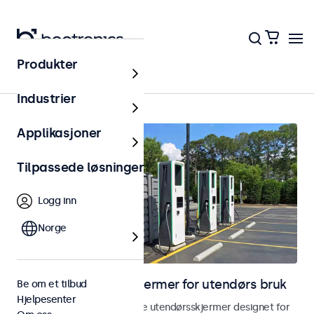
Produkter
Hjem
Industrier
Applikasjoner
Tilpassede løsninger
Logg inn
Norge
Skjermer og touchskjermer for utendørs bruk
Be om et tilbud
Hjelpesenter
Utforsk våre værbestandige utendørsskjermer designet for