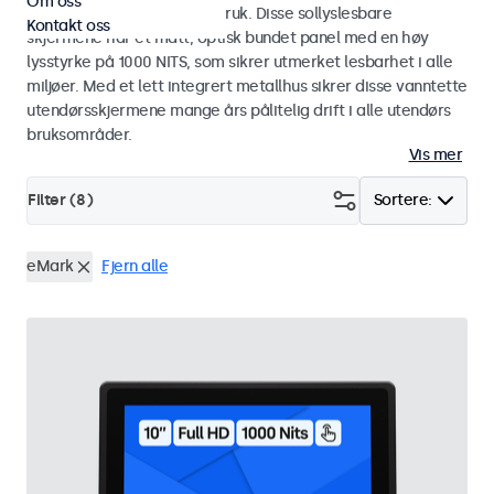
Om oss
industriell og kommersiell bruk. Disse sollyslesbare
Kontakt oss
skjermene har et matt, optisk bundet panel med en høy
lysstyrke på 1000 NITS, som sikrer utmerket lesbarhet i alle
miljøer. Med et lett integrert metallhus sikrer disse vanntette
utendørsskjermene mange års pålitelig drift i alle utendørs
bruksområder.
Vis mer
Filter (
8
)
Sortere:
eMark
Fjern alle