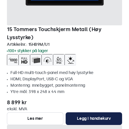
15 Tommers Touchskjerm Metall (Høy
Lysstyrke)
Artikkelnr.:
15HB9M/U1
100+ stykker på lager
Full-HD multi-touch-panel med høy lysstyrke
HDMI, DisplayPort, USB-C og VGA
Montering: innebygget, panelmontering
Ytre mål: 398 x 248 x 44 mm
8 899 kr
ekskl. MVA
Les mer
Legg i handlekurv