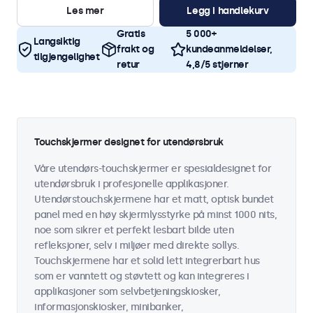
Les mer
Legg i handlekurv
Gratis
5 000+
Langsiktig
frakt og
kundeanmeldelser,
tilgjengelighet
retur
4,8/5 stjerner
Touchskjermer designet for utendørsbruk
Våre utendørs-touchskjermer er spesialdesignet for
utendørsbruk i profesjonelle applikasjoner.
Utendørstouchskjermene har et matt, optisk bundet
panel med en høy skjermlysstyrke på minst 1000 nits,
noe som sikrer et perfekt lesbart bilde uten
refleksjoner, selv i miljøer med direkte sollys.
Touchskjermene har et solid lett integrerbart hus
som er vanntett og støvtett og kan integreres i
applikasjoner som selvbetjeningskiosker,
informasjonskiosker, minibanker,