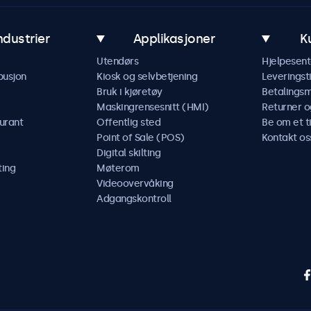
ndustrier
Applikasjoner
K
Utendørs
Hjelpesent
busjon
Kiosk og selvbetjening
Leveringst
Bruk i kjøretøy
Betalings
Maskingrensesnitt (HMI)
Returner o
urant
Offentlig sted
Be om et t
Point of Sale (POS)
Kontakt os
Digital skilting
ting
Møterom
Videoovervåking
Adgangskontroll