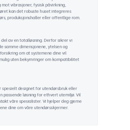
mot vibrasjoner, fysisk påvirkning,
ret kan det robuste huset integreres
rs, produksjonshaller eller offentlige rom.
del av en totalløsning. Derfor sikrer vi
at de samme dimensjonene, ytelsen og
forsikring om at systemene dine vil
r mulig uten bekymringer om kompatibilitet
 spesielt designet for utendørsbruk eller
n passende løsning for ethvert utemiljø. Vil
akt våre spesialister. Vi hjelper deg gjerne
målene dine om våre utendørsskjermer.