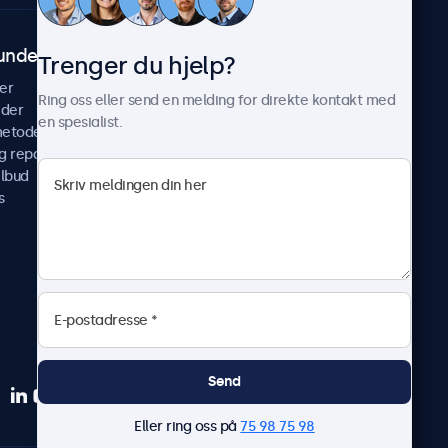
undeservice
Om Beetronics
Trenger du hjelp?
er
Casestudier
Ring oss eller send en melding for direkte kontakt med
ider
Nyheter & oppdateringer
en spesialist.
metoder
Om oss
g reparer
Jobb med oss
ilbud
Betingelser og vilkår
s
Personvernerklæring
Send
Eller ring oss på
75 98 75 98