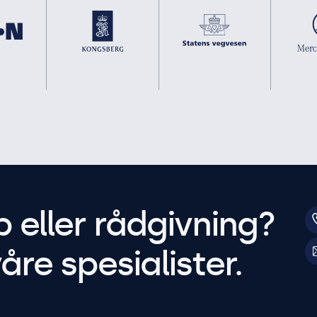
p eller rådgivning?
åre spesialister.