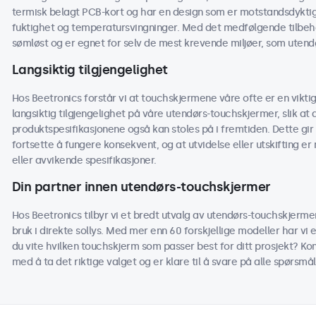
termisk belagt PCB-kort og har en design som er motstandsdyktig 
fuktighet og temperatursvingninger. Med det medfølgende tilbehø
sømløst og er egnet for selv de mest krevende miljøer, som utendø
Langsiktig tilgjengelighet
Hos Beetronics forstår vi at touchskjermene våre ofte er en viktig 
langsiktig tilgjengelighet på våre utendørs-touchskjermer, slik 
produktspesifikasjonene også kan stoles på i fremtiden. Dette gir 
fortsette å fungere konsekvent, og at utvidelse eller utskifting e
eller avvikende spesifikasjoner.
Din partner innen utendørs-touchskjermer
Hos Beetronics tilbyr vi et bredt utvalg av utendørs-touchskjermer
bruk i direkte sollys. Med mer enn 60 forskjellige modeller har vi e
du vite hvilken touchskjerm som passer best for ditt prosjekt? Kont
med å ta det riktige valget og er klare til å svare på alle spørs