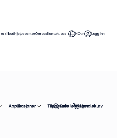
et tilbud
Hjelpesenter
Om oss
Kontakt oss
NO
Logg inn
Applikasjoner
Tilpassede løsninger
Søk
Handlekurv