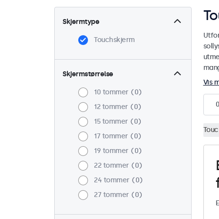
To
Skjermtype
Utfo
Touchskjerm
soll
utmer
mange
Skjermstørrelse
Vis 
10 tommer
0
12 tommer
0
15 tommer
0
Touc
17 tommer
0
19 tommer
0
22 tommer
0
24 tommer
0
27 tommer
0
E