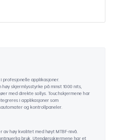
 profesjonelle applikasjoner.
høy skjermlysstyrke på minst 1000 nits,
iljøer med direkte sollys. Touchskjermene har
integreres i applikasjoner som
sautomater og kontrollpaneler.
 av høy kvalitet med høyt MTBF-nivå.
kontinuerlig bruk. Utendørsskjermene har et