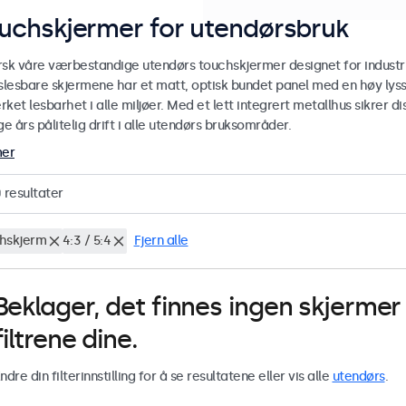
uchskjermer for utendørsbruk
rsk våre værbestandige utendørs touchskjermer designet for industri
yslesbare skjermene har et matt, optisk bundet panel med en høy lyss
ket lesbarhet i alle miljøer. Med et lett integrert metallhus sikrer
 års pålitelig drift i alle utendørs bruksområder.
mer
0
resultater
hskjerm
4:3 / 5:4
Fjern alle
Beklager, det finnes ingen skjerm
filtrene dine.
ndre din filterinnstilling for å se resultatene eller vis alle
utendørs
.