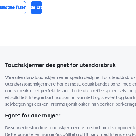
ullstille filter
Se alt
Touchskjermer designet for utendørsbruk
Våre utendørs-touchskjermer er spesialdesignet for utendørsbruk i
Utendørstouchskjermene har et matt, optisk bundet panel med en 
noe som sikrer et perfekt lesbart bilde uten refleksjoner, selv i m
et solid lett integrerbart hus som er vanntett og støvtett og kan 
selvbetjeningskiosker, informasjonskiosker, minibanker, parkering
Egnet for alle miljøer
Disse værbestandige touchskjermene er utstyrt med komponenter
Dette garanterer mange års pålitelig drift, selv med intensiv og 