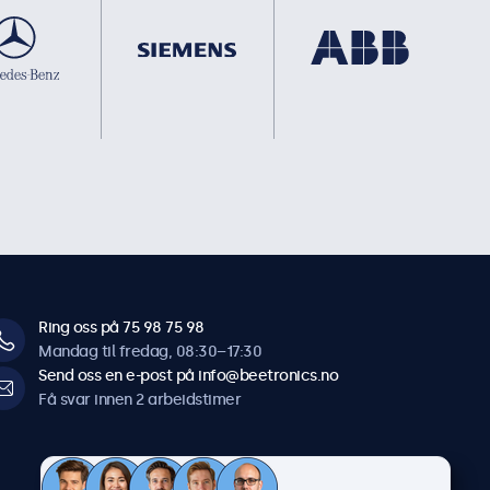
Ring oss på 75 98 75 98
Mandag til fredag, 08:30–17:30
Send oss en e-post på info@beetronics.no
Få svar innen 2 arbeidstimer