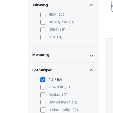
Tilkobling
N
HDMI
0
DisplayPort
0
USB-C
0
VGA
0
Montering
Panel montert
0
Innebygd
0
Egenskaper
VESA 75 x 75
0
4:3 / 5:4
VESA 100 x 100
0
9-36 Volt
0
Dimbar
0
Høy lysstyrke
0
Lesbar i sollys
0