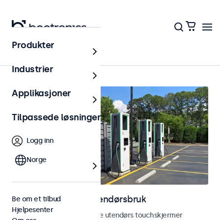
Produkter
Hjem
Industrier
Applikasjoner
Tilpassede løsninger
Logg inn
Norge
Touchskjermer for utendørsbruk
Be om et tilbud
Hjelpesenter
Utforsk våre værbestandige utendørs touchskjermer