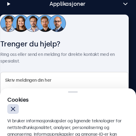
Applikasjoner
Kundeservice
Trenger du hjelp?
Om Beetronics
Ring oss eller send en melding for direkte kontakt med en
spesialist.
Beetronics
Cookies
Apotekergata 10, 0180 Oslo, Norge
4.8/5 vurdert av 5000+ bedrifter
Vi bruker informasjonskapsler og lignende teknologier for
Norsk
nettstedfunksjonalitet, analyser, personalisering og
annonsering. Informasjonskapsler og annonse-ID-er kan