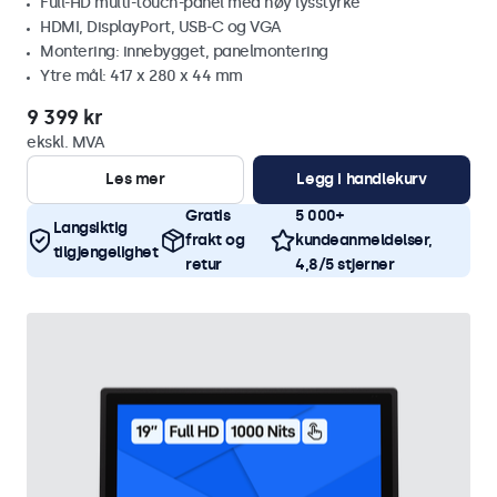
Full-HD multi-touch-panel med høy lysstyrke
HDMI, DisplayPort, USB-C og VGA
Montering: innebygget, panelmontering
Ytre mål: 417 x 280 x 44 mm
9 399 kr
ekskl. MVA
Les mer
Legg i handlekurv
Gratis
5 000+
Langsiktig
frakt og
kundeanmeldelser,
tilgjengelighet
retur
4,8/5 stjerner