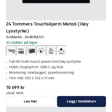
24 Tommers Touchskjerm Metall (Høy
Lysstyrke)
Artikkelnr.:
24HB9M/U1
51 stykker på lager
Full-HD multi-touch-panel med høy lysstyrke
HDMI, DisplayPort, USB-C og VGA
Montering: innebygget, panelmontering
Ytre mål: 583 x 352 x 51 mm
10 699 kr
ekskl. MVA
Les mer
Legg i handlekurv