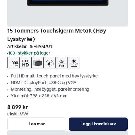
15 Tommers Touchskjerm Metall (Høy
Lysstyrke)
Artikkelnr.:
15HB9M/U1
100+ stykker på lager
Full-HD multi-touch-panel med høy lysstyrke
HDMI, DisplayPort, USB-C og VGA
Montering: innebygget, panelmontering
Ytre mål: 398 x 248 x 44 mm
8 899 kr
ekskl. MVA
Les mer
Legg i handlekurv