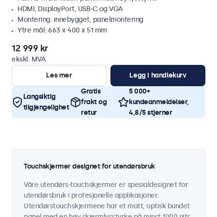
HDMI, DisplayPort, USB-C og VGA
Montering: innebygget, panelmontering
Ytre mål: 663 x 400 x 51 mm
12 999 kr
ekskl. MVA
Les mer
Legg i handlekurv
Gratis
5 000+
Langsiktig
frakt og
kundeanmeldelser,
tilgjengelighet
retur
4,8/5 stjerner
Touchskjermer designet for utendørsbruk
Våre utendørs-touchskjermer er spesialdesignet for
utendørsbruk i profesjonelle applikasjoner.
Utendørstouchskjermene har et matt, optisk bundet
panel med en høy skjermlysstyrke på minst 1000 nits,