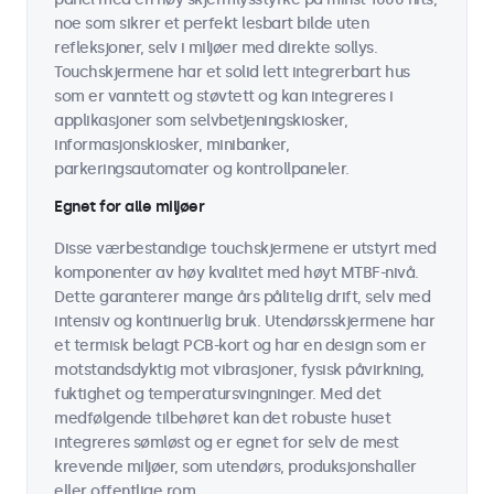
noe som sikrer et perfekt lesbart bilde uten
refleksjoner, selv i miljøer med direkte sollys.
Touchskjermene har et solid lett integrerbart hus
som er vanntett og støvtett og kan integreres i
applikasjoner som selvbetjeningskiosker,
informasjonskiosker, minibanker,
parkeringsautomater og kontrollpaneler.
Egnet for alle miljøer
Disse værbestandige touchskjermene er utstyrt med
komponenter av høy kvalitet med høyt MTBF-nivå.
Dette garanterer mange års pålitelig drift, selv med
intensiv og kontinuerlig bruk. Utendørsskjermene har
et termisk belagt PCB-kort og har en design som er
motstandsdyktig mot vibrasjoner, fysisk påvirkning,
fuktighet og temperatursvingninger. Med det
medfølgende tilbehøret kan det robuste huset
integreres sømløst og er egnet for selv de mest
krevende miljøer, som utendørs, produksjonshaller
eller offentlige rom.