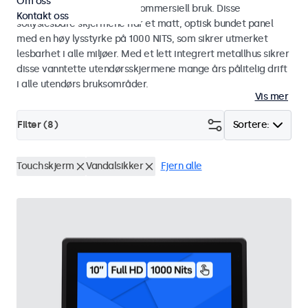
Om oss
designet for industriell og kommersiell bruk. Disse
Kontakt oss
sollyslesbare skjermene har et matt, optisk bundet panel
med en høy lysstyrke på 1000 NITS, som sikrer utmerket
lesbarhet i alle miljøer. Med et lett integrert metallhus sikrer
disse vanntette utendørsskjermene mange års pålitelig drift
i alle utendørs bruksområder.
Vis mer
Filter (
8
)
Sortere:
Touchskjerm
Vandalsikker
Fjern alle