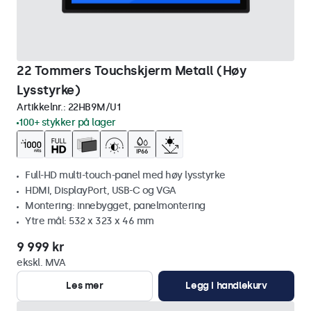
22 Tommers Touchskjerm Metall (Høy
Lysstyrke)
Artikkelnr.:
22HB9M/U1
100+ stykker på lager
Full-HD multi-touch-panel med høy lysstyrke
HDMI, DisplayPort, USB-C og VGA
Montering: innebygget, panelmontering
Ytre mål: 532 x 323 x 46 mm
9 999 kr
ekskl. MVA
Les mer
Legg i handlekurv