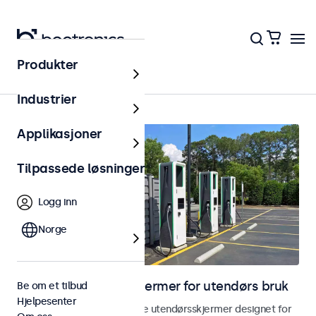
Produkter
Hjem
Industrier
Applikasjoner
Tilpassede løsninger
Logg inn
Norge
Skjermer og touchskjermer for utendørs bruk
Be om et tilbud
Hjelpesenter
Utforsk våre værbestandige utendørsskjermer designet for