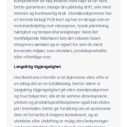
komponenter av høy kvalitet med høyt MTBF-nivå.
Dette garanterer mange års pålitelig drift, selv med
intensiv og kontinuerlig bruk. Utendørsskjermene har
et termisk belagt PCB-kort og har en design som er
motstandsdyktig mot vibrasjoner, fysisk påvirkning,
fuktighet og temperatursvingninger. Med det
medfølgende tilbehøret kan det robuste huset
integreres sømløst og er egnet for selv de mest
krevende miljøer, som utendørs, produksjonshaller
eller offentlige rom.
Langsiktig tilgjengelighet
Hos Beetronics forstår vi at skjermene våre ofte er
en viktig del av en totalløsning. Derfor sikrer vi
langsiktig tilgjengelighet på våre utendørsskjermer
og touchskjermer, slik at de samme dimensjonene,
ytelsen og produktspesifikasjonene også kan stoles
på i fremtiden. Dette gir forsikring om at systemene
dine vil fortsette å fungere konsekvent, og at
utvidelse eller utskifting er mulig uten bekymringer