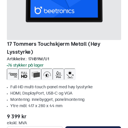
17 Tommers Touchskjerm Metall (Høy
Lysstyrke)
Artikkelnr.:
17HB9M/U1
76 stykker på lager
Full-HD multi-touch-panel med høy lysstyrke
HDMI, DisplayPort, USB-C og VGA
Montering: innebygget, panelmontering
Ytre mål: 417 x 280 x 44 mm
9 399 kr
ekskl. MVA