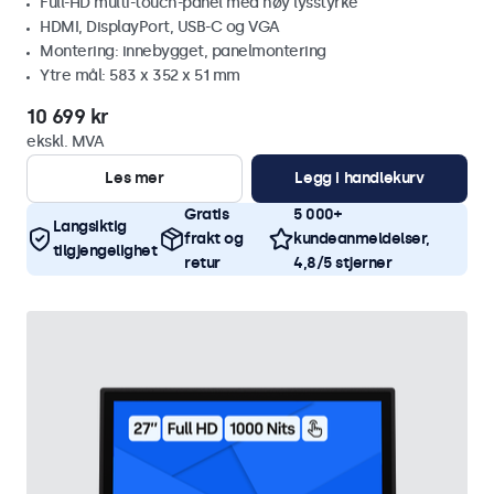
Full-HD multi-touch-panel med høy lysstyrke
HDMI, DisplayPort, USB-C og VGA
Montering: innebygget, panelmontering
Ytre mål: 583 x 352 x 51 mm
10 699 kr
ekskl. MVA
Les mer
Legg i handlekurv
Gratis
5 000+
Langsiktig
frakt og
kundeanmeldelser,
tilgjengelighet
retur
4,8/5 stjerner