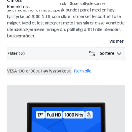
Om oss
industriell og kommersiell bruk. Disse sollyslesbare
Kontakt oss
skjermene har et matt, optisk bundet panel med en høy
lysstyrke på 1000 NITS, som sikrer utmerket lesbarhet i alle
miljøer. Med et lett integrert metallhus sikrer disse vanntette
utendørsskjermene mange års pålitelig drift i alle utendørs
bruksområder.
Vis mer
Filter (
5
)
Sortere:
VESA 100 x 100
Høy lysstyrke
Fjern alle