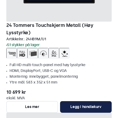
24 Tommers Touchskjerm Metall (Høy
Lysstyrke)
Artikkelnr.:
24HB9M/U1
51 stykker på lager
Full-HD multi-touch-panel med høy lysstyrke
HDMI, DisplayPort, USB-C og VGA
Montering: innebygget, panelmontering
Ytre mål: 583 x 352 x 51 mm
10 699 kr
ekskl. MVA
Les mer
Legg i handlekurv