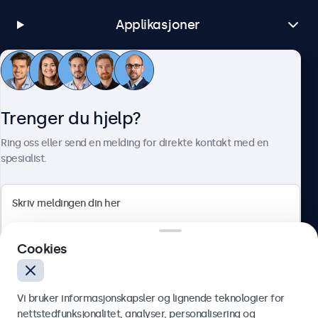
Applikasjoner
Kundeservice
Trenger du hjelp?
Om Beetronics
Ring oss eller send en melding for direkte kontakt med en
spesialist.
Beetronics
Cookies
Apotekergata 10, 0180 Oslo, Norge
4.8/5 vurdert av 5000+ bedrifter
Vi bruker informasjonskapsler og lignende teknologier for
Norsk
nettstedfunksjonalitet, analyser, personalisering og