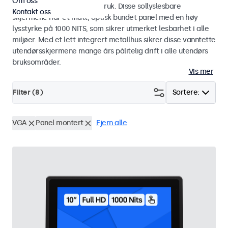
Om oss
industriell og kommersiell bruk. Disse sollyslesbare
Kontakt oss
skjermene har et matt, optisk bundet panel med en høy
lysstyrke på 1000 NITS, som sikrer utmerket lesbarhet i alle
miljøer. Med et lett integrert metallhus sikrer disse vanntette
utendørsskjermene mange års pålitelig drift i alle utendørs
bruksområder.
Vis mer
Filter (
8
)
Sortere:
VGA
Panel montert
Fjern alle