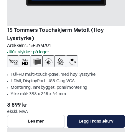
15 Tommers Touchskjerm Metall (Høy
Lysstyrke)
Artikkelnr.:
15HB9M/U1
100+ stykker på lager
Full-HD multi-touch-panel med høy lysstyrke
HDMI, DisplayPort, USB-C og VGA
Montering: innebygget, panelmontering
Ytre mål: 398 x 248 x 44 mm
8 899 kr
ekskl. MVA
Les mer
Legg i handlekurv