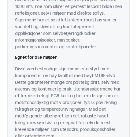
1000 nits, noe som sikrer et perfekt lesbart bilde uten
refleksjoner, selv i miljøer med direkte sollys.
Skjermene har et solid lett integrerbart hus som er
vanntett og støvtett og kan integreres i
applikasjoner som selvbetjeningskiosker,
informasjonskiosker, minibanker,
parkeringsautomater og kontrollpaneler.
Egnet for alle miljøer
Disse værbestandige skjermene er utstyrt med
komponenter av høy kvalitet med høyt MTBF-nivå.
Dette garanterer mange års pålitelig drift, selv med
intensiv og kontinuerlig bruk. Utendørsskjermene har
et termisk belagt PCB-kort og har en design som er
motstandsdyktig mot vibrasjoner, fysisk påvirkning,
fuktighet og temperatursvingninger. Med det
medfølgende tilbehøret kan det robuste huset
integreres sømløst og er egnet for selv de mest
krevende miljøer, som utendørs, produksjonshaller
eller offentlige rom.