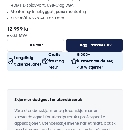
HDMI, DisplayPort, USB-C og VGA
Montering: innebygget, panelmontering
Ytre mål: 663 x 400 x 51 mm
12 999 kr
ekskl. MVA
Les mer
Legg i handlekurv
Gratis
5 000+
Langsiktig
frakt og
kundeanmeldelser,
tilgjengelighet
retur
4,8/5 stjerner
Skjermer designet for utendørsbruk
Våre utendørsskjermer og touchskjermer er
spesialdesignet for utendørsbruk i profesjonelle
applikasjoner. Utendørsskjermene har et matt, optisk
bundet panel med en høy skjermlysstyrke på minst