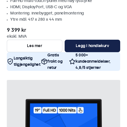
Full-HD multi-touch-panel med høy lysstyrke
HDMI, DisplayPort, USB-C og VGA
Montering: innebygget, panelmontering
Ytre mål: 417 x 280 x 44 mm
9 399 kr
ekskl. MVA
Les mer
Legg i handlekurv
Gratis
5 000+
Langsiktig
frakt og
kundeanmeldelser,
tilgjengelighet
retur
4,8/5 stjerner