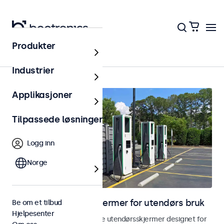
Produkter
Hjem
Industrier
Applikasjoner
Tilpassede løsninger
Logg inn
Norge
Skjermer og touchskjermer for utendørs bruk
Be om et tilbud
Hjelpesenter
Utforsk våre værbestandige utendørsskjermer designet for