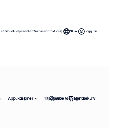
et tilbud
Hjelpesenter
Om oss
Kontakt oss
NO
Logg inn
Applikasjoner
Tilpassede løsninger
Søk
Handlekurv