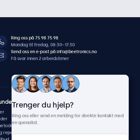
Ring oss på 75 98 75 98
Mandag til fredag, 08:30–17:30
Send oss en e-post på info@beetronics.no
Få svar innen 2 arbeidstimer
undeservice
Om Beetronics
Trenger du hjelp?
er
Casestudier
Ring oss eller send en melding for direkte kontakt med
ider
Nyheter & oppdateringer
en spesialist.
metoder
Om oss
g reparer
Jobb med oss
ilbud
Betingelser og vilkår