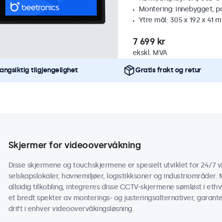
Montering: innebygget, p
Ytre mål: 305 x 192 x 41 
7 699 kr
ekskl. MVA
angsiktig tilgjengelighet
Gratis frakt og retur
Skjermer for videoovervåkning
Disse skjermene og touchskjermene er spesielt utviklet for 24/7 v
selskapslokaler, havnemiljøer, logistikksoner og industriområder. 
allsidig tilkobling, integreres disse CCTV-skjermene sømløst i e
et bredt spekter av monterings- og justeringsalternativer, garan
drift i enhver videoovervåkingsløsning.