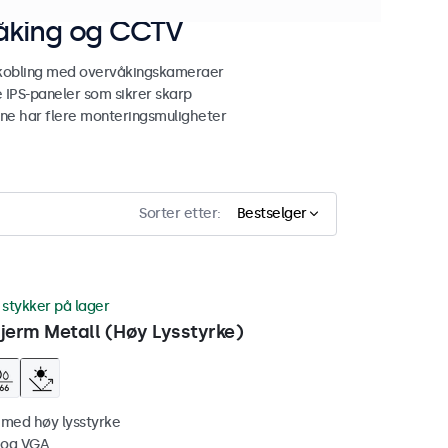
våking og CCTV
lkobling med overvåkingskameraer
 IPS-paneler som sikrer skarp
ene har flere monteringsmuligheter
Sorter etter:
Bestselger
 stykker på lager
erm Metall (Høy Lysstyrke)
 med høy lysstyrke
 og VGA