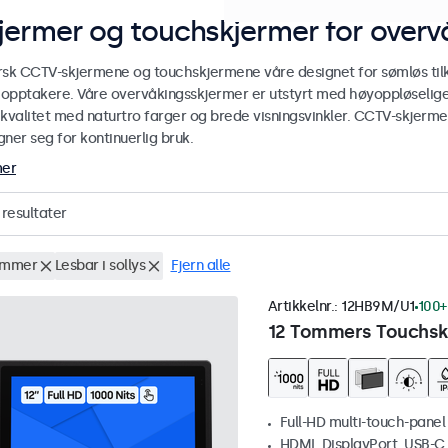
jermer og touchskjermer for over
rsk CCTV-skjermene og touchskjermene våre designet for sømløs ti
r opptakere. Våre overvåkingsskjermer er utstyrt med høyoppløselige
ekvalitet med naturtro farger og brede visningsvinkler. CCTV-skjerm
ner seg for kontinuerlig bruk.
mer
resultater
ommer
Lesbar i sollys
Fjern alle
Artikkelnr.:
12HB9M/U1
100+
12 Tommers Touchskj
Full-HD multi-touch-panel
HDMI, DisplayPort, USB-C