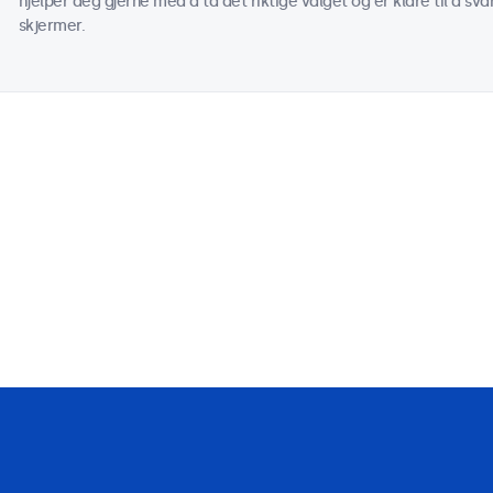
hjelper deg gjerne med å ta det riktige valget og er klare til å s
skjermer.