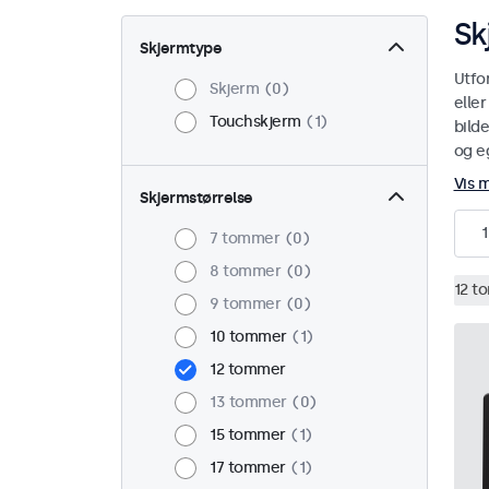
Sk
Skjermtype
Utfo
Skjerm
0
elle
Touchskjerm
1
bild
og eg
Vis 
Skjermstørrelse
1
7 tommer
0
8 tommer
0
12 t
9 tommer
0
10 tommer
1
12 tommer
13 tommer
0
15 tommer
1
17 tommer
1