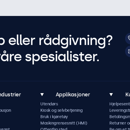
p eller rådgivning?
åre spesialister.
ndustrier
Applikasjoner
K
Utendørs
Hjelpesent
busjon
Kiosk og selvbetjening
Leveringst
Bruk i kjøretøy
Betalings
Maskingrensesnitt (HMI)
Returner o
urant
Offentlig sted
Be om et t