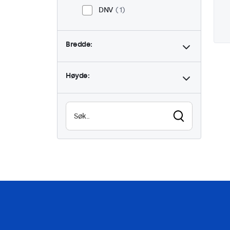
DNV
1
Bredde:
Høyde: