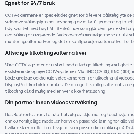
Egnet for 24/7 bruk
CCTV-skjermene er spesielt designet for å levere pålitelig ytelse 
videoovervåkingsløsning, uavhengig av miljø. Skjermene og touc
høy kvalitet med høyt MTBF-nivå, noe som gjør dem perfekte for p
overvåking er avgjørende. Videoovervåkningsskjermene er utstyrt
monteringsalternativer, og det er konfigurasjonsalternativer for 
Allsidige tilkoblingsalternativer
Våre CCTV-skjermer er utstyrt med allsidige tilkoblingsmuligheter
eksisterende og nye CCTV-systemer. Via BNC (CVBS), BNC (SDI) el
både analoge og digitale videokameraer. For tilkobling til videoo
DisplayPort-kontakter brukes. De mange tilkoblingsalternativene g
tilkobling alltid mulig med enhver sikkerhetsløsning.
Din partner innen videoovervåkning
Hos Beetronics har vi et stort utvalg av skjermer og touchskjer
enn 60 forskjellige modeller har vi en passende løsning for alle v
hvilken skjerm eller touchskjerm som passer din applikasjon? Disku