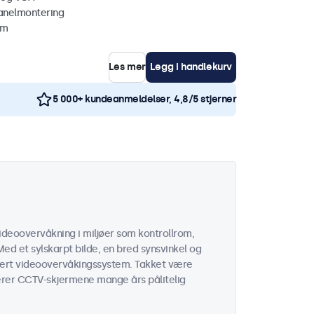
anelmontering
mm
Les mer
Legg i handlekurv
5 000+ kundeanmeldelser, 4,8/5 stjerner
ideoovervåkning i miljøer som kontrollrom,
Med et sylskarpt bilde, en bred synsvinkel og
thvert videoovervåkingssystem. Takket være
terer CCTV-skjermene mange års pålitelig