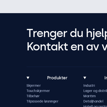
Trenger du hjel
Kontakt en av v
Produkter
I
Skjermer
Industri
Touchskjermer
Lager og distri
Tilbehør
Maritim
Tilpassede løsninger
Detaljhandel
Hotell og resta