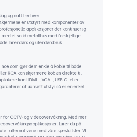
dag og natt i enhver
hskjermene er utstyrt med komponenter av
rofesjonelle applikasjoner der kontinuerlig
 med et solid metallhus med forskjellige
både innendørs og utendørsbruk.
, noe som gjør dem enkle å koble til både
ler RCA kan skjermene kobles direkte til
pptakere kan HDMI -, VGA -, USB-C- eller
aranterer at uansett utstyr så er en enkel
mer for CCTV- og videoovervåkning. Med mer
ideoovervåkingsapplikasjoner. Lurer du på
ter alternativene med våre spesialister. Vi