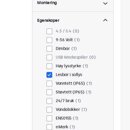
Montering
Bord
0
Vegg
0
Egenskaper
Panel montert
1
4:3 / 5:4
0
Innebygd
1
9-36 Volt
1
Rackmontering (19")
0
Dimbar
1
VESA 75 x 75
1
USB Mediespiller
0
VESA 100 x 100
0
Høy lysstyrke
1
Lesbar i sollys
Vanntett (IP65)
1
Støvtett (IP65)
1
24/7 bruk
1
Vandalsikker
1
EN50155
1
eMark
1