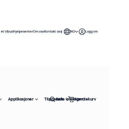
et tilbud
Hjelpesenter
Om oss
Kontakt oss
NO
Logg inn
Applikasjoner
Tilpassede løsninger
Søk
Handlekurv