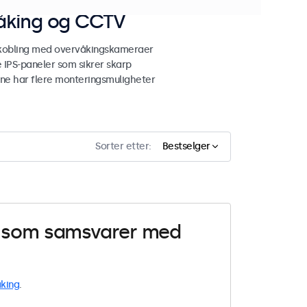
våking og CCTV
lkobling med overvåkingskameraer
 IPS-paneler som sikrer skarp
ene har flere monteringsmuligheter
Sorter etter:
Bestselger
er som samsvarer med
king
.