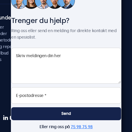
undeservice
Om Beetronics
Trenger du hjelp?
er
Casestudier
Ring oss eller send en melding for direkte kontakt med
ider
Nyheter & oppdateringer
en spesialist.
metoder
Om oss
g reparer
Jobb med oss
ilbud
Betingelser og vilkår
s
Personvernerklæring
Send
Eller ring oss på
75 98 75 98