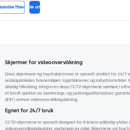
ullstille filter
Se alt
Skjermer for videoovervåkning
Disse skjermene og touchskjermene er spesielt utviklet for 24/7 v
selskapslokaler, havnemiljøer, logistikksoner og industriområder. 
allsidig tilkobling, integreres disse CCTV-skjermene sømløst i e
et bredt spekter av monterings- og justeringsalternativer, garan
drift i enhver videoovervåkingsløsning.
Egnet for 24/7 bruk
CCTV-skjermene er spesielt designet for å levere pålitelig ytelse 
videoovervåkingsløsning, uavhengig av miljø. Skjermene og touc