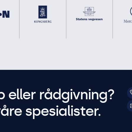
p eller rådgivning?
åre spesialister.