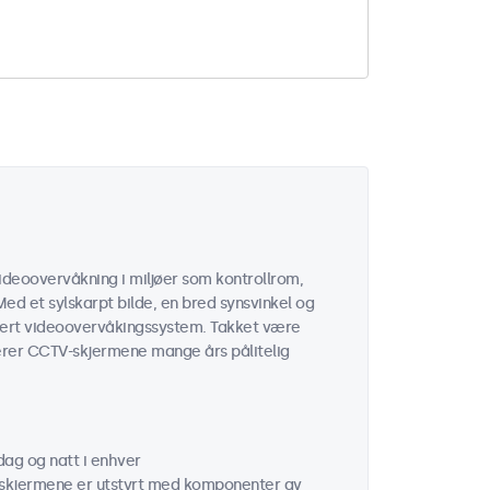
ideoovervåkning i miljøer som kontrollrom,
Med et sylskarpt bilde, en bred synsvinkel og
thvert videoovervåkingssystem. Takket være
terer CCTV-skjermene mange års pålitelig
dag og natt i enhver
hskjermene er utstyrt med komponenter av