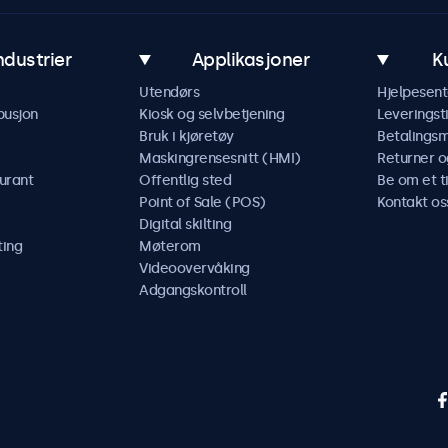
ndustrier
Applikasjoner
K
Utendørs
Hjelpesent
busjon
Kiosk og selvbetjening
Leveringst
Bruk i kjøretøy
Betalings
Maskingrensesnitt (HMI)
Returner o
urant
Offentlig sted
Be om et t
Point of Sale (POS)
Kontakt os
Digital skilting
ting
Møterom
Videoovervåking
Adgangskontroll