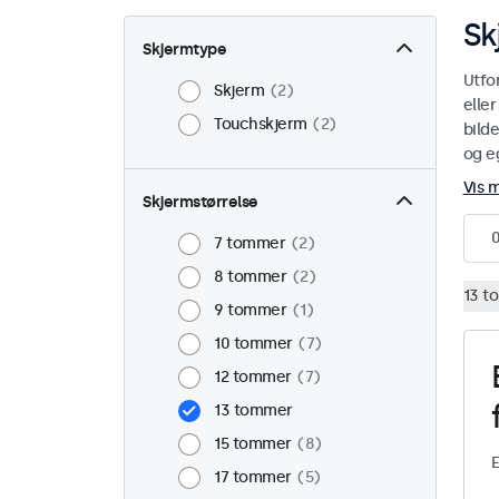
Sk
Skjermtype
Utfo
Skjerm
2
elle
Touchskjerm
2
bild
og eg
Vis 
Skjermstørrelse
7 tommer
2
8 tommer
2
13 t
9 tommer
1
10 tommer
7
12 tommer
7
13 tommer
15 tommer
8
E
17 tommer
5