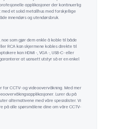
rofesjonelle applikasjoner der kontinuerlig
 med et solid metallhus med forskjellige
både innendørs og utendørsbruk.
, noe som gjør dem enkle å koble til både
ler RCA kan skjermene kobles direkte til
pptakere kan HDMI -, VGA -, USB-C- eller
aranterer at uansett utstyr så er en enkel
mer for CCTV- og videoovervåkning. Med mer
ideoovervåkingsapplikasjoner. Lurer du på
ter alternativene med våre spesialister. Vi
vare på alle spørsmålene dine om våre CCTV-