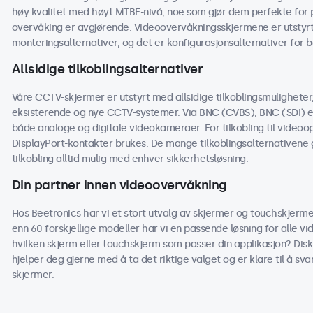
høy kvalitet med høyt MTBF-nivå, noe som gjør dem perfekte for p
overvåking er avgjørende. Videoovervåkningsskjermene er utstyrt
monteringsalternativer, og det er konfigurasjonsalternativer for 
Allsidige tilkoblingsalternativer
Våre CCTV-skjermer er utstyrt med allsidige tilkoblingsmuligheter
eksisterende og nye CCTV-systemer. Via BNC (CVBS), BNC (SDI) el
både analoge og digitale videokameraer. For tilkobling til videoo
DisplayPort-kontakter brukes. De mange tilkoblingsalternativene g
tilkobling alltid mulig med enhver sikkerhetsløsning.
Din partner innen videoovervåkning
Hos Beetronics har vi et stort utvalg av skjermer og touchskjer
enn 60 forskjellige modeller har vi en passende løsning for alle v
hvilken skjerm eller touchskjerm som passer din applikasjon? Disku
hjelper deg gjerne med å ta det riktige valget og er klare til å s
skjermer.