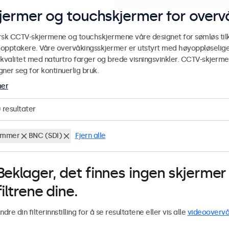
jermer og touchskjermer for over
rsk CCTV-skjermene og touchskjermene våre designet for sømløs ti
r opptakere. Våre overvåkingsskjermer er utstyrt med høyoppløselige
ekvalitet med naturtro farger og brede visningsvinkler. CCTV-skjerm
ner seg for kontinuerlig bruk.
mer
0
resultater
ommer
BNC (SDI)
Fjern alle
Beklager, det finnes ingen skjerm
filtrene dine.
ndre din filterinnstilling for å se resultatene eller vis alle
videoovervå