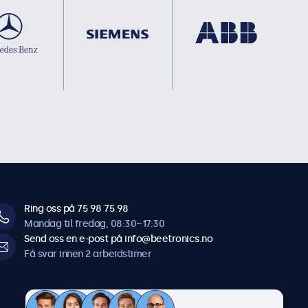
Ring oss på 75 98 75 98
Mandag til fredag, 08:30–17:30
Send oss en e-post på info@beetronics.no
Få svar innen 2 arbeidstimer