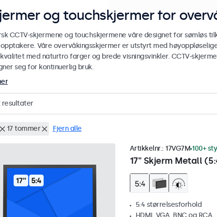
jermer og touchskjermer for over
rsk CCTV-skjermene og touchskjermene våre designet for sømløs ti
r opptakere. Våre overvåkingsskjermer er utstyrt med høyoppløselige
ekvalitet med naturtro farger og brede visningsvinkler. CCTV-skjerm
ner seg for kontinuerlig bruk.
mer
resultater
17 tommer
Fjern alle
Artikkelnr.:
17VG7M
100+ st
17" Skjerm Metall (5:
5:4 størrelsesforhold
HDMI, VGA, BNC og RCA