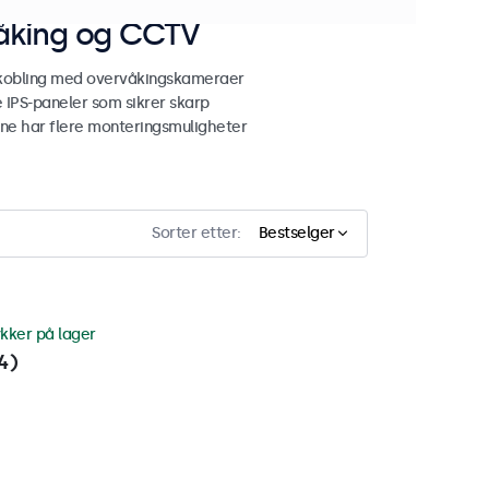
våking og CCTV
lkobling med overvåkingskameraer
 IPS-paneler som sikrer skarp
ene har flere monteringsmuligheter
Sorter etter:
Bestselger
ykker på lager
4)