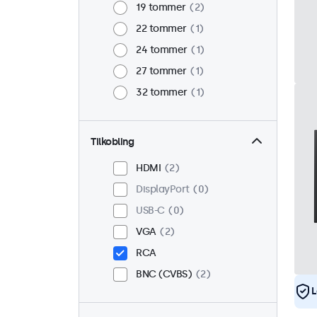
19 tommer
2
22 tommer
1
24 tommer
1
27 tommer
1
32 tommer
1
Tilkobling
HDMI
2
DisplayPort
0
USB-C
0
VGA
2
RCA
BNC (CVBS)
2
L