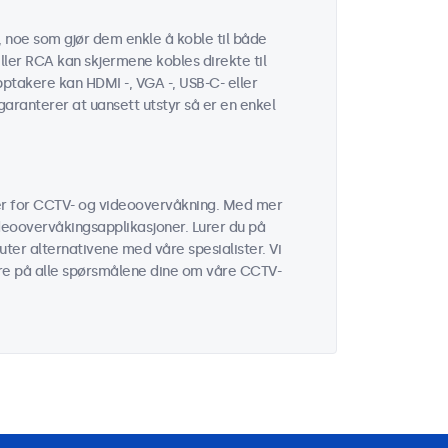
, noe som gjør dem enkle å koble til både
ler RCA kan skjermene kobles direkte til
pptakere kan HDMI -, VGA -, USB-C- eller
aranterer at uansett utstyr så er en enkel
mer for CCTV- og videoovervåkning. Med mer
ideoovervåkingsapplikasjoner. Lurer du på
ter alternativene med våre spesialister. Vi
vare på alle spørsmålene dine om våre CCTV-