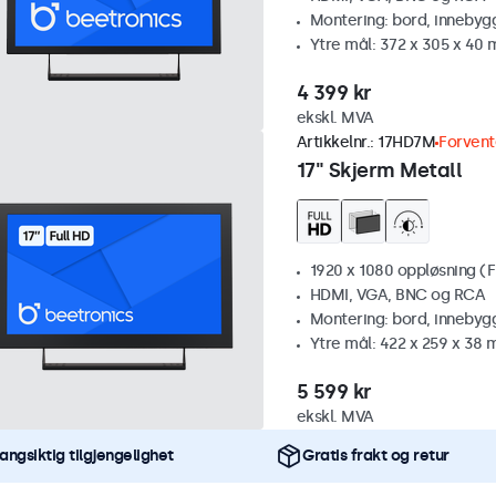
Montering: bord, innebyg
Ytre mål: 372 x 305 x 40
4 399 kr
ekskl. MVA
Artikkelnr.:
17HD7M
Forvent
17" Skjerm Metall
1920 x 1080 oppløsning (F
HDMI, VGA, BNC og RCA
Montering: bord, innebyg
Ytre mål: 422 x 259 x 38
5 599 kr
ekskl. MVA
angsiktig tilgjengelighet
Gratis frakt og retur