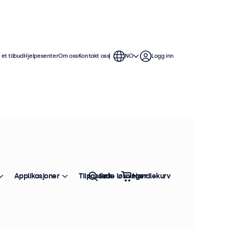
et tilbud
Hjelpesenter
Om oss
Kontakt oss
NO
Logg inn
Applikasjoner
Tilpassede løsninger
Søk
Handlekurv