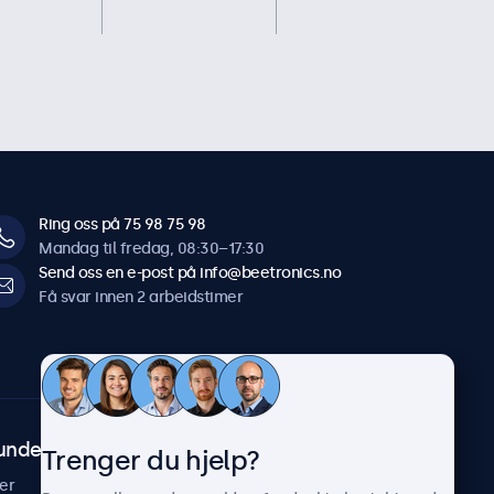
Ring oss på 75 98 75 98
Mandag til fredag, 08:30–17:30
Send oss en e-post på info@beetronics.no
Få svar innen 2 arbeidstimer
undeservice
Om Beetronics
Trenger du hjelp?
er
Casestudier