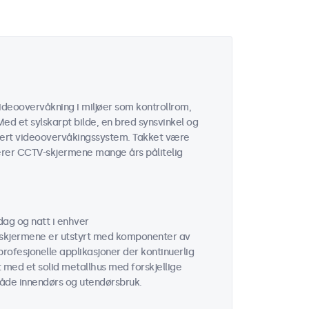
ideoovervåkning i miljøer som kontrollrom,
Med et sylskarpt bilde, en bred synsvinkel og
thvert videoovervåkingssystem. Takket være
terer CCTV-skjermene mange års pålitelig
dag og natt i enhver
hskjermene er utstyrt med komponenter av
rofesjonelle applikasjoner der kontinuerlig
 med et solid metallhus med forskjellige
både innendørs og utendørsbruk.