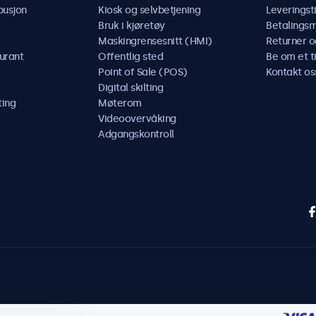
busjon
Kiosk og selvbetjening
Leveringst
Bruk i kjøretøy
Betalings
Maskingrensesnitt (HMI)
Returner o
urant
Offentlig sted
Be om et t
Point of Sale (POS)
Kontakt os
Digital skilting
ting
Møterom
Videoovervåking
Adgangskontroll