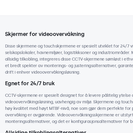
Skjermer for videoovervåkning
Disse skjermene og touchskjermene er spesielt utviklet for 24/7 v
selskapslokaler, havnemiljøer, logistikksoner og industriområder. 
allsidig tilkobling, integreres disse CCTV-skjermene sømløst i e
et bredt spekter av monterings- og justeringsalternativer, garan
drift i enhver videoovervåkingsløsning.
Egnet for 24/7 bruk
CCTV-skjermene er spesielt designet for å levere pålitelig ytelse 
videoovervåkingsløsning, uavhengig av miljø. Skjermene og touc
høy kvalitet med høyt MTBF-nivå, noe som gjør dem perfekte for p
overvåking er avgjørende. Videoovervåkningsskjermene er utstyrt
monteringsalternativer, og det er konfigurasjonsalternativer for 
Allsidige tilkoblingsalternativer