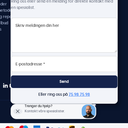
Ring oss eller send en melding for direkte kontakt med
ider
Nyheter & oppdateringer
en spesialist.
metoder
Om oss
g reparer
Jobb med oss
ilbud
Betingelser og vilkår
s
Personvernerklæring
Send
Eller ring oss på
75 98 75 98
Trenger du hjelp?
Norsk
Kontakt våre spesialister.