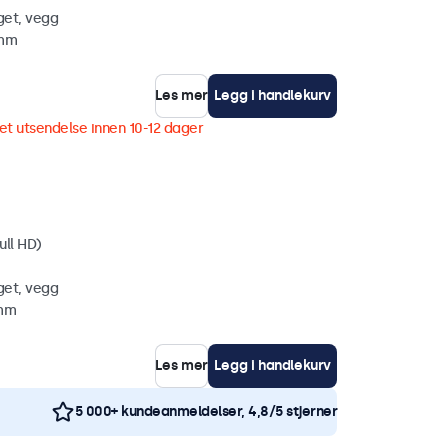
get, vegg
 mm
Les mer
Legg i handlekurv
et utsendelse innen 10-12 dager
ull HD)
get, vegg
 mm
Les mer
Legg i handlekurv
5 000+ kundeanmeldelser, 4,8/5 stjerner