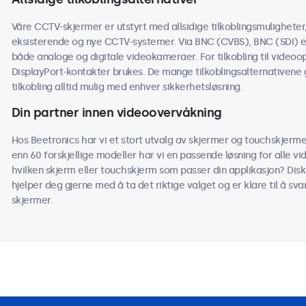
Våre CCTV-skjermer er utstyrt med allsidige tilkoblingsmuligheter
eksisterende og nye CCTV-systemer. Via BNC (CVBS), BNC (SDI) el
både analoge og digitale videokameraer. For tilkobling til videoo
DisplayPort-kontakter brukes. De mange tilkoblingsalternativene g
tilkobling alltid mulig med enhver sikkerhetsløsning.
Din partner innen videoovervåkning
Hos Beetronics har vi et stort utvalg av skjermer og touchskjer
enn 60 forskjellige modeller har vi en passende løsning for alle v
hvilken skjerm eller touchskjerm som passer din applikasjon? Disku
hjelper deg gjerne med å ta det riktige valget og er klare til å s
skjermer.