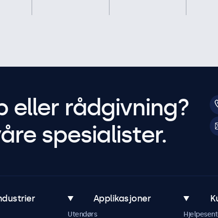
p eller rådgivning?
åre spesialister.
ndustrier
Applikasjoner
K
Utendørs
Hjelpesent