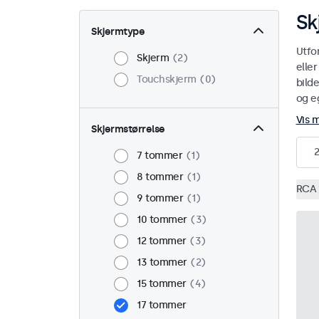
Sk
Skjermtype
Utfo
Skjerm
2
elle
Touchskjerm
0
bild
og eg
Vis 
Skjermstørrelse
2
7 tommer
1
8 tommer
1
RCA
9 tommer
1
10 tommer
3
12 tommer
3
13 tommer
2
15 tommer
4
17 tommer