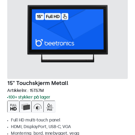
15" Touchskjerm Metall
Artikkelnr.:
15TS7M
100+ stykker på lager
Full HD multi-touch panel
HDMI, DisplayPort, USB-C, VGA
Montering: bord, innebygget, vegg