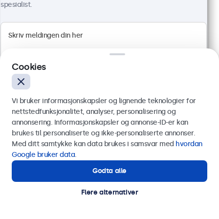
spesialist.
32" Touchskjerm Metall
Artikkelnr.:
32TS7M
100+ stykker på lager
Cookies
Full HD multi-touch panel
HDMI, DisplayPort, USB-C, VGA
Vi bruker informasjonskapsler og lignende teknologier for
Montering: bord, innebygget, vegg
nettstedfunksjonalitet, analyser, personalisering og
Ytre mål: 745 x 440 x 46 mm
annonsering. Informasjonskapsler og annonse-ID-er kan
10 699 kr
Send
brukes til personaliserte og ikke-personaliserte annonser.
ekskl. MVA
Med ditt samtykke kan data brukes i samsvar med
hvordan
Eller ring oss på
75 98 75 98
Google bruker data
.
Les mer
Legg i handlekurv
Godta alle
Trenger du hjelp?
Kontakt våre spesialister.
Flere alternativer
Skjermer for videoovervåkning