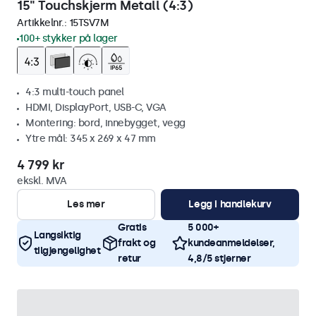
15" Touchskjerm Metall (4:3)
Artikkelnr.:
15TSV7M
100+ stykker på lager
4:3 multi-touch panel
HDMI, DisplayPort, USB-C, VGA
Montering: bord, innebygget, vegg
Ytre mål: 345 x 269 x 47 mm
4 799 kr
ekskl. MVA
Les mer
Legg i handlekurv
Gratis
5 000+
Langsiktig
frakt og
kundeanmeldelser,
tilgjengelighet
retur
4,8/5 stjerner