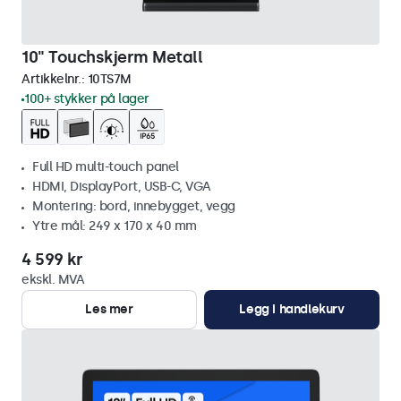
10" Touchskjerm Metall
Artikkelnr.:
10TS7M
100+ stykker på lager
Full HD multi-touch panel
HDMI, DisplayPort, USB-C, VGA
Montering: bord, innebygget, vegg
Ytre mål: 249 x 170 x 40 mm
4 599 kr
ekskl. MVA
Les mer
Legg i handlekurv