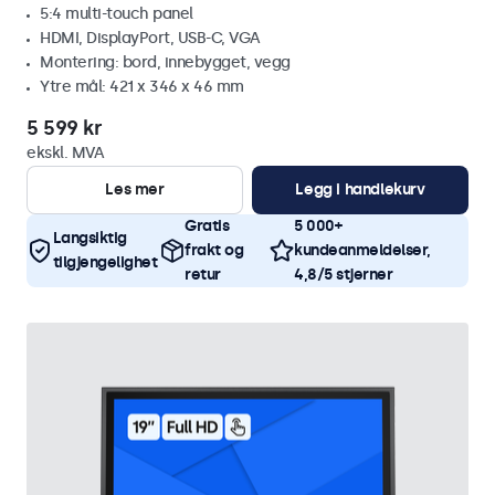
5:4 multi-touch panel
HDMI, DisplayPort, USB-C, VGA
Montering: bord, innebygget, vegg
Ytre mål: 421 x 346 x 46 mm
5 599 kr
ekskl. MVA
Les mer
Legg i handlekurv
Gratis
5 000+
Langsiktig
frakt og
kundeanmeldelser,
tilgjengelighet
retur
4,8/5 stjerner