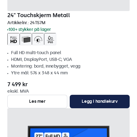
24" Touchskjerm Metall
Artikkelnr.:
24TS7M
100+ stykker på lager
Full HD multi-touch panel
HDMI, DisplayPort, USB-C, VGA
Montering: bord, innebygget, vegg
Ytre mål: 576 x 348 x 44 mm
7 499 kr
ekskl. MVA
Les mer
Legg i handlekurv