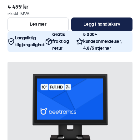
4 499 kr
ekskl. MVA
Les mer
Legg i handlekurv
Gratis
5 000+
Langsiktig
frakt og
kundeanmeldelser,
tilgjengelighet
retur
4,8/5 stjerner