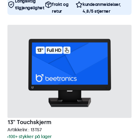
Langsiktig
frakt og
kundeanmeldelser,
tilgjengelighet
retur
4,8/5 stjerner
13" Touchskjerm
Artikkelnr.:
13TS7
100+ stykker på lager