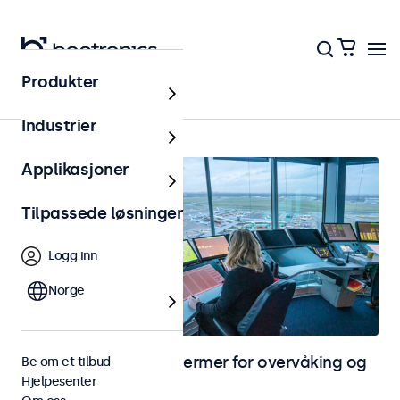
Produkter
Hjem
Industrier
Applikasjoner
Tilpassede løsninger
Logg inn
Norge
Skjermer og touchskjermer for overvåking og
Be om et tilbud
Hjelpesenter
CCTV