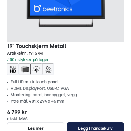
19" Touchskjerm Metall
Artikkelnr.:
19TS7M
100+ stykker på lager
Full HD multi-touch panel
HDMI, DisplayPort, USB-C, VGA
Montering: bord, innebygget, vegg
Ytre mål: 481 x 294 x 45 mm
6 799 kr
ekskl. MVA
Les mer
Legg i handlekurv