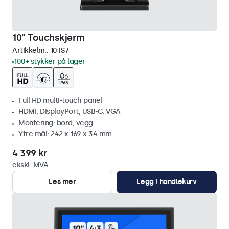
10" Touchskjerm
Artikkelnr.:
10TS7
100+ stykker på lager
Full HD multi-touch panel
HDMI, DisplayPort, USB-C, VGA
Montering: bord, vegg
Ytre mål: 242 x 169 x 34 mm
4 399 kr
ekskl. MVA
Les mer
Legg i handlekurv