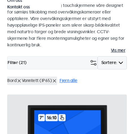
Om oss
Utforsk CCTV-skjermene og touchskjermene våre designet
Kontakt oss
for sømløs tilkobling med overvåkingskameraer eller
opptakere. Våre overvåkingsskjermer er utstyrt med
høyoppløselige IPS-paneler som sikrer skarp bildekvalitet
med naturtro farger og brede visningsvinkler. CCTV-
skjermene har flere monteringsmuligheter og egner seg for
kontinuerlig bruk.
Vis mer
Filter (
21
)
Sortere:
Bord
Vanntett (IP65)
Fjern alle