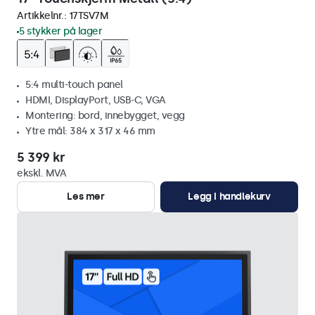
Artikkelnr.:
17TSV7M
5 stykker på lager
5:4 multi-touch panel
HDMI, DisplayPort, USB-C, VGA
Montering: bord, innebygget, vegg
Ytre mål: 384 x 317 x 46 mm
5 399 kr
ekskl. MVA
Les mer
Legg i handlekurv