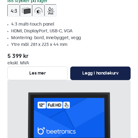
86 stykker på lager
4:3 multi-touch panel
HDMI, DisplayPort, USB-C, VGA
Montering: bord, innebygget, vegg
Ytre mål: 281 x 223 x 44 mm
5 399 kr
ekskl. MVA
Les mer
Legg i handlekurv