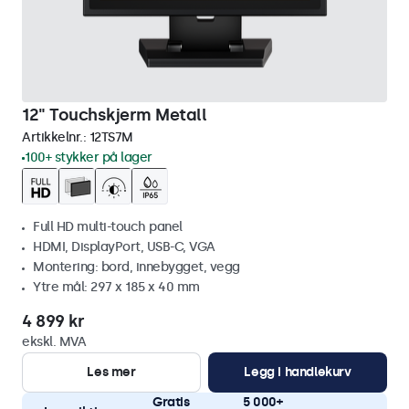
12" Touchskjerm Metall
Artikkelnr.:
12TS7M
100+ stykker på lager
Full HD multi-touch panel
HDMI, DisplayPort, USB-C, VGA
Montering: bord, innebygget, vegg
Ytre mål: 297 x 185 x 40 mm
4 899 kr
ekskl. MVA
Les mer
Legg i handlekurv
Gratis
5 000+