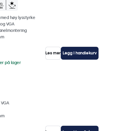
 med høy lysstyrke
 og VGA
anelmontering
 mm
Les mer
Legg i handlekurv
er på lager
, VGA
 mm