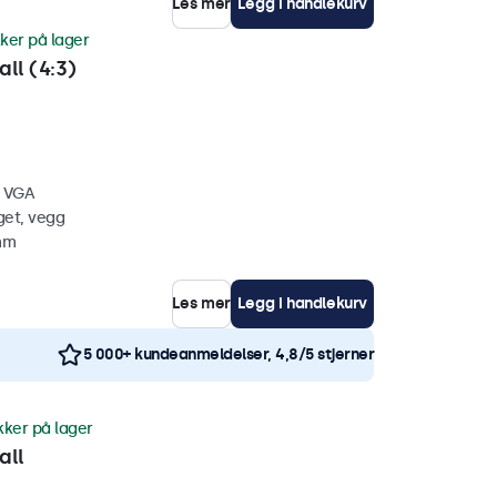
Les mer
Legg i handlekurv
ker på lager
ll (4:3)
, VGA
get, vegg
 mm
Les mer
Legg i handlekurv
5 000+ kundeanmeldelser, 4,8/5 stjerner
kker på lager
all