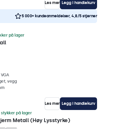
Les mer
Legg i handlekurv
5 000+ kundeanmeldelser, 4,8/5 stjerner
kker på lager
all
, VGA
get, vegg
 mm
Les mer
Legg i handlekurv
 stykker på lager
erm Metall (Høy Lysstyrke)