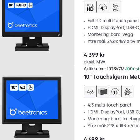
Full HD multi-touch panel
HDMI, DisplayPort, USB-C
Montering: bord, vegg
Ytre mål: 242 x 169 x 34
4 399 kr
ekskl. MVA
Artikkelnr.:
10TSV7M
100+ st
10" Touchskjerm Meta
4:3 multi-touch panel
HDMI, DisplayPort, USB-C
Montering: bord, innebyg
Ytre mål: 228 x 183 x 41 
4 499 kr