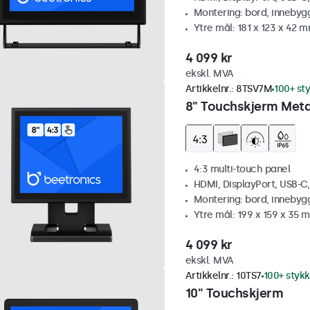
Montering: bord, innebyg
Ytre mål: 181 x 123 x 42 
4 099 kr
ekskl. MVA
Artikkelnr.:
8TSV7M
100+ st
8" Touchskjerm Metal
4:3 multi-touch panel
HDMI, DisplayPort, USB-C
Montering: bord, innebyg
Ytre mål: 199 x 159 x 35 
4 099 kr
ekskl. MVA
Artikkelnr.:
10TS7
100+ stykk
10" Touchskjerm