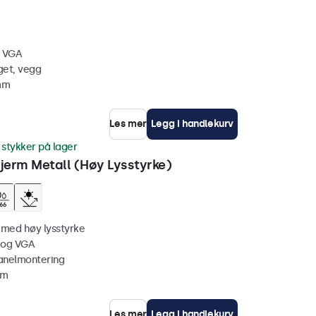
, VGA
get, vegg
 mm
Les mer
Legg i handlekurv
 stykker på lager
erm Metall (Høy Lysstyrke)
 med høy lysstyrke
 og VGA
anelmontering
mm
Les mer
Legg i handlekurv