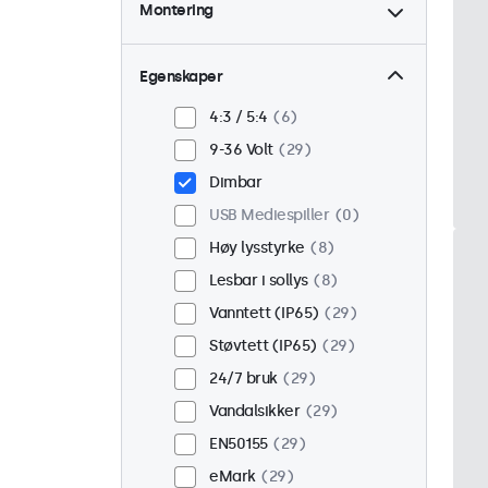
Montering
Bord
21
Vegg
21
Egenskaper
Panel montert
8
4:3 / 5:4
6
Innebygd
25
9-36 Volt
29
Rackmontering (19")
16
Dimbar
VESA 75 x 75
17
USB Mediespiller
0
VESA 100 x 100
12
Høy lysstyrke
8
Lesbar i sollys
8
Vanntett (IP65)
29
Støvtett (IP65)
29
24/7 bruk
29
Vandalsikker
29
EN50155
29
eMark
29