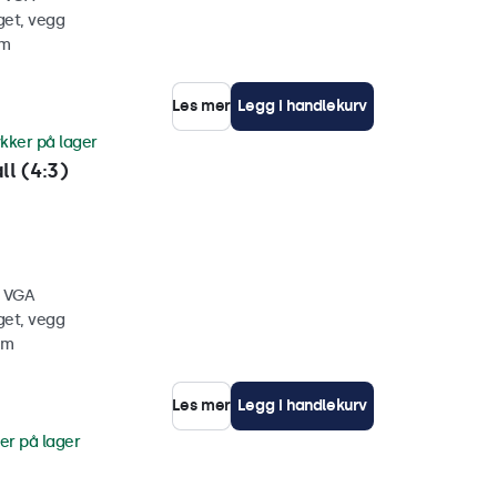
get, vegg
mm
Les mer
Legg i handlekurv
ykker på lager
l (4:3)
, VGA
get, vegg
mm
Les mer
Legg i handlekurv
er på lager