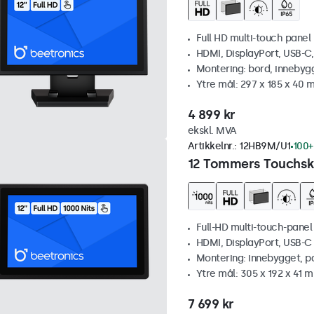
Full HD multi-touch panel
HDMI, DisplayPort, USB-C
Montering: bord, innebyg
Ytre mål: 297 x 185 x 40
4 899 kr
ekskl. MVA
Artikkelnr.:
12HB9M/U1
100+
12 Tommers Touchskj
Full-HD multi-touch-panel
HDMI, DisplayPort, USB-C
Montering: innebygget, p
Ytre mål: 305 x 192 x 41 
7 699 kr