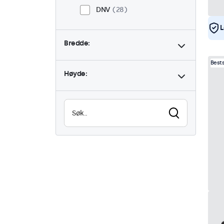
DNV
28
L
Bredde:
Best
Høyde: