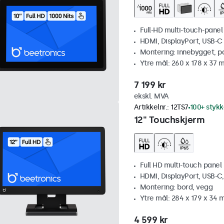
Full-HD multi-touch-panel
HDMI, DisplayPort, USB-C
Montering: innebygget, p
Ytre mål: 260 x 178 x 37
7 199 kr
ekskl. MVA
Artikkelnr.:
12TS7
100+ stykk
12" Touchskjerm
Full HD multi-touch panel
HDMI, DisplayPort, USB-C
Montering: bord, vegg
Ytre mål: 284 x 179 x 34
4 599 kr