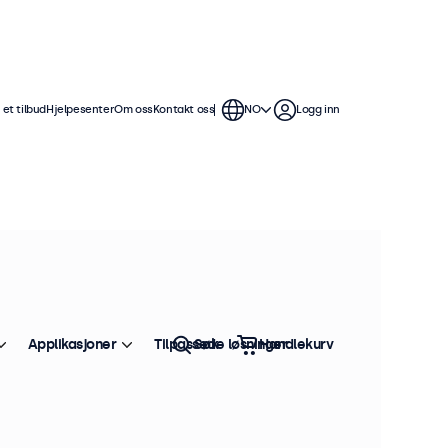
et tilbud
Hjelpesenter
Om oss
Kontakt oss
NO
Logg inn
Applikasjoner
Tilpassede løsninger
Søk
Handlekurv