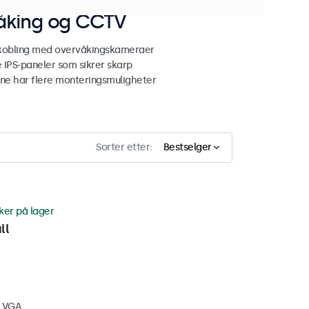
våking og CCTV
lkobling med overvåkingskameraer
 IPS-paneler som sikrer skarp
ene har flere monteringsmuligheter
Sorter etter:
Bestselger
ker på lager
ll
, VGA