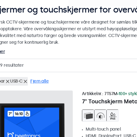
jermer og touchskjermer for over
rsk CCTV-skjermene og touchskjermene våre designet for sømløs ti
r opptakere. Våre overvåkingsskjermer er utstyrt med høyoppløselige
ekvalitet med naturtro farger og brede visningsvinkler. CCTV-skjerm
ner seg for kontinuerlig bruk.
mer
29
resultater
ar
USB-C
Fjern alle
Artikkelnr.:
7TS7M
100+ styk
7" Touchskjerm Meta
Multi-touch panel
HDMI, DisplayPort, USB-C