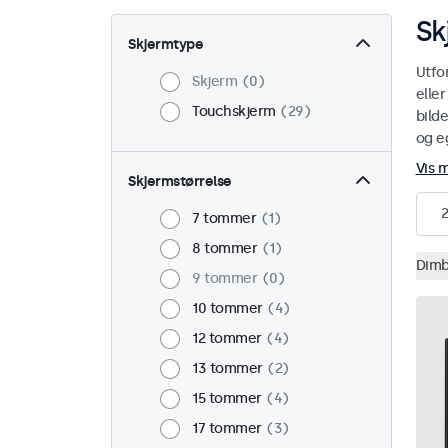
Sk
Skjermtype
Utfo
Skjerm
0
elle
Touchskjerm
29
bild
og eg
Vis 
Skjermstørrelse
7 tommer
1
8 tommer
1
Dimb
9 tommer
0
10 tommer
4
12 tommer
4
13 tommer
2
15 tommer
4
17 tommer
3