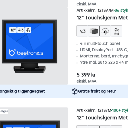
ekskl. MVA
Artikkelnr.:
12TSV7M
86 styk
12" Touchskjerm Meta
4:3 multi-touch panel
HDMI, DisplayPort, USB-C
Montering: bord, innebyg
Ytre mål: 281 x 223 x 44
5 399 kr
ekskl. MVA
angsiktig tilgjengelighet
Gratis frakt og retur
Artikkelnr.:
12TS7M
100+ sty
selger
12" Touchskjerm Met