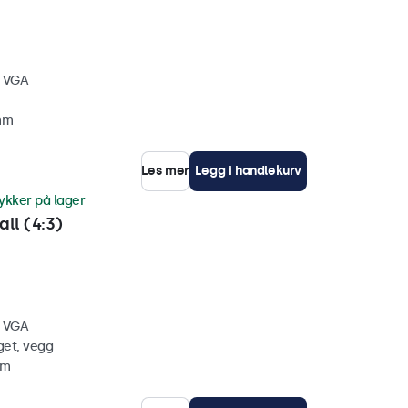
, VGA
 mm
Les mer
Legg i handlekurv
ykker på lager
ll (4:3)
, VGA
get, vegg
mm