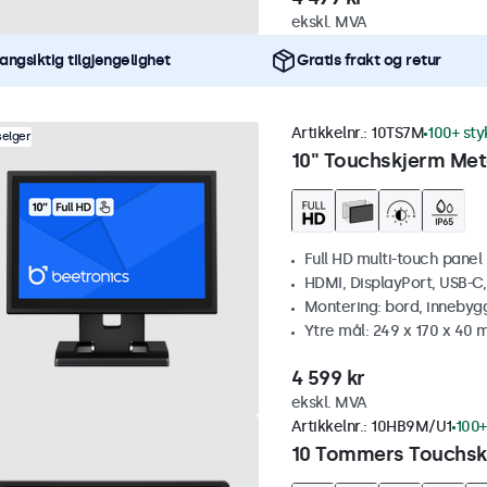
ekskl. MVA
angsiktig tilgjengelighet
Gratis frakt og retur
Artikkelnr.:
10TS7M
100+ sty
selger
10" Touchskjerm Met
Full HD multi-touch panel
HDMI, DisplayPort, USB-C
Montering: bord, innebyg
Ytre mål: 249 x 170 x 40
4 599 kr
ekskl. MVA
Artikkelnr.:
10HB9M/U1
100+
10 Tommers Touchskj