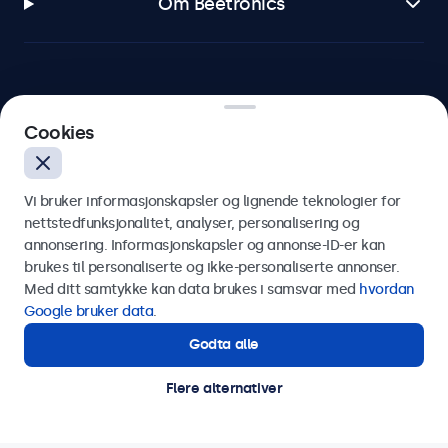
Om Beetronics
Beetronics
Cookies
Apotekergata 10, 0180 Oslo, Norge
Vi bruker informasjonskapsler og lignende teknologier for
4.8/5 vurdert av 5000+ bedrifter
nettstedfunksjonalitet, analyser, personalisering og
annonsering. Informasjonskapsler og annonse-ID-er kan
Norsk
brukes til personaliserte og ikke-personaliserte annonser.
Med ditt samtykke kan data brukes i samsvar med
hvordan
Google bruker data
.
Godta alle
Flere alternativer
© 2026 Beetronics