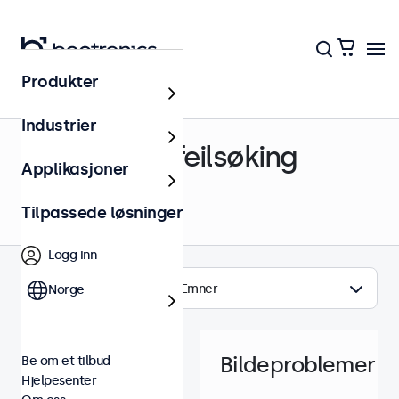
Produkter
Hjelpesenter
Industrier
Support og feilsøking
Applikasjoner
Tilpassede løsninger
Logg inn
Emner
Norge
Bildeproblemer
Be om et tilbud
Hjelpesenter