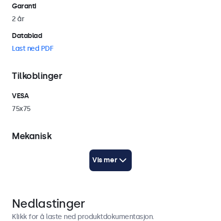
Garanti
2 år
Datablad
Last ned PDF
Tilkoblinger
VESA
75x75
Mekanisk
Vekt
Vis mer
500 gram
Farge
Sort
Nedlastinger
Høyde
Klikk for å laste ned produktdokumentasjon.