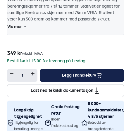
berøringsskjermer fra 7 til 12 tommer. Stativet er egnet for
samtlige Beetronics skjermer med 75mm VESA. Stativet
veier kun 500 gram og kommer med passende skruer.
Vis mer
349 kr
ekskl. MVA
Bestill før kl. 15:00 for levering på tirsdag.
Legg i handlekurv
Last ned teknisk dokumentasjon
5 000+
Gratis frakt og
Langsiktig
kundeanmeldelser,
retur
tilgjengelighet
4,8/5 stjerner
Ingen
Tilgjengelig for
Betrodd av
fraktkostnad og
bestilling i mange
bransjeledende