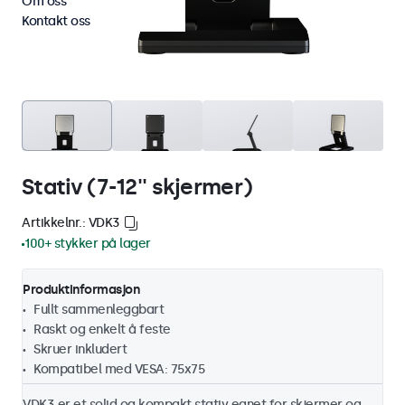
Om oss
Kontakt oss
Stativ (7-12'' skjermer)
Artikkelnr.: VDK3
100+ stykker på lager
Produktinformasjon
Fullt sammenleggbart
Raskt og enkelt å feste
Skruer inkludert
Kompatibel med VESA: 75x75
VDK3 er et solid og kompakt stativ egnet for skjermer og