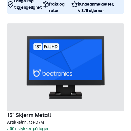
Langsiktig
frakt og
kundeanmeldelser,
tilgjengelighet
retur
4,8/5 stjerner
13" Skjerm Metall
Artikkelnr.:
13HD7M
100+ stykker på lager