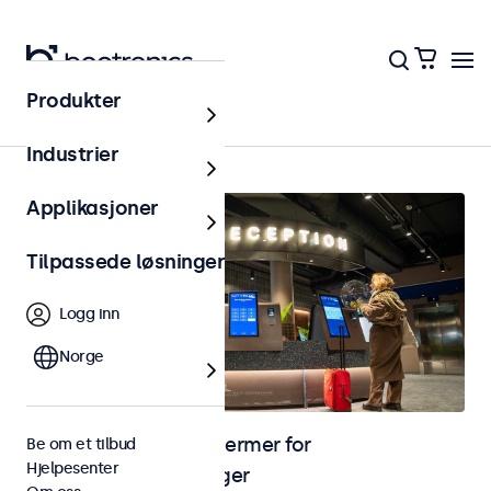
Produkter
Hjem
Industrier
Applikasjoner
Tilpassede løsninger
Logg inn
Norge
Skjermer og touchskjermer for
Be om et tilbud
Hjelpesenter
selvbetjeningsløsninger