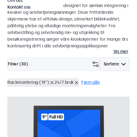
Om oss
Skjermer og touchskjermer designet for sømløs integrering i
Kontakt oss
kiosker og selvbetjeningsløsninger. Disse frittstående
skjermene har et vifteløs design, utmerket bildekvalitet,
pålitelig ytelse og allsidige monteringsmuligheter. Fra
selvbestilling og selvstendig inn- og utsjekking til
besøksregistrering sørger våre kioskskjermer for mange års
kontinuerlig drift i alle selvbetjeningsapplikasjoner.
Vis mer
Filter (
30
)
Sortere:
Rackmontering (19")
24/7 bruk
Fjern alle