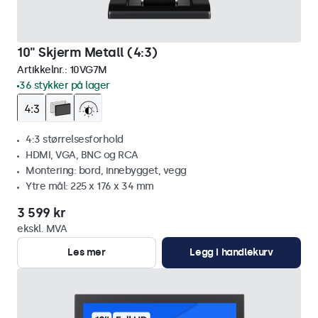
10" Skjerm Metall (4:3)
Artikkelnr.:
10VG7M
36 stykker på lager
4:3 størrelsesforhold
HDMI, VGA, BNC og RCA
Montering: bord, innebygget, vegg
Ytre mål: 225 x 176 x 34 mm
3 599 kr
ekskl. MVA
Les mer
Legg i handlekurv