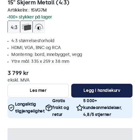
15" Skjerm Metall (4:3)
Artikkelnr.:
15VG7M
100+ stykker på lager
4:3 størrelsesforhold
HDMI, VGA, BNC og RCA
Montering: bord, innebygget, vegg
Ytre mål: 335 x 259 x 38 mm
3 799 kr
ekskl. MVA
Les mer
Legg i handlekurv
Gratis
5 000+
Langsiktig
frakt og
kundeanmeldelser,
tilgjengelighet
retur
4,8/5 stjerner