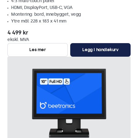
4:3 multi-touch panel
HDMI, DisplayPort, USB-C, VGA
Montering: bord, innebygget, vegg
Ytre mål: 228 x 183 x 41 mm
4 499 kr
ekskl. MVA
Les mer
Legg i handlekurv