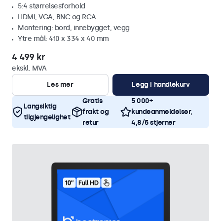
5:4 størrelsesforhold
HDMI, VGA, BNC og RCA
Montering: bord, innebygget, vegg
Ytre mål: 410 x 334 x 40 mm
4 499 kr
ekskl. MVA
Les mer
Legg i handlekurv
Gratis
5 000+
Langsiktig
frakt og
kundeanmeldelser,
tilgjengelighet
retur
4,8/5 stjerner