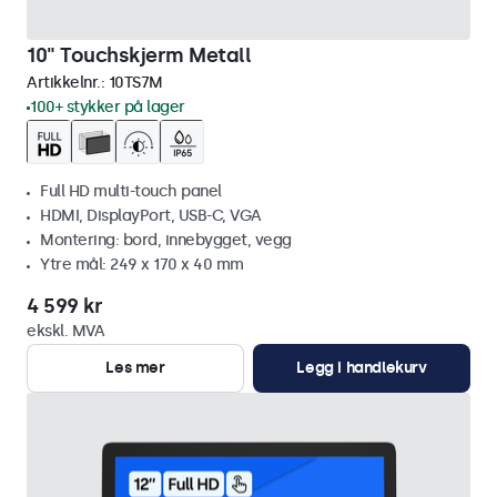
10" Touchskjerm Metall
Artikkelnr.:
10TS7M
100+ stykker på lager
Full HD multi-touch panel
HDMI, DisplayPort, USB-C, VGA
Montering: bord, innebygget, vegg
Ytre mål: 249 x 170 x 40 mm
4 599 kr
ekskl. MVA
Les mer
Legg i handlekurv