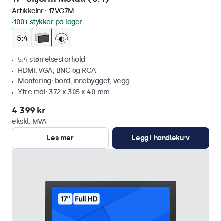
Artikkelnr.:
17VG7M
100+ stykker på lager
5:4 størrelsesforhold
HDMI, VGA, BNC og RCA
Montering: bord, innebygget, vegg
Ytre mål: 372 x 305 x 40 mm
4 399 kr
ekskl. MVA
Les mer
Legg i handlekurv