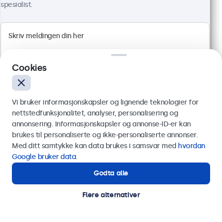
spesialist.
12" Touchskjerm Metall (4:3)
Artikkelnr.:
12TSV7M
86 stykker på lager
Cookies
4:3 multi-touch panel
HDMI, DisplayPort, USB-C, VGA
Vi bruker informasjonskapsler og lignende teknologier for
Montering: bord, innebygget, vegg
nettstedfunksjonalitet, analyser, personalisering og
Ytre mål: 281 x 223 x 44 mm
annonsering. Informasjonskapsler og annonse-ID-er kan
5 399 kr
Send
brukes til personaliserte og ikke-personaliserte annonser.
ekskl. MVA
Med ditt samtykke kan data brukes i samsvar med
hvordan
Eller ring oss på
75 98 75 98
Google bruker data
.
Les mer
Legg i handlekurv
Godta alle
Trenger du hjelp?
Kontakt våre spesialister.
Flere alternativer