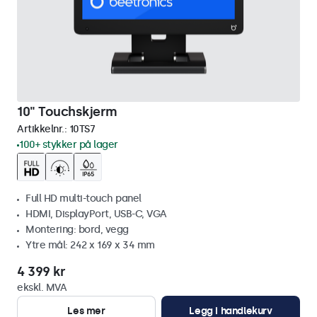
10" Touchskjerm
Artikkelnr.:
10TS7
100+ stykker på lager
Full HD multi-touch panel
HDMI, DisplayPort, USB-C, VGA
Montering: bord, vegg
Ytre mål: 242 x 169 x 34 mm
4 399 kr
ekskl. MVA
Les mer
Legg i handlekurv