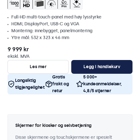
Full-HD multi-touch-panel med høy lysstyrke
HDMI, DisplayPort, USB-C og VGA
Montering: innebygget, panelmontering
Ytre mål: 532 x 323 x 46 mm
9 999 kr
ekskl. MVA
Les mer
Legg i handlekurv
Gratis
5 000+
Langsiktig
frakt og
kundeanmeldelser,
tilgjengelighet
retur
4,8/5 stjerner
Skjermer for kiosker og selvbetjening
Disse skjermene og touchskjermene er spesielt