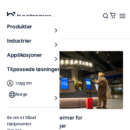
Produkter
Kiosk og selvbetjening
Industrier
Applikasjoner
Tilpassede løsninger
Logg inn
Norge
Skjermer og touchskjermer for
Be om et tilbud
Hjelpesenter
selvbetjeningsløsninger