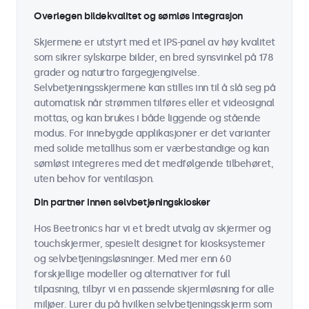
Overlegen bildekvalitet og sømløs integrasjon
Skjermene er utstyrt med et IPS-panel av høy kvalitet
som sikrer sylskarpe bilder, en bred synsvinkel på 178
grader og naturtro fargegjengivelse.
Selvbetjeningsskjermene kan stilles inn til å slå seg på
automatisk når strømmen tilføres eller et videosignal
mottas, og kan brukes i både liggende og stående
modus. For innebygde applikasjoner er det varianter
med solide metallhus som er værbestandige og kan
sømløst integreres med det medfølgende tilbehøret,
uten behov for ventilasjon.
Din partner innen selvbetjeningskiosker
Hos Beetronics har vi et bredt utvalg av skjermer og
touchskjermer, spesielt designet for kiosksystemer
og selvbetjeningsløsninger. Med mer enn 60
forskjellige modeller og alternativer for full
tilpasning, tilbyr vi en passende skjermløsning for alle
miljøer. Lurer du på hvilken selvbetjeningsskjerm som