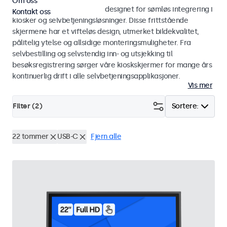
Om oss
Skjermer og touchskjermer designet for sømløs integrering i
Kontakt oss
kiosker og selvbetjeningsløsninger. Disse frittstående
skjermene har et vifteløs design, utmerket bildekvalitet,
pålitelig ytelse og allsidige monteringsmuligheter. Fra
selvbestilling og selvstendig inn- og utsjekking til
besøksregistrering sørger våre kioskskjermer for mange års
kontinuerlig drift i alle selvbetjeningsapplikasjoner.
Vis mer
Filter (
2
)
Sortere:
22 tommer
USB-C
Fjern alle