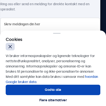
Om Beetronics
Ring oss eller send en melding for direkte kontakt med en
spesialist.
Beetronics
Cookies
Apotekergata 10, 0180 Oslo, Norge
4.8/5 vurdert av 5000+ bedrifter
Vi bruker informasjonskapsler og lignende teknologier for
Norsk
nettstedfunksjonalitet, analyser, personalisering og
annonsering. Informasjonskapsler og annonse-ID-er kan
Send
brukes til personaliserte og ikke-personaliserte annonser.
Med ditt samtykke kan data brukes i samsvar med
hvordan
Eller ring oss på
75 98 75 98
Google bruker data
.
Godta alle
Trenger du hjelp?
Kontakt våre spesialister.
Flere alternativer
© 2026 Beetronics