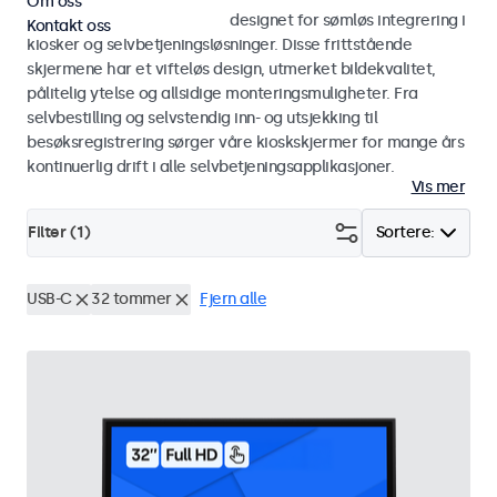
Om oss
Skjermer og touchskjermer designet for sømløs integrering i
Kontakt oss
kiosker og selvbetjeningsløsninger. Disse frittstående
skjermene har et vifteløs design, utmerket bildekvalitet,
pålitelig ytelse og allsidige monteringsmuligheter. Fra
selvbestilling og selvstendig inn- og utsjekking til
besøksregistrering sørger våre kioskskjermer for mange års
kontinuerlig drift i alle selvbetjeningsapplikasjoner.
Vis mer
Filter (
1
)
Sortere:
USB-C
32 tommer
Fjern alle