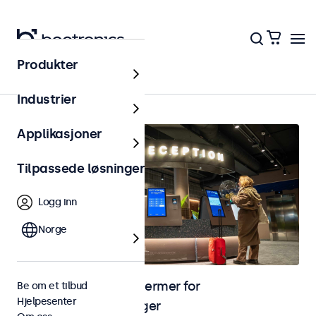
Produkter
Hjem
Industrier
Applikasjoner
Tilpassede løsninger
Logg inn
Norge
Skjermer og touchskjermer for
Be om et tilbud
Hjelpesenter
selvbetjeningsløsninger