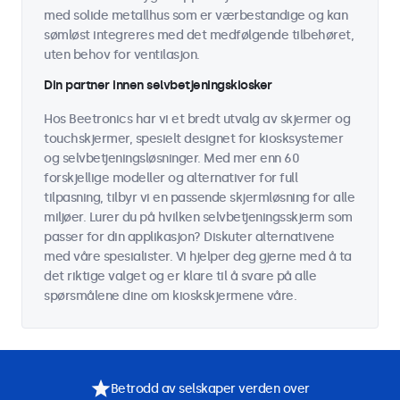
med solide metallhus som er værbestandige og kan
sømløst integreres med det medfølgende tilbehøret,
uten behov for ventilasjon.
Din partner innen selvbetjeningskiosker
Hos Beetronics har vi et bredt utvalg av skjermer og
touchskjermer, spesielt designet for kiosksystemer
og selvbetjeningsløsninger. Med mer enn 60
forskjellige modeller og alternativer for full
tilpasning, tilbyr vi en passende skjermløsning for alle
miljøer. Lurer du på hvilken selvbetjeningsskjerm som
passer for din applikasjon? Diskuter alternativene
med våre spesialister. Vi hjelper deg gjerne med å ta
det riktige valget og er klare til å svare på alle
spørsmålene dine om kioskskjermene våre.
Betrodd av selskaper verden over