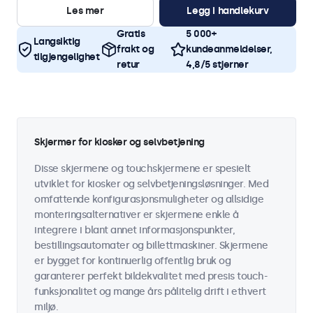
Les mer
Legg i handlekurv
Gratis
5 000+
Langsiktig
frakt og
kundeanmeldelser,
tilgjengelighet
retur
4,8/5 stjerner
Skjermer for kiosker og selvbetjening
Disse skjermene og touchskjermene er spesielt
utviklet for kiosker og selvbetjeningsløsninger. Med
omfattende konfigurasjonsmuligheter og allsidige
monteringsalternativer er skjermene enkle å
integrere i blant annet informasjonspunkter,
bestillingsautomater og billettmaskiner. Skjermene
er bygget for kontinuerlig offentlig bruk og
garanterer perfekt bildekvalitet med presis touch-
funksjonalitet og mange års pålitelig drift i ethvert
miljø.