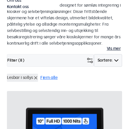
Om oss
Skjermer og touchskjermer designet for sømløs integrering i
Kontakt oss
kiosker og selvbetjeningsløsninger. Disse frittstående
skjermene har et vifteløs design, utmerket bildekvalitet,
pålitelig ytelse og allsidige monteringsmuligheter. Fra
selvbestilling og selvstendig inn- og utsjekking til
besøksregistrering sørger våre kioskskjermer for mange års
kontinuerlig drift i alle selvbetjeningsapplikasjoner.
Vis mer
Filter (
8
)
Sortere:
Lesbar i sollys
Fjern alle