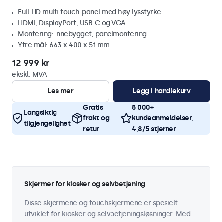
Full-HD multi-touch-panel med høy lysstyrke
HDMI, DisplayPort, USB-C og VGA
Montering: innebygget, panelmontering
Ytre mål: 663 x 400 x 51 mm
12 999 kr
ekskl. MVA
Les mer
Legg i handlekurv
Gratis
5 000+
Langsiktig
frakt og
kundeanmeldelser,
tilgjengelighet
retur
4,8/5 stjerner
Skjermer for kiosker og selvbetjening
Disse skjermene og touchskjermene er spesielt
utviklet for kiosker og selvbetjeningsløsninger. Med