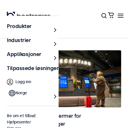
Produkter
Hjem
Industrier
Applikasjoner
Tilpassede løsninger
Logg inn
Norge
Skjermer og touchskjermer for
Be om et tilbud
Hjelpesenter
selvbetjeningsløsninger