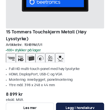
15 Tommers Touchskjerm Metall (Høy
Lysstyrke)
Artikkelnr.:
15HB9M/U1
100+ stykker på lager
Full-HD multi-touch-panel med høy lysstyrke
HDMI, DisplayPort, USB-C og VGA
Montering: innebygget, panelmontering
Ytre mål: 398 x 248 x 44 mm
8 899 kr
ekskl. MVA
Les mer
Legg i handlekurv