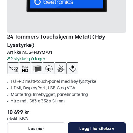
24 Tommers Touchskjerm Metall (Høy
Lysstyrke)
Artikkelnr.:
24HB9M/U1
52 stykker på lager
Full-HD multi-touch-panel med høy lysstyrke
HDMI, DisplayPort, USB-C og VGA
Montering: innebygget, panelmontering
Ytre mål: 583 x 352 x 51 mm
10 699 kr
ekskl. MVA
Les mer
Legg i handlekurv