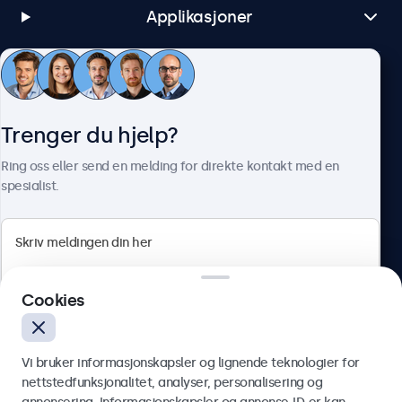
Applikasjoner
Kundeservice
Trenger du hjelp?
Om Beetronics
Ring oss eller send en melding for direkte kontakt med en
spesialist.
Beetronics
Cookies
Apotekergata 10, 0180 Oslo, Norge
4.8/5 vurdert av 5000+ bedrifter
Vi bruker informasjonskapsler og lignende teknologier for
Norsk
nettstedfunksjonalitet, analyser, personalisering og