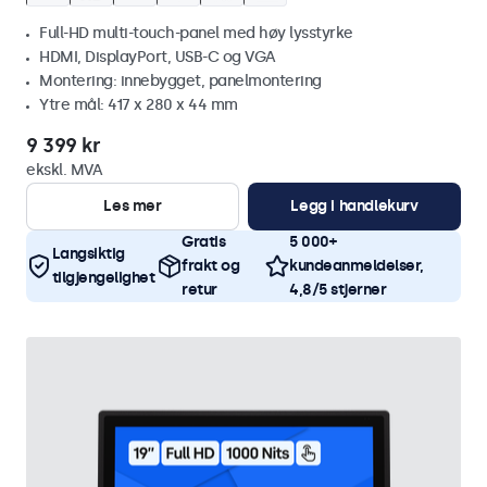
Full-HD multi-touch-panel med høy lysstyrke
HDMI, DisplayPort, USB-C og VGA
Montering: innebygget, panelmontering
Ytre mål: 417 x 280 x 44 mm
9 399 kr
ekskl. MVA
Les mer
Legg i handlekurv
Gratis
5 000+
Langsiktig
frakt og
kundeanmeldelser,
tilgjengelighet
retur
4,8/5 stjerner