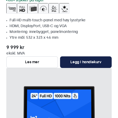
100+ stykker på lager
Full-HD multi-touch-panel med høy lysstyrke
HDMI, DisplayPort, USB-C og VGA
Montering: innebygget, panelmontering
Ytre mål: 532 x 323 x 46 mm
9 999 kr
ekskl. MVA
Les mer
Legg i handlekurv