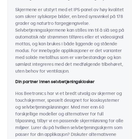
Skjermene er utstyrt med et IPS-panel av høy kvalitet
som sikrer sylskarpe bilder, en bred synsvinkel på 178
grader og naturtro fargegjengivelse.
Selvbetjeningsskjermene kan stilles inn til å slå seg på
automatisk når strømmen tilføres eller et videosignal
mottas, og kan brukes i både liggende og stående
modus. For innebygde applikasjoner er det varianter
med solide metallhus som er værbestandige og kan
sømløst integreres med det medfølgende tilbehøret,
uten behov for ventilasjon.
Din partner innen selvbetjeningskiosker
Hos Beetronics har vi et bredt utvalg av skjermer og
touchskjermer, spesielt designet for kiosksystemer
og selvbetjeningsløsninger. Med mer enn 60
forskjellige modeller og alternativer for full
tilpasning, tilbyr vi en passende skjermløsning for alle
miljøer. Lurer du på hvilken selvbetjeningsskjerm som
passer for din applikasjon? Diskuter alternativene