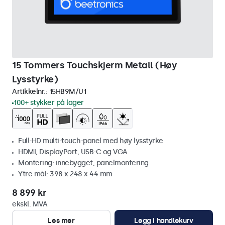
15 Tommers Touchskjerm Metall (Høy
Lysstyrke)
Artikkelnr.:
15HB9M/U1
100+ stykker på lager
Full-HD multi-touch-panel med høy lysstyrke
HDMI, DisplayPort, USB-C og VGA
Montering: innebygget, panelmontering
Ytre mål: 398 x 248 x 44 mm
8 899 kr
ekskl. MVA
Les mer
Legg i handlekurv