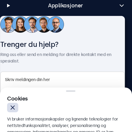
Applikasjoner
Kundeservice
Trenger du hjelp?
Om Beetronics
Ring oss eller send en melding for direkte kontakt med en
spesialist.
Beetronics
Cookies
Apotekergata 10, 0180 Oslo, Norge
4.8/5 vurdert av 5000+ bedrifter
Vi bruker informasjonskapsler og lignende teknologier for
Norsk
nettstedfunksjonalitet, analyser, personalisering og