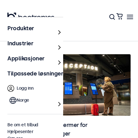
Produkter
Hjem
Industrier
Applikasjoner
Tilpassede løsninger
Logg inn
Norge
Skjermer og touchskjermer for
Be om et tilbud
Hjelpesenter
selvbetjeningsløsninger