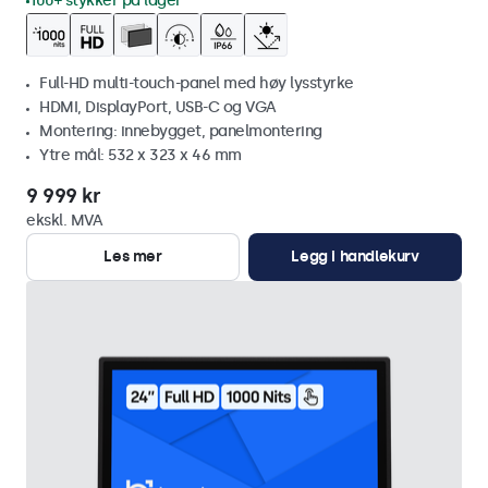
100+ stykker på lager
Full-HD multi-touch-panel med høy lysstyrke
HDMI, DisplayPort, USB-C og VGA
Montering: innebygget, panelmontering
Ytre mål: 532 x 323 x 46 mm
9 999 kr
ekskl. MVA
Les mer
Legg i handlekurv