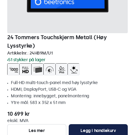
24 Tommers Touchskjerm Metall (Høy
Lysstyrke)
Artikkelnr.:
24HB9M/U1
51 stykker på lager
Full-HD multi-touch-panel med høy lysstyrke
HDMI, DisplayPort, USB-C og VGA
Montering: innebygget, panelmontering
Ytre mål: 583 x 352 x 51 mm
10 699 kr
ekskl. MVA
Les mer
Legg i handlekurv