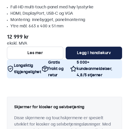
Full-HD multi-touch-panel med høy lysstyrke
HDMI, DisplayPort, USB-C og VGA
Montering: innebygget, panelmontering
Ytre mål: 663 x 400 x 51 mm
12 999 kr
ekskl. MVA
Les mer
Legg i handlekurv
Gratis
5 000+
Langsiktig
frakt og
kundeanmeldelser,
tilgjengelighet
retur
4,8/5 stjerner
Skjermer for kiosker og selvbetjening
Disse skjermene og touchskjermene er spesielt
utviklet for kiosker og selvbetjeningsløsninger. Med