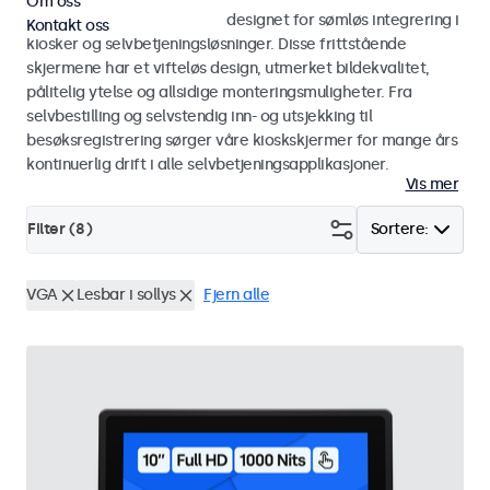
Om oss
Skjermer og touchskjermer designet for sømløs integrering i
Kontakt oss
kiosker og selvbetjeningsløsninger. Disse frittstående
skjermene har et vifteløs design, utmerket bildekvalitet,
pålitelig ytelse og allsidige monteringsmuligheter. Fra
selvbestilling og selvstendig inn- og utsjekking til
besøksregistrering sørger våre kioskskjermer for mange års
kontinuerlig drift i alle selvbetjeningsapplikasjoner.
Vis mer
Filter (
8
)
Sortere:
VGA
Lesbar i sollys
Fjern alle