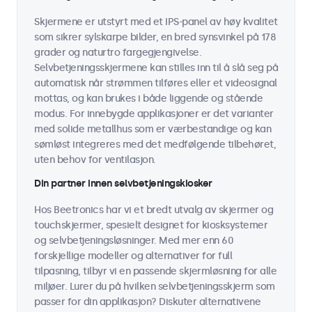
Skjermene er utstyrt med et IPS-panel av høy kvalitet
som sikrer sylskarpe bilder, en bred synsvinkel på 178
grader og naturtro fargegjengivelse.
Selvbetjeningsskjermene kan stilles inn til å slå seg på
automatisk når strømmen tilføres eller et videosignal
mottas, og kan brukes i både liggende og stående
modus. For innebygde applikasjoner er det varianter
med solide metallhus som er værbestandige og kan
sømløst integreres med det medfølgende tilbehøret,
uten behov for ventilasjon.
Din partner innen selvbetjeningskiosker
Hos Beetronics har vi et bredt utvalg av skjermer og
touchskjermer, spesielt designet for kiosksystemer
og selvbetjeningsløsninger. Med mer enn 60
forskjellige modeller og alternativer for full
tilpasning, tilbyr vi en passende skjermløsning for alle
miljøer. Lurer du på hvilken selvbetjeningsskjerm som
passer for din applikasjon? Diskuter alternativene