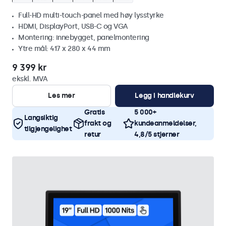
Full-HD multi-touch-panel med høy lysstyrke
HDMI, DisplayPort, USB-C og VGA
Montering: innebygget, panelmontering
Ytre mål: 417 x 280 x 44 mm
9 399 kr
ekskl. MVA
Les mer
Legg i handlekurv
Gratis
5 000+
Langsiktig
frakt og
kundeanmeldelser,
tilgjengelighet
retur
4,8/5 stjerner