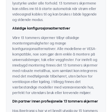
lysstyrke under alle forhold. 13 tommers skjermene
kan stilles inn til å starte automatisk når strøm eller
videosignal kobles til og kan brukes i både liggende
og stående modus.
Allsidige konfigurasjonsalternativer
Våre 13 tommers skjermer tilbyr allsidige
monteringsmuligheter og mange
konfigurasjonsalternativer. Alle modellene er VESA-
kompatible, noe som gjør dem enkle å montere på
universalstenger, tak eller veggfester. For innfelt og
innebygd montering finnes det 13 tommers skjermer
med robuste metallhus, som sømløst kan integreres
med det medfølgende tilbehøret, uten behov for
ventilasjon eller kjøling. I tillegg finnes det
værbestandige modeller med vannavvisende hus,
perfekt for utendørs bruk eller krevende miljøer.
Din partner innen profesjonelle 13 tommers skjermer
Hos Beetronics har vi et bredt utvalg av 13 tommers