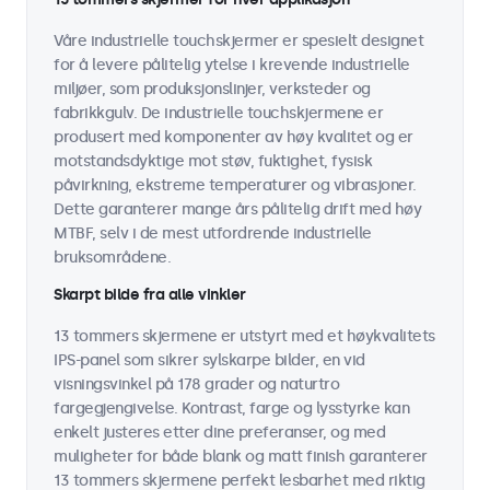
Våre industrielle touchskjermer er spesielt designet
for å levere pålitelig ytelse i krevende industrielle
miljøer, som produksjonslinjer, verksteder og
fabrikkgulv. De industrielle touchskjermene er
produsert med komponenter av høy kvalitet og er
motstandsdyktige mot støv, fuktighet, fysisk
påvirkning, ekstreme temperaturer og vibrasjoner.
Dette garanterer mange års pålitelig drift med høy
MTBF, selv i de mest utfordrende industrielle
bruksområdene.
Skarpt bilde fra alle vinkler
13 tommers skjermene er utstyrt med et høykvalitets
IPS-panel som sikrer sylskarpe bilder, en vid
visningsvinkel på 178 grader og naturtro
fargegjengivelse. Kontrast, farge og lysstyrke kan
enkelt justeres etter dine preferanser, og med
muligheter for både blank og matt finish garanterer
13 tommers skjermene perfekt lesbarhet med riktig