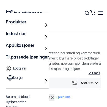
Produkter
Skjermer
Industrier
13 tommers skjermer
Applikasjoner
13 tommers skjermer designet for industriell og kommersiell
Tilpassede løsninger
bruk. Våre 13 tommers skjermer tilbyr flere bildetilkoblinger
og allsidige monteringsmuligheter, noe som gjør dem enkle å
Logg inn
sømløst integrere i alle applikasjoner og miljøer.
Vis mer
Norge
Filter (
0
)
Sortere:
Be om et tilbud
13" skjermer
Høy lysstyrke
Fjern alle
Hjelpesenter