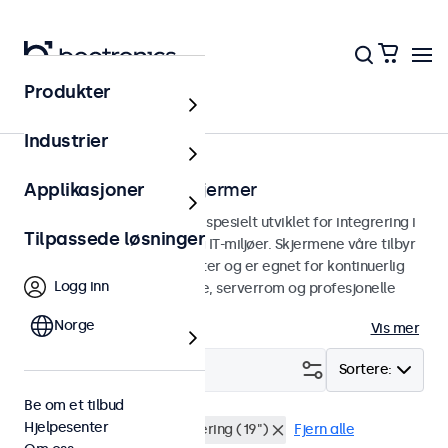
Produkter
Hjem
Industrier
Stativmonterbare skjermer
Applikasjoner
Stativmonterbare skjermer spesielt utviklet for integrering i
Tilpassede løsninger
19-tommers serverstativ og IT-miljøer. Skjermene våre tilbyr
allsidige tilkoblingsmuligheter og er egnet for kontinuerlig
Logg inn
bruk. Perfekt for datasentre, serverrom og profesjonelle
applikasjoner.
Norge
Vis mer
Filter (
0
)
Sortere:
Be om et tilbud
Hjelpesenter
Lesbar i sollys
Rackmontering (19")
Fjern alle