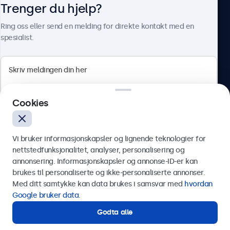
Trenger du hjelp?
Om Beetronics
Ring oss eller send en melding for direkte kontakt med en
spesialist.
Beetronics
Cookies
Apotekergata 10, 0180 Oslo, Norge
4.8/5 vurdert av 5000+ bedrifter
Vi bruker informasjonskapsler og lignende teknologier for
Norsk
nettstedfunksjonalitet, analyser, personalisering og
annonsering. Informasjonskapsler og annonse-ID-er kan
Send
brukes til personaliserte og ikke-personaliserte annonser.
Med ditt samtykke kan data brukes i samsvar med
hvordan
Eller ring oss på
75 98 75 98
Google bruker data
.
Godta alle
Trenger du hjelp?
Kontakt våre spesialister.