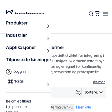
Produkter
Hjem
Industrier
Stativmonterbare skjermer
Applikasjoner
Stativmonterbare skjermer spesielt utviklet for integrering i
Tilpassede løsninger
19-tommers serverstativ og IT-miljøer. Skjermene våre tilbyr
allsidige tilkoblingsmuligheter og er egnet for kontinuerlig
Logg inn
bruk. Perfekt for datasentre, serverrom og profesjonelle
applikasjoner.
Norge
Vis mer
Filter (
0
)
Sortere:
Be om et tilbud
Hjelpesenter
Vanntett (IP65)
Rackmontering (19")
Fjern alle