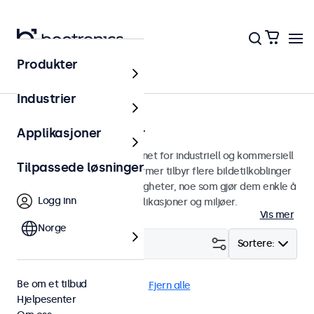
Produkter
Skjermer
Industrier
22 tommers skjermer
Applikasjoner
22 tommers skjermer designet for industriell og kommersiell
Tilpassede løsninger
bruk. Våre 22 tommers skjermer tilbyr flere bildetilkoblinger
og allsidige monteringsmuligheter, noe som gjør dem enkle å
Logg inn
sømløst integrere i alle applikasjoner og miljøer.
Vis mer
Norge
Filter (
2
)
Sortere:
Be om et tilbud
22" skjermer
24/7 bruk
Fjern alle
Hjelpesenter