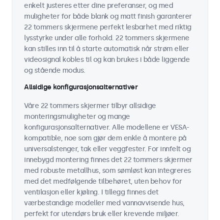
enkelt justeres etter dine preferanser, og med
muligheter for både blank og matt finish garanterer
22 tommers skjermene perfekt lesbarhet med riktig
lysstyrke under alle forhold. 22 tommers skjermene
kan stilles inn til å starte automatisk når strøm eller
videosignal kobles til og kan brukes i både liggende
og stående modus.
Allsidige konfigurasjonsalternativer
Våre 22 tommers skjermer tilbyr allsidige
monteringsmuligheter og mange
konfigurasjonsalternativer. Alle modellene er VESA-
kompatible, noe som gjør dem enkle å montere på
universalstenger, tak eller veggfester. For innfelt og
innebygd montering finnes det 22 tommers skjermer
med robuste metallhus, som sømløst kan integreres
med det medfølgende tilbehøret, uten behov for
ventilasjon eller kjøling. I tillegg finnes det
værbestandige modeller med vannavvisende hus,
perfekt for utendørs bruk eller krevende miljøer.