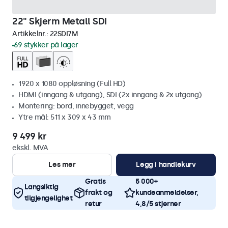
22" Skjerm Metall SDI
Artikkelnr.:
22SDI7M
69 stykker på lager
1920 x 1080 oppløsning (Full HD)
HDMI (inngang & utgang), SDI (2x inngang & 2x utgang)
Montering: bord, innebygget, vegg
Ytre mål: 511 x 309 x 43 mm
9 499 kr
ekskl. MVA
Les mer
Legg i handlekurv
Gratis
5 000+
Langsiktig
frakt og
kundeanmeldelser,
tilgjengelighet
retur
4,8/5 stjerner