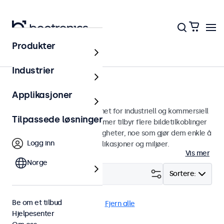
Produkter
Skjermer
Industrier
12 tommers skjermer
Applikasjoner
12 tommers skjermer designet for industriell og kommersiell
Tilpassede løsninger
bruk. Våre 12 tommers skjermer tilbyr flere bildetilkoblinger
og allsidige monteringsmuligheter, noe som gjør dem enkle å
Logg inn
sømløst integrere i alle applikasjoner og miljøer.
Vis mer
Norge
Filter (
3
)
Sortere:
Be om et tilbud
12" skjermer
24/7 bruk
Fjern alle
Hjelpesenter