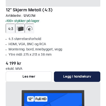
12" Skjerm Metall (4:3)
Artikkelnr.:
12VG7M
100+ stykker på lager
4:3 størrelsesforhold
HDMI, VGA, BNC og RCA
Montering: bord, innebygget, vegg
Ytre mål: 275 x 213 x 38 mm
4 199 kr
ekskl. MVA
Les mer
Legg i handlekurv