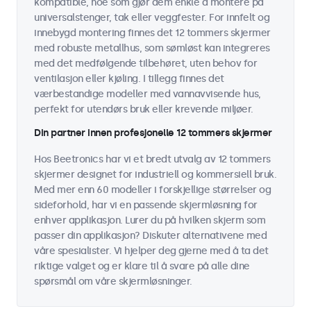
kompatible, noe som gjør dem enkle å montere på
universalstenger, tak eller veggfester. For innfelt og
innebygd montering finnes det 12 tommers skjermer
med robuste metallhus, som sømløst kan integreres
med det medfølgende tilbehøret, uten behov for
ventilasjon eller kjøling. I tillegg finnes det
værbestandige modeller med vannavvisende hus,
perfekt for utendørs bruk eller krevende miljøer.
Din partner innen profesjonelle 12 tommers skjermer
Hos Beetronics har vi et bredt utvalg av 12 tommers
skjermer designet for industriell og kommersiell bruk.
Med mer enn 60 modeller i forskjellige størrelser og
sideforhold, har vi en passende skjermløsning for
enhver applikasjon. Lurer du på hvilken skjerm som
passer din applikasjon? Diskuter alternativene med
våre spesialister. Vi hjelper deg gjerne med å ta det
riktige valget og er klare til å svare på alle dine
spørsmål om våre skjermløsninger.