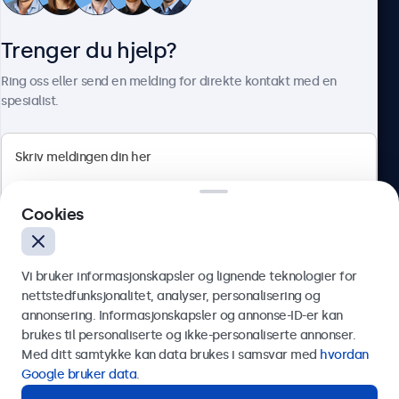
Kundeservice
Trenger du hjelp?
Om Beetronics
Ring oss eller send en melding for direkte kontakt med en
spesialist.
Beetronics
Cookies
Apotekergata 10, 0180 Oslo, Norge
4.8/5 vurdert av 5000+ bedrifter
Vi bruker informasjonskapsler og lignende teknologier for
Norsk
nettstedfunksjonalitet, analyser, personalisering og
annonsering. Informasjonskapsler og annonse-ID-er kan
Send
brukes til personaliserte og ikke-personaliserte annonser.
Med ditt samtykke kan data brukes i samsvar med
hvordan
Eller ring oss på
75 98 75 98
Google bruker data
.