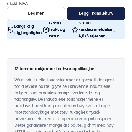
ekskl. MVA
Les mer
Legg i handlekurv
Gratis
5 000+
Langsiktig
frakt og
kundeanmeldelser,
tilgjengelighet
retur
4,8/5 stjerner
12 tommers skjermer for hver applikasjon
Våre industrielle touchskjermer er spesielt designet
for å levere pålitelig ytelse i krevende industrielle
miljøer, som produksjonslinjer, verksteder og
fabrikkgulv. De industrielle touchskjermene er
produsert med komponenter av høy kvalitet og er
motstandsdyktige mot støv, fuktighet, fysisk
påvirkning, ekstreme temperaturer og vibrasjoner.
Dette garanterer mange års pålitelig drift med høy
MTBF, selv i de mest utfordrende industrielle