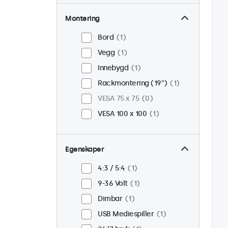
Montering
Bord
1
Vegg
1
Innebygd
1
Rackmontering (19")
1
VESA 75 x 75
0
VESA 100 x 100
1
Egenskaper
4:3 / 5:4
1
9-36 Volt
1
Dimbar
1
USB Mediespiller
1