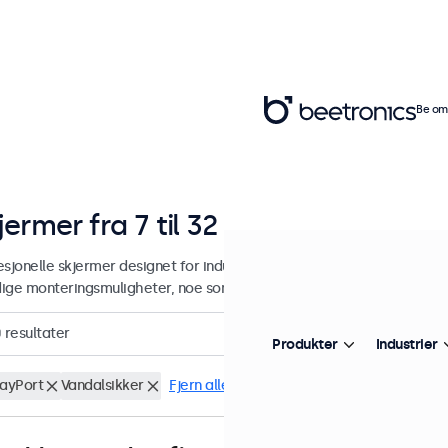
Be om 
jermer fra 7 til 32 tommer
sjonelle skjermer designet for industriell og kommersiell bruk. Skjerm
dige monteringsmuligheter, noe som gjør dem enkle å sømløst integrer
0
resultater
Produkter
Industrier
layPort
Vandalsikker
Fjern alle