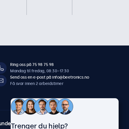
Ring oss på 75 98 75 98
Mandag til fredag, 08:30–17:30
Send oss en e-post på info@beetronics.no
Få svar innen 2 arbeidstimer
undeservice
Om Beetronics
Trenger du hjelp?