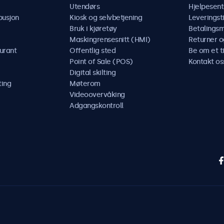
Utendørs
Hjelpesent
busjon
Kiosk og selvbetjening
Leveringst
Bruk i kjøretøy
Betalings
Maskingrensesnitt (HMI)
Returner o
urant
Offentlig sted
Be om et t
Point of Sale (POS)
Kontakt os
Digital skilting
ting
Møterom
Videoovervåking
Adgangskontroll