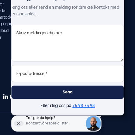
er
Casestudier
Ring oss eller send en melding for direkte kontakt med
ider
Nyheter & oppdateringer
en spesialist.
metoder
Om oss
g reparer
Jobb med oss
ilbud
Betingelser og vilkår
s
Personvernerklæring
Send
Eller ring oss på
75 98 75 98
Trenger du hjelp?
Norsk
Kontakt våre spesialister.