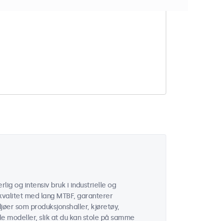
er som samsvarer med
lig og intensiv bruk i industrielle og
valitet med lang MTBF, garanterer
ljøer som produksjonshaller, kjøretøy,
alle modeller, slik at du kan stole på samme