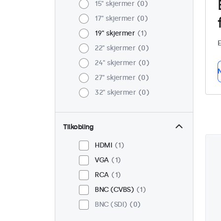
15" skjermer
0
17" skjermer
0
19" skjermer
1
E
22" skjermer
0
24" skjermer
0
N
27" skjermer
0
32" skjermer
0
Tilkobling
HDMI
1
VGA
1
RCA
1
BNC (CVBS)
1
BNC (SDI)
0