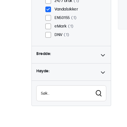
24/7 bruk
1
Vandalsikker
EN50155
1
eMark
1
DNV
1
Bredde:
Høyde: