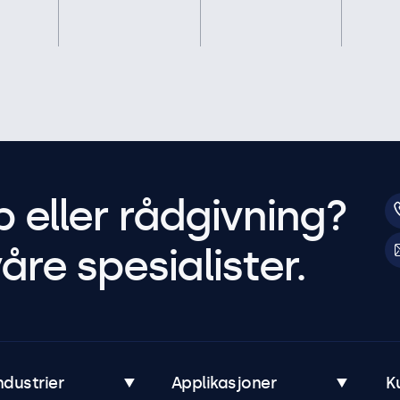
p eller rådgivning?
åre spesialister.
ndustrier
Applikasjoner
K