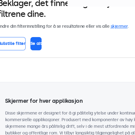
Beklager, det finnes ingen skjerm
filtrene dine.
ndre din filterinnstilling for å se resultatene eller vis alle
skjermer
.
ullstille filter
Se alt
Skjermer for hver applikasjon
Disse skjermene er designet for å gi pålitelig ytelse under kontinuer
kommersielle applikasjoner. Produsert med komponenter av høy k
skjermene mange års pålitelig drift, selv i de mest utfordrende mi
butikker og offentlige rom. Vi tilbyr langsiktig tilgjengelighet på 