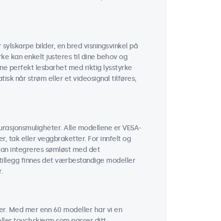
sylskarpe bilder, en bred visningsvinkel på
rke kan enkelt justeres til dine behov og
e perfekt lesbarhet med riktig lysstyrke
tisk når strøm eller et videosignal tilføres,
urasjonsmuligheter. Alle modellene er VESA-
 tak eller veggbraketter. For innfelt og
kan integreres sømløst med det
I tillegg finnes det værbestandige modeller
.
er. Med mer enn 60 modeller har vi en
 eller touchskjerm som passer ditt