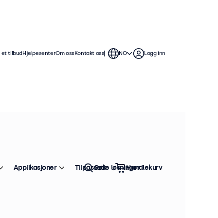
et tilbud
Hjelpesenter
Om oss
Kontakt oss
NO
Logg inn
ene tilbyr flere bildetilkoblinger og
e i alle applikasjoner og miljøer.
Sorter etter:
Bestselger
Applikasjoner
Tilpassede løsninger
Søk
Handlekurv