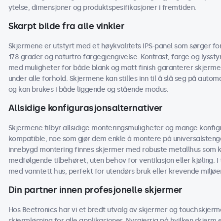
ytelse, dimensjoner og produktspesifikasjoner i fremtiden.
Skarpt bilde fra alle vinkler
Skjermene er utstyrt med et høykvalitets IPS-panel som sørger for 
178 grader og naturtro fargegjengivelse. Kontrast, farge og lyssty
med muligheter for både blank og matt finish garanterer skjermen
under alle forhold. Skjermene kan stilles inn til å slå seg på automa
og kan brukes i både liggende og stående modus.
Allsidige konfigurasjonsalternativer
Skjermene tilbyr allsidige monteringsmuligheter og mange konfig
kompatible, noe som gjør dem enkle å montere på universalstenger,
innebygd montering finnes skjermer med robuste metallhus som 
medfølgende tilbehøret, uten behov for ventilasjon eller kjøling. 
med vanntett hus, perfekt for utendørs bruk eller krevende miljøer
Din partner innen profesjonelle skjermer
Hos Beetronics har vi et bredt utvalg av skjermer og touchskjerm
skjermløsning for alle applikasjoner. Nysgjerrig på hvilken skjerm