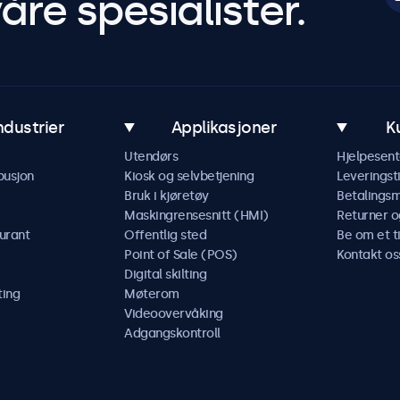
åre spesialister.
ndustrier
Applikasjoner
K
Utendørs
Hjelpesent
busjon
Kiosk og selvbetjening
Leveringst
Bruk i kjøretøy
Betalings
Maskingrensesnitt (HMI)
Returner o
urant
Offentlig sted
Be om et t
Point of Sale (POS)
Kontakt os
Digital skilting
ting
Møterom
Videoovervåking
Adgangskontroll