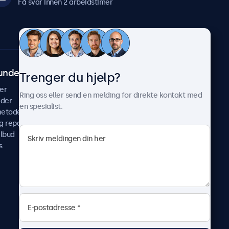
Få svar innen 2 arbeidstimer
undeservice
Om Beetronics
Trenger du hjelp?
er
Casestudier
Ring oss eller send en melding for direkte kontakt med
ider
Nyheter & oppdateringer
en spesialist.
metoder
Om oss
g reparer
Jobb med oss
ilbud
Betingelser og vilkår
s
Personvernerklæring