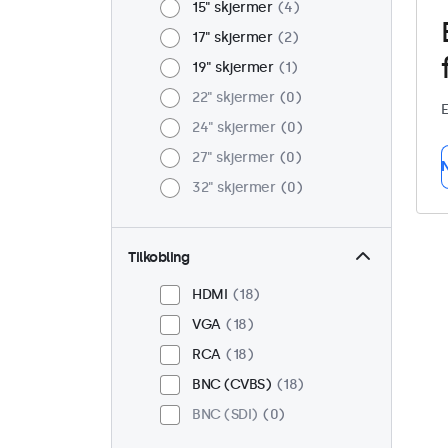
15" skjermer
4
17" skjermer
2
19" skjermer
1
22" skjermer
0
E
24" skjermer
0
27" skjermer
0
N
32" skjermer
0
Tilkobling
HDMI
18
VGA
18
RCA
18
BNC (CVBS)
18
BNC (SDI)
0