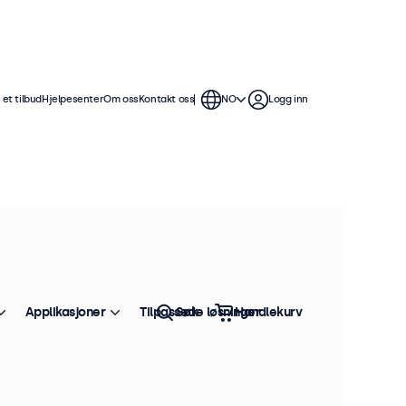
et tilbud
Hjelpesenter
Om oss
Kontakt oss
NO
Logg inn
serverstativ og IT-miljøer. Skjermene
uk. Perfekt for datasentre, serverrom
Applikasjoner
Tilpassede løsninger
Søk
Handlekurv
Sorter etter:
Bestselger