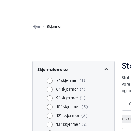
Hjem
Skjermer
St
Skjermstørrelse
Stati
7'' skjermer
1
våre 
8" skjermer
1
og pr
9" skjermer
1
10" skjermer
3
12" skjermer
3
USB-
13" skjermer
2