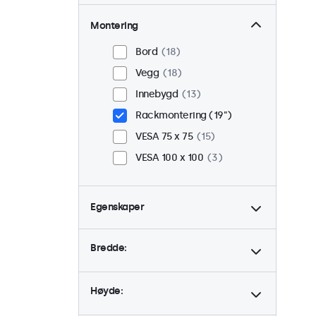
Montering
Bord
18
Vegg
18
Innebygd
13
Rackmontering (19")
VESA 75 x 75
15
VESA 100 x 100
3
Egenskaper
4:3 / 5:4
6
Bredde:
9-36 Volt
18
Dimbar
18
Høyde:
USB Mediespiller
18
24/7 bruk
18