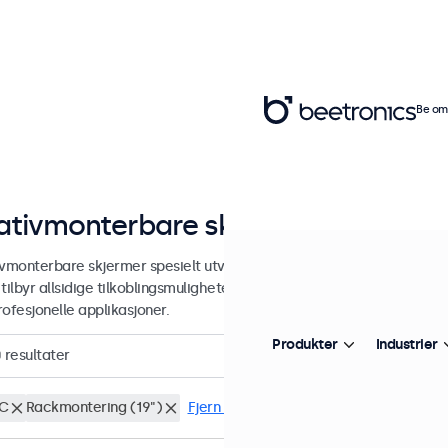
Be om 
ativmonterbare skjermer
vmonterbare skjermer spesielt utviklet for integrering i 19-tommers 
tilbyr allsidige tilkoblingsmuligheter og er egnet for kontinuerlig br
ofesjonelle applikasjoner.
Produkter
Industrier
0
resultater
C
Rackmontering (19")
Fjern alle