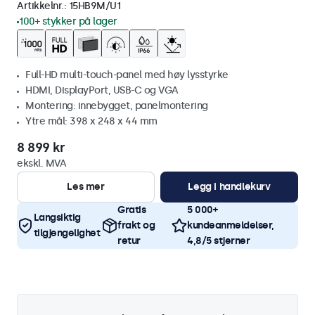
Artikkelnr.:
15HB9M/U1
100+ stykker på lager
Full-HD multi-touch-panel med høy lysstyrke
HDMI, DisplayPort, USB-C og VGA
Montering: innebygget, panelmontering
Ytre mål: 398 x 248 x 44 mm
8 899 kr
ekskl. MVA
Les mer
Legg i handlekurv
Gratis
5 000+
Langsiktig
frakt og
kundeanmeldelser,
tilgjengelighet
retur
4,8/5 stjerner