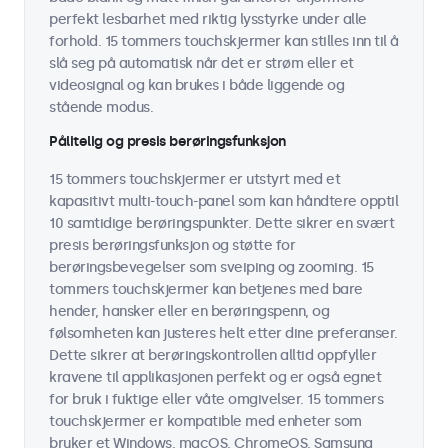
perfekt lesbarhet med riktig lysstyrke under alle
forhold. 15 tommers touchskjermer kan stilles inn til å
slå seg på automatisk når det er strøm eller et
videosignal og kan brukes i både liggende og
stående modus.
Pålitelig og presis berøringsfunksjon
15 tommers touchskjermer er utstyrt med et
kapasitivt multi-touch-panel som kan håndtere opptil
10 samtidige berøringspunkter. Dette sikrer en svært
presis berøringsfunksjon og støtte for
berøringsbevegelser som sveiping og zooming. 15
tommers touchskjermer kan betjenes med bare
hender, hansker eller en berøringspenn, og
følsomheten kan justeres helt etter dine preferanser.
Dette sikrer at berøringskontrollen alltid oppfyller
kravene til applikasjonen perfekt og er også egnet
for bruk i fuktige eller våte omgivelser. 15 tommers
touchskjermer er kompatible med enheter som
bruker et Windows, macOS, ChromeOS, Samsung