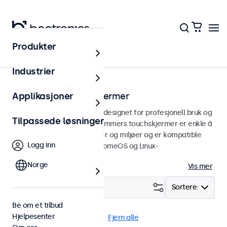
Produkter
Touchskjermer
Industrier
15 tommers touchskjermer
Applikasjoner
15 tommers touchskjermer designet for profesjonell bruk og
Tilpassede løsninger
kontinuerlig bruk. Våre 15 tommers touchskjermer er enkle å
integrere i alle applikasjoner og miljøer og er kompatible
Logg inn
med Windows, macOS, ChromeOS og Linux-
operativsystemer.
Norge
Vis mer
Filter (
4
)
Sortere:
Be om et tilbud
Hjelpesenter
15" touchskjermer
DNV
Fjern alle