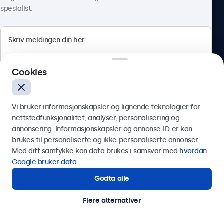
spesialist.
Beetronics
Cookies
Apotekergata 10, 0180 Oslo, Norge
4.8/5 vurdert av 5000+ bedrifter
Vi bruker informasjonskapsler og lignende teknologier for
Norsk
nettstedfunksjonalitet, analyser, personalisering og
annonsering. Informasjonskapsler og annonse-ID-er kan
Send
brukes til personaliserte og ikke-personaliserte annonser.
Med ditt samtykke kan data brukes i samsvar med
hvordan
Eller ring oss på
75 98 75 98
Google bruker data
.
Godta alle
Trenger du hjelp?
Kontakt våre spesialister.
Flere alternativer
© 2026 Beetronics