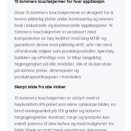
15 tommers touchskjermer for hver applikasjon
Disse 15 tommers touchskjermene er designet for å
levere pålitelig ytelse under kontinuerlig og intensiv
bruk i industrielle og kommersielle applikasjoner. 15
tommers touchskjermer er produsert med
komponenter av høy kvalitet med lang MTBF og
garanterer årevis med pålitelig drift, selv i de mest
utfordrende miljøer som produksjonshaller, kjøretøy,
butikker og offentlige rom. Vi tilbyr langsiktig
tilgjengelighet på alle modeller, slik at du kan stole
på samme ytelse, dimensjoner og
produktspesifikasjoner i fremtiden.
Skarpt bilde fra alle vinkler
15 tommers touchskjermer er utstyrt med et
høykvalitets IPS-panel som sikrer sylskarpe bilder, en
bred visningsvinkel på 178 grader og naturtro
fargegjengivelse. Kontrast, farge og lysstyrke kan
enkelt justeres til dine behov og med muligheter for
både blank og matt finish garanterer skjermene