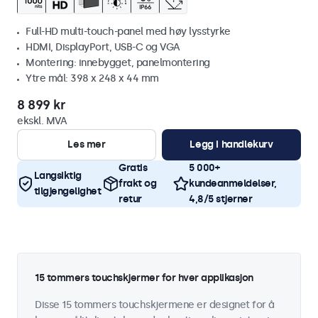
Full-HD multi-touch-panel med høy lysstyrke
HDMI, DisplayPort, USB-C og VGA
Montering: innebygget, panelmontering
Ytre mål: 398 x 248 x 44 mm
8 899 kr
ekskl. MVA
Les mer
Legg i handlekurv
Gratis
5 000+
Langsiktig
frakt og
kundeanmeldelser,
tilgjengelighet
retur
4,8/5 stjerner
15 tommers touchskjermer for hver applikasjon
Disse 15 tommers touchskjermene er designet for å