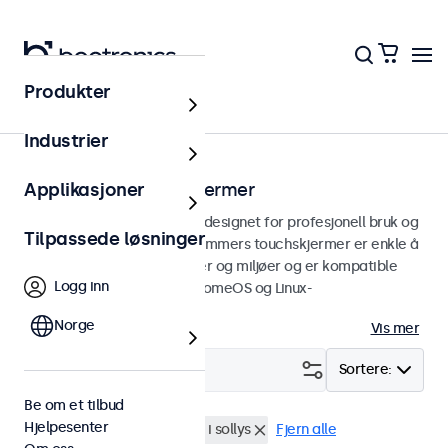
Produkter
Touchskjermer
Industrier
15 tommers touchskjermer
Applikasjoner
15 tommers touchskjermer designet for profesjonell bruk og
Tilpassede løsninger
kontinuerlig bruk. Våre 15 tommers touchskjermer er enkle å
integrere i alle applikasjoner og miljøer og er kompatible
Logg inn
med Windows, macOS, ChromeOS og Linux-
operativsystemer.
Norge
Vis mer
Filter (
1
)
Sortere:
Be om et tilbud
Hjelpesenter
15" touchskjermer
Lesbar i sollys
Fjern alle