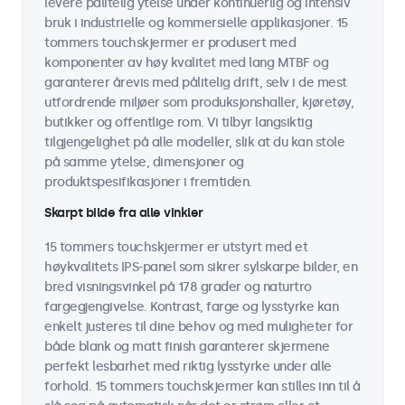
levere pålitelig ytelse under kontinuerlig og intensiv
bruk i industrielle og kommersielle applikasjoner. 15
tommers touchskjermer er produsert med
komponenter av høy kvalitet med lang MTBF og
garanterer årevis med pålitelig drift, selv i de mest
utfordrende miljøer som produksjonshaller, kjøretøy,
butikker og offentlige rom. Vi tilbyr langsiktig
tilgjengelighet på alle modeller, slik at du kan stole
på samme ytelse, dimensjoner og
produktspesifikasjoner i fremtiden.
Skarpt bilde fra alle vinkler
15 tommers touchskjermer er utstyrt med et
høykvalitets IPS-panel som sikrer sylskarpe bilder, en
bred visningsvinkel på 178 grader og naturtro
fargegjengivelse. Kontrast, farge og lysstyrke kan
enkelt justeres til dine behov og med muligheter for
både blank og matt finish garanterer skjermene
perfekt lesbarhet med riktig lysstyrke under alle
forhold. 15 tommers touchskjermer kan stilles inn til å