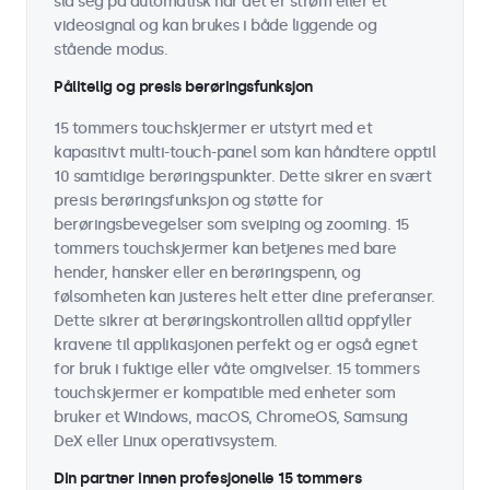
slå seg på automatisk når det er strøm eller et
videosignal og kan brukes i både liggende og
stående modus.
Pålitelig og presis berøringsfunksjon
15 tommers touchskjermer er utstyrt med et
kapasitivt multi-touch-panel som kan håndtere opptil
10 samtidige berøringspunkter. Dette sikrer en svært
presis berøringsfunksjon og støtte for
berøringsbevegelser som sveiping og zooming. 15
tommers touchskjermer kan betjenes med bare
hender, hansker eller en berøringspenn, og
følsomheten kan justeres helt etter dine preferanser.
Dette sikrer at berøringskontrollen alltid oppfyller
kravene til applikasjonen perfekt og er også egnet
for bruk i fuktige eller våte omgivelser. 15 tommers
touchskjermer er kompatible med enheter som
bruker et Windows, macOS, ChromeOS, Samsung
DeX eller Linux operativsystem.
Din partner innen profesjonelle 15 tommers