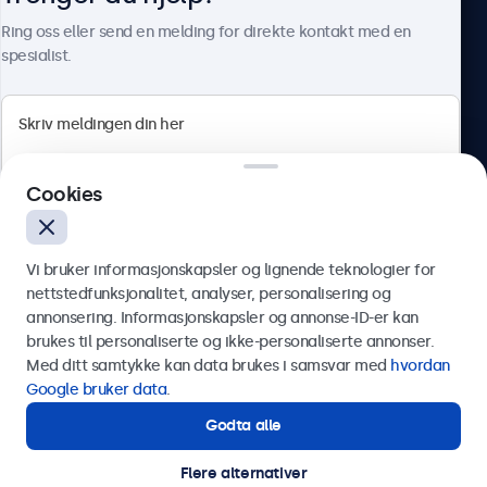
Om Beetronics
Ring oss eller send en melding for direkte kontakt med en
spesialist.
Beetronics
Cookies
Apotekergata 10, 0180 Oslo, Norge
4.8/5 vurdert av 5000+ bedrifter
Vi bruker informasjonskapsler og lignende teknologier for
Norsk
nettstedfunksjonalitet, analyser, personalisering og
annonsering. Informasjonskapsler og annonse-ID-er kan
Send
brukes til personaliserte og ikke-personaliserte annonser.
Med ditt samtykke kan data brukes i samsvar med
hvordan
Eller ring oss på
75 98 75 98
Google bruker data
.
Godta alle
Trenger du hjelp?
Kontakt våre spesialister.
Flere alternativer
© 2026 Beetronics