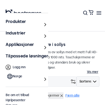
Produkter
Hjem
Industrier
Touchskjermer lesbare i sollys
Applikasjoner
Touchskjermer som kan leses av sollys med et matt Full HD-
Tilpassede løsninger
panel og en høy lysstyrke på 1000 nits. Touchskjermene er
designet for både innendørs og utendørs bruk og sikrer
Logg inn
utmerket lesbarhet i alle miljøer.
Vis mer
Norge
Filter (
0
)
Sortere:
Be om et tilbud
Lesbar i sollys
32" touchskjermer
Fjern alle
Hjelpesenter